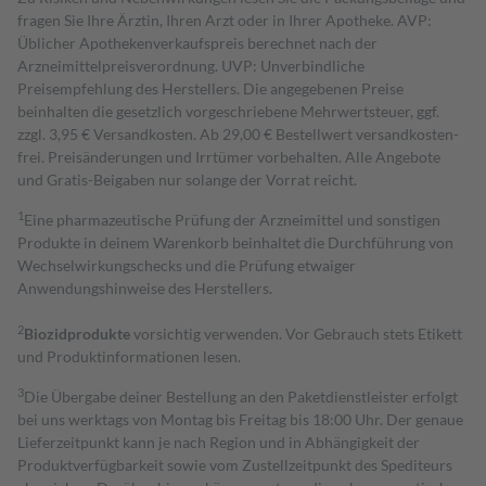
fragen Sie Ihre Ärztin, Ihren Arzt oder in Ihrer Apotheke. AVP:
Üblicher Apothekenverkaufspreis berechnet nach der
Arzneimittelpreisverordnung. UVP: Unverbindliche
Preisempfehlung des Herstellers. Die angegebenen Preise
beinhalten die gesetzlich vorgeschriebene Mehrwertsteuer, ggf.
zzgl. 3,95 € Versandkosten. Ab 29,00 € Bestell­wert versand­kosten­
frei. Preisänderungen und Irrtümer vorbehalten. Alle Angebote
und Gratis-Beigaben nur solange der Vorrat reicht.
1
Eine pharmazeutische Prüfung der Arzneimittel und sonstigen
Produkte in deinem Warenkorb beinhaltet die Durchführung von
Wechselwirkungschecks und die Prüfung etwaiger
Anwendungshinweise des Herstellers.
2
Biozidprodukte
vorsichtig verwenden. Vor Gebrauch stets Etikett
und Produktinformationen lesen.
3
Die Übergabe deiner Bestellung an den Paketdienstleister erfolgt
bei uns werktags von Montag bis Freitag bis 18:00 Uhr. Der genaue
Lieferzeitpunkt kann je nach Region und in Abhängigkeit der
Produktverfügbarkeit sowie vom Zustellzeitpunkt des Spediteurs