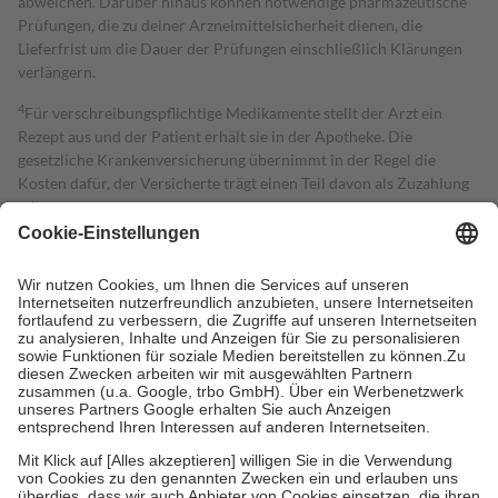
abweichen. Darüber hinaus können notwendige pharmazeutische
Prüfungen, die zu deiner Arzneimittelsicherheit dienen, die
Lieferfrist um die Dauer der Prüfungen einschließlich Klärungen
verlängern.
4
Für verschreibungspflichtige Medikamente stellt der Arzt ein
Rezept aus und der Patient erhält sie in der Apotheke. Die
gesetzliche Krankenversicherung übernimmt in der Regel die
Kosten dafür, der Versicherte trägt einen Teil davon als Zuzahlung
mit.
Grundsätzlich leisten Mitglieder Zuzahlungen in Höhe von zehn
Prozent des Abgabepreises,
mindestens
jedoch
fünf Euro
und
höchstens zehn Euro.
Es sind jedoch nie mehr als die tatsächlichen
Kosten der Leistung zu entrichten.
Diese Regeln gelten grundsätzlich auch für Online-Apotheken.
Bei Heilmitteln und häuslicher Krankenpflege beträgt die
Zuzahlung zehn Prozent der Kosten sowie zehn Euro je
Verordnung.
Um das Engagement der Versicherten für ihre eigene Gesundheit zu
stärken und die besondere Stellung der Familie zu unterstützen,
fallen
keine Zuzahlungen
an bei:
• Kindern und Jugendlichen bis zum vollendeten 18. Lebensjahr