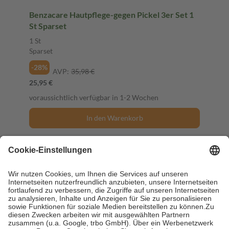
Benzacare Hautpflege-gegen Pickel 3er Set 1
St Sparset
1 St
Sparset
-28%
AVP:
35,98 €
25,95 €
voraussichtlich verfügbar in 1-2 Wochen
In den Warenkorb