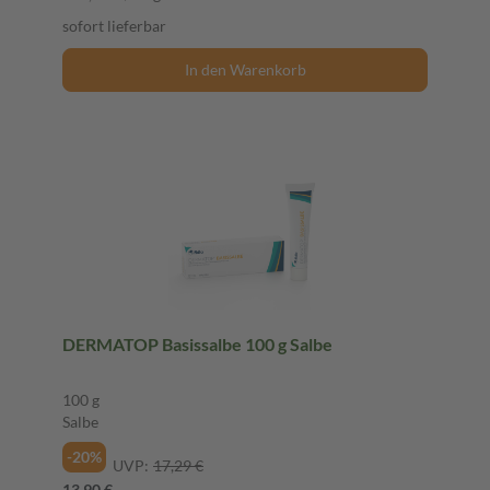
sofort lieferbar
In den Warenkorb
DERMATOP Basissalbe 100 g Salbe
100 g
Salbe
-20%
UVP:
17,29 €
13,90 €