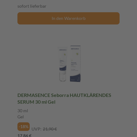
sofort lieferbar
In den Warenkorb
DERMASENCE Seborra HAUTKLÄRENDES
SERUM 30 ml Gel
30 ml
Gel
-18%
UVP:
21,90 €
17,86 €