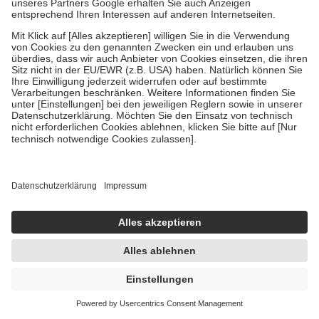
Dermasence Haut Pflegeset 1 Sparset
1 Sparset
-24%
UVP:
36,80 €
27,83 €
sofort lieferbar
In den Warenkorb
Vegan