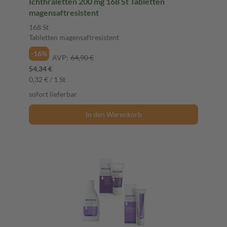
Ichthraletten 200 mg 168 St Tabletten
magensaftresistent
168 St
Tabletten magensaftresistent
-16%
AVP:
64,90 €
54,34 €
0,32 € / 1 St
sofort lieferbar
In den Warenkorb