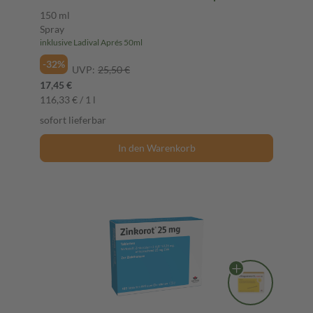
Sonnenallergie und Mallorca-Akne,
150 ml
wasserfest, mit 4-fach Zellschutz, 150ml
Spray
inklusive Ladival Aprés 50ml
-32%
UVP:
25,50 €
17,45 €
116,33 € / 1 l
sofort lieferbar
In den Warenkorb