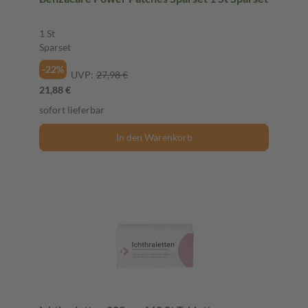
1 St
Sparset
-22%
UVP:
27,98 €
21,88 €
sofort lieferbar
In den Warenkorb