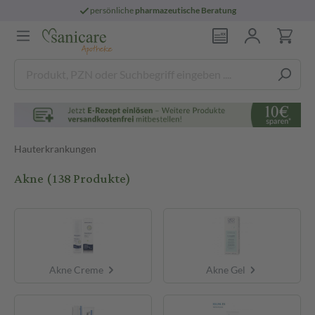
persönliche
pharmazeutische Beratung
Hauterkrankungen
Akne
(138 Produkte)
Akne Creme
Akne Gel