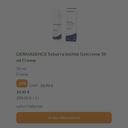
DERMASENCE Seborra leichte Gelcreme 50
ml Creme
50 ml
Creme
-24%
UVP:
18,90 €
14,45 €
289,00 € / 1 l
sofort lieferbar
In den Warenkorb