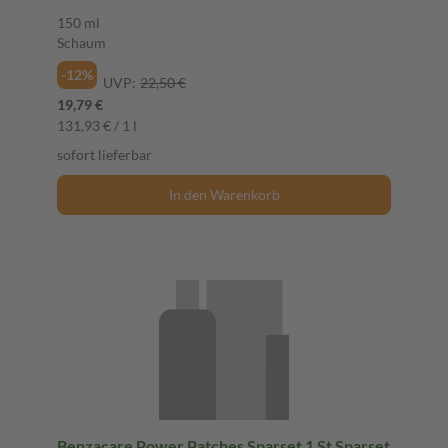
150 ml
Schaum
-12%
UVP:
22,50 €
19,79 €
131,93 € / 1 l
sofort lieferbar
In den Warenkorb
Benzacare Power Patches Sparset 1 St Sparset