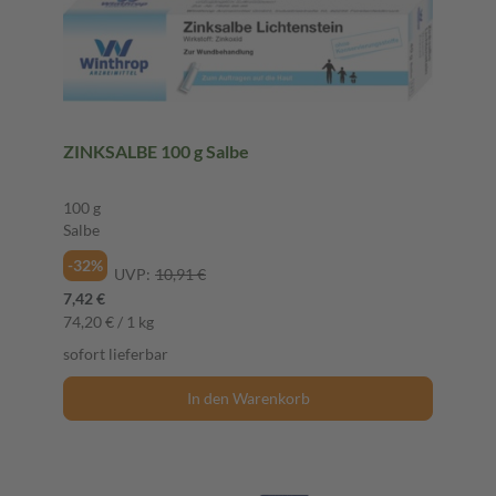
ZINKSALBE 100 g Salbe
100 g
Salbe
-32%
UVP:
10,91 €
7,42 €
74,20 € / 1 kg
sofort lieferbar
In den Warenkorb