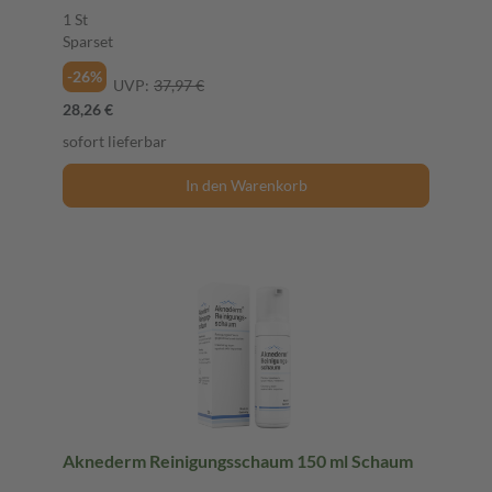
1 St
Sparset
-26%
UVP:
37,97 €
28,26 €
sofort lieferbar
In den Warenkorb
Aknederm Reinigungsschaum 150 ml Schaum