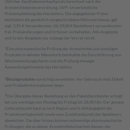
Üblicher Apothekenverkaufspreis berechnet nach der
Arzneimittelpreisverordnung. UVP: Unverbindliche
Preisempfehlung des Herstellers. Die angegebenen Preise
beinhalten die gesetzlich vorgeschriebene Mehrwertsteuer, ggf.
zzgl. 3,95 € Versandkosten. Ab 29,00 € Bestell­wert versand­kosten­
frei. Preisänderungen und Irrtümer vorbehalten. Alle Angebote
und Gratis-Beigaben nur solange der Vorrat reicht.
1
Eine pharmazeutische Prüfung der Arzneimittel und sonstigen
Produkte in deinem Warenkorb beinhaltet die Durchführung von
Wechselwirkungschecks und die Prüfung etwaiger
Anwendungshinweise des Herstellers.
2
Biozidprodukte
vorsichtig verwenden. Vor Gebrauch stets Etikett
und Produktinformationen lesen.
3
Die Übergabe deiner Bestellung an den Paketdienstleister erfolgt
bei uns werktags von Montag bis Freitag bis 18:00 Uhr. Der genaue
Lieferzeitpunkt kann je nach Region und in Abhängigkeit der
Produktverfügbarkeit sowie vom Zustellzeitpunkt des Spediteurs
abweichen. Darüber hinaus können notwendige pharmazeutische
Prüfungen, die zu deiner Arzneimittelsicherheit dienen, die