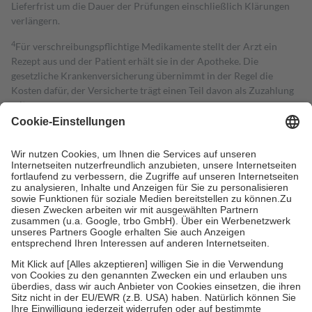
Lieferfrist um die Dauer der Prüfungen einschließlich Klärungen
verlängern.
4
Für verschreibungspflichtige Medikamente stellt der Arzt ein
Rezept aus und der Patient erhält sie in der Apotheke. Die
gesetzliche Krankenversicherung übernimmt in der Regel die
Kosten dafür, der Versicherte trägt einen Teil davon als Zuzahlung
mit.
Grundsätzlich leisten Mitglieder Zuzahlungen in Höhe von zehn
Prozent des Abgabepreises,
mindestens
jedoch
fünf Euro
und
höchstens zehn Euro.
Es sind jedoch nie mehr als die tatsächlichen
Kosten der Leistung zu entrichten.
Diese Regeln gelten grundsätzlich auch für Online-Apotheken.
Bei Heilmitteln und häuslicher Krankenpflege beträgt die
Zuzahlung zehn Prozent der Kosten sowie zehn Euro je
Verordnung.
Um das Engagement der Versicherten für ihre eigene Gesundheit zu
stärken und die besondere Stellung der Familie zu unterstützen,
fallen
keine Zuzahlungen
an bei:
• Kindern und Jugendlichen bis zum vollendeten 18. Lebensjahr
mit Ausnahme der Fahrkosten
• Untersuchungen zur Vorsorge und Früherkennung, die von der