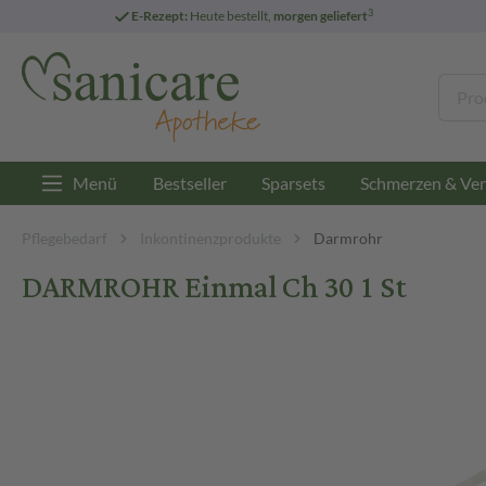
3
E-Rezept:
Heute bestellt,
morgen geliefert
Menü
Bestseller
Sparsets
Schmerzen & Ver
Pflegebedarf
Inkontinenzprodukte
Darmrohr
DARMROHR Einmal Ch 30 1 St