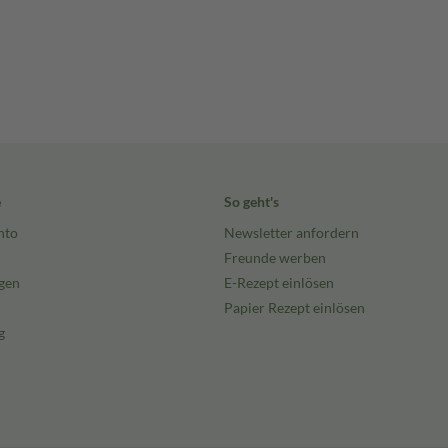
e
So geht's
nto
Newsletter anfordern
Freunde werben
gen
E-Rezept einlösen
Papier Rezept einlösen
g