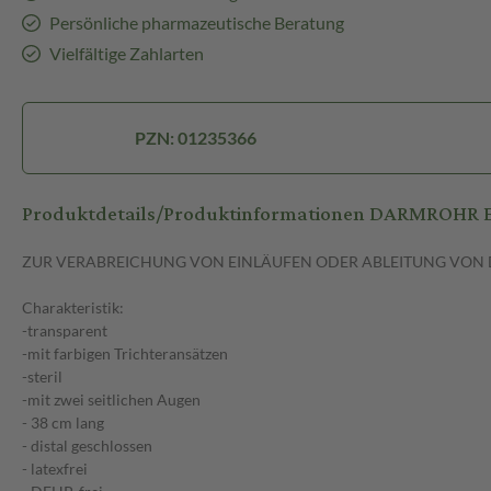
Persönliche pharmazeutische Beratung
Vielfältige Zahlarten
PZN: 01235366
Produktdetails/Produktinformationen DARMROHR E
ZUR VERABREICHUNG VON EINLÄUFEN ODER ABLEITUNG VO
Charakteristik:
-transparent
-mit farbigen Trichteransätzen
-steril
-mit zwei seitlichen Augen
- 38 cm lang
- distal geschlossen
- latexfrei