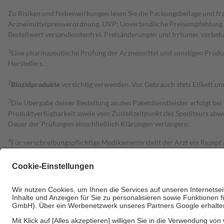
Zu Risiken und Nebenwirkungen lesen Sie die Packungsbeilage und fra
Arzneimittelpreisverordnung. UVP: Unverbindliche Preisempfehlung de
Bestell­wert versand­kosten­frei. Preisänderungen und Irrtümer vorbeh
1
Eine pharmazeutische Prüfung der Arzneimittel und sonstigen Pro
Herstellers.
2
Biozidprodukte
vorsichtig verwenden. Vor Gebrauch stets Etikett u
3
Die Übergabe deiner Bestellung an den Paketdienstleister erfolgt bei
Produktverfügbarkeit sowie vom Zustellzeitpunkt des Spediteurs abwe
Dauer der Prüfungen einschließlich Klärungen verlängern.
4
Für verschreibungspflichtige Medikamente stellt der Arzt ein Rezept 
trägt einen Teil davon als Zuzahlung mit.
Grundsätzlich leisten Mitglieder Zuzahlungen in Höhe von zehn Proz
zu entrichten.
Diese Regeln gelten grundsätzlich auch für Online-Apotheken.
Bei Heilmitteln und häuslicher Krankenpflege beträgt die Zuzahlung 
Um das Engagement der Versicherten für ihre eigene Gesundheit zu stä
• Kindern und Jugendlichen bis zum vollendeten 18. Lebensjahr mit