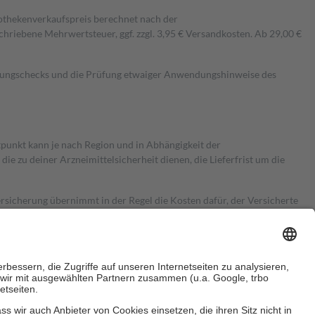
pothekenverkaufspreis berechnet nach der
hriebene Mehrwertsteuer, ggf. zzgl. 3,95 € Versandkosten. Ab 29,00 €
kungschecks und die Prüfung etwaiger Anwendungshinweise des
itpunkt kann je nach Region und in Abhängigkeit der
 zu deiner Arzneimittelsicherheit dienen, die Lieferfrist um die
ersicherung übernimmt in der Regel die Kosten dafür, der Versicherte
Euro.
Es sind jedoch nie mehr als die tatsächlichen Kosten der Leistung
e Zuzahlungen
an bei: