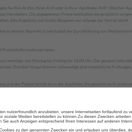
gen Sie Ihre Ärztin, Ihren Arzt oder in Ihrer Apotheke. AVP: Üblicher A
s Herstellers. Die angegebenen Preise beinhalten die gesetzlich vorgesc
alten. Alle Angebote und Gratis-Beigaben nur solange der Vorrat reicht.
dukte in deinem Warenkorb beinhaltet die Durchführung von Wechselwir
nd Produktinformationen lesen.
 uns werktags von Montag bis Freitag bis 18:00 Uhr. Der genaue Lieferze
ichen. Darüber hinaus können notwendige pharmazeutische Prüfungen, die
aus und der Patient erhält sie in der Apotheke. Die gesetzliche Krankenv
ent des Abgabepreises,
mindestens
jedoch
fünf Euro
und
höchstens zehn 
zehn Prozent der Kosten sowie zehn Euro je Verordnung.
rken und die besondere Stellung der Familie zu unterstützen, fallen
kein
 Ausnahme der Fahrkosten