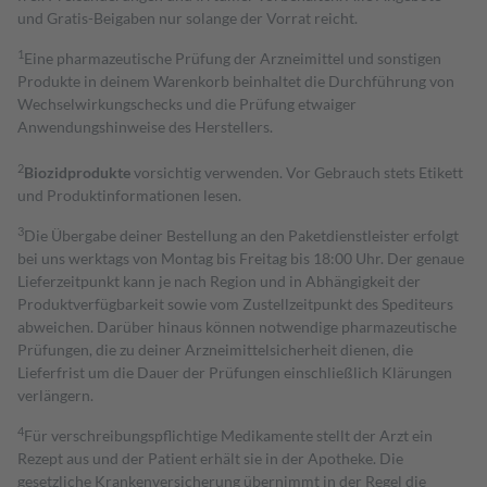
und Gratis-Beigaben nur solange der Vorrat reicht.
1
Eine pharmazeutische Prüfung der Arzneimittel und sonstigen
Produkte in deinem Warenkorb beinhaltet die Durchführung von
Wechselwirkungschecks und die Prüfung etwaiger
Anwendungshinweise des Herstellers.
2
Biozidprodukte
vorsichtig verwenden. Vor Gebrauch stets Etikett
und Produktinformationen lesen.
3
Die Übergabe deiner Bestellung an den Paketdienstleister erfolgt
bei uns werktags von Montag bis Freitag bis 18:00 Uhr. Der genaue
Lieferzeitpunkt kann je nach Region und in Abhängigkeit der
Produktverfügbarkeit sowie vom Zustellzeitpunkt des Spediteurs
abweichen. Darüber hinaus können notwendige pharmazeutische
Prüfungen, die zu deiner Arzneimittelsicherheit dienen, die
Lieferfrist um die Dauer der Prüfungen einschließlich Klärungen
verlängern.
4
Für verschreibungspflichtige Medikamente stellt der Arzt ein
Rezept aus und der Patient erhält sie in der Apotheke. Die
gesetzliche Krankenversicherung übernimmt in der Regel die