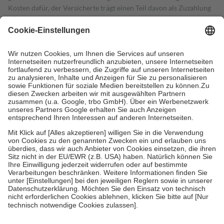
Kosten dafür, der Versicherte trägt einen Teil davon als Zuzahlung
mit.
Grundsätzlich leisten Mitglieder Zuzahlungen in Höhe von zehn
Prozent des Abgabepreises,
mindestens
jedoch
fünf Euro
und
höchstens zehn Euro.
Es sind jedoch nie mehr als die tatsächlichen
Kosten der Leistung zu entrichten.
Diese Regeln gelten grundsätzlich auch für Online-Apotheken.
Bei Heilmitteln und häuslicher Krankenpflege beträgt die
Zuzahlung zehn Prozent der Kosten sowie zehn Euro je
Verordnung.
Um das Engagement der Versicherten für ihre eigene Gesundheit zu
stärken und die besondere Stellung der Familie zu unterstützen,
fallen
keine Zuzahlungen
an bei:
• Kindern und Jugendlichen bis zum vollendeten 18. Lebensjahr
mit Ausnahme der Fahrkosten
• Untersuchungen zur Vorsorge und Früherkennung, die von der
GKV getragen werden
• empfohlenen Schutzimpfungen
• Harn- und Blutteststreifen
Wir nutzen Trusted Shops als unabhängigen Dienstleister für die