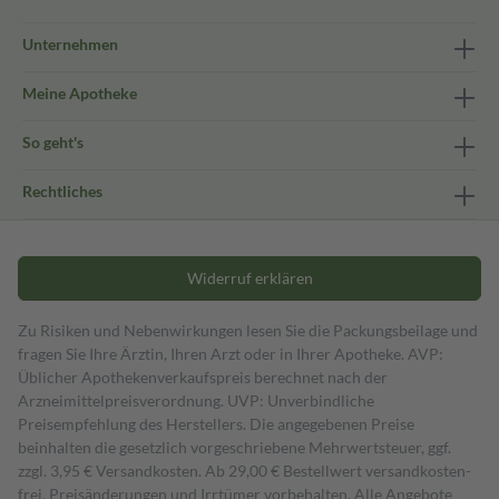
Unternehmen
Meine Apotheke
So geht's
Rechtliches
Widerruf erklären
Zu Risiken und Nebenwirkungen lesen Sie die Packungsbeilage und
fragen Sie Ihre Ärztin, Ihren Arzt oder in Ihrer Apotheke. AVP:
Üblicher Apothekenverkaufspreis berechnet nach der
Arzneimittelpreisverordnung. UVP: Unverbindliche
Preisempfehlung des Herstellers. Die angegebenen Preise
beinhalten die gesetzlich vorgeschriebene Mehrwertsteuer, ggf.
zzgl. 3,95 € Versandkosten. Ab 29,00 € Bestell­wert versand­kosten­
frei. Preisänderungen und Irrtümer vorbehalten. Alle Angebote