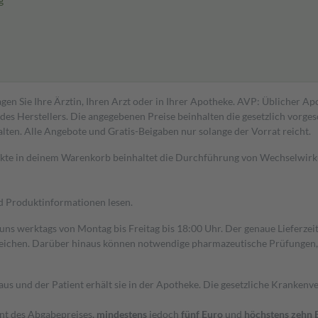
g
gen Sie Ihre Ärztin, Ihren Arzt oder in Ihrer Apotheke. AVP: Üblicher A
s Herstellers. Die angegebenen Preise beinhalten die gesetzlich vorgesc
alten. Alle Angebote und Gratis-Beigaben nur solange der Vorrat reicht.
dukte in deinem Warenkorb beinhaltet die Durchführung von Wechselwir
nd Produktinformationen lesen.
 uns werktags von Montag bis Freitag bis 18:00 Uhr. Der genaue Lieferze
ichen. Darüber hinaus können notwendige pharmazeutische Prüfungen, die
aus und der Patient erhält sie in der Apotheke. Die gesetzliche Krankenv
ent des Abgabepreises,
mindestens
jedoch
fünf Euro
und
höchstens zehn 