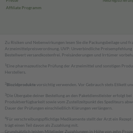
Presse
Neuregistrierun
Affiliate Programm
Zu Risiken und Nebenwirkungen lesen Sie die Packungsbeilage und fra
Arzneimittelpreisverordnung. UVP: Unverbindliche Preisempfehlung de
Bestell­wert versand­kosten­frei. Preisänderungen und Irrtümer vorbeh
1
Eine pharmazeutische Prüfung der Arzneimittel und sonstigen Pro
Herstellers.
2
Biozidprodukte
vorsichtig verwenden. Vor Gebrauch stets Etikett u
3
Die Übergabe deiner Bestellung an den Paketdienstleister erfolgt bei
Produktverfügbarkeit sowie vom Zustellzeitpunkt des Spediteurs abwe
Dauer der Prüfungen einschließlich Klärungen verlängern.
4
Für verschreibungspflichtige Medikamente stellt der Arzt ein Rezept 
trägt einen Teil davon als Zuzahlung mit.
Grundsätzlich leisten Mitglieder Zuzahlungen in Höhe von zehn Proz