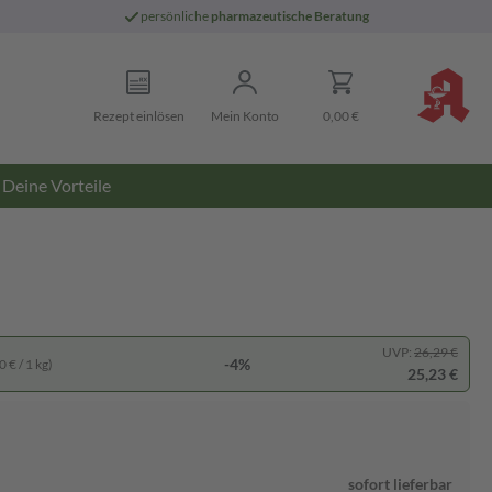
persönliche
pharmazeutische Beratung
Rezept einlösen
Mein Konto
0,00 €
Deine Vorteile
UVP:
26,29 €
-4%
 € / 1 kg)
25,23 €
sofort lieferbar