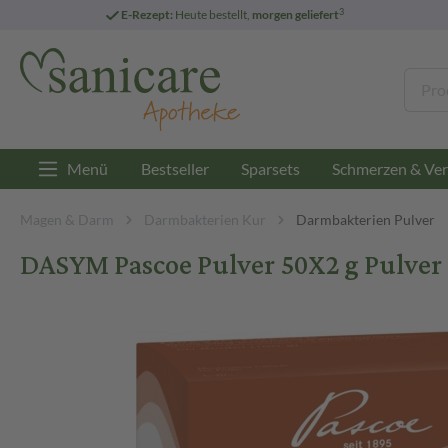
3
E-Rezept:
Heute bestellt,
morgen geliefert
Menü
Bestseller
Sparsets
Schmerzen & Ver
Magen & Darm
Darmbakterien Kur
Darmbakterien Pulver
DASYM Pascoe Pulver 50X2 g Pulver