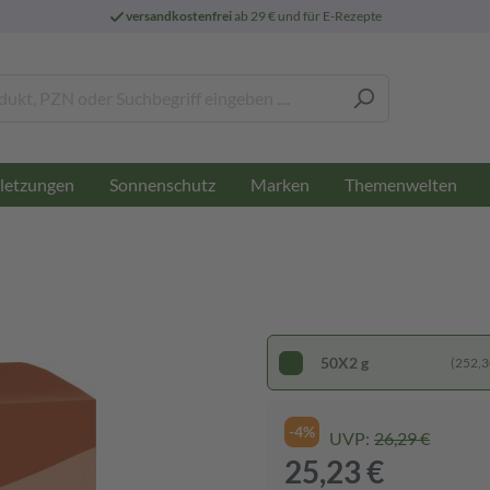
versandkostenfrei
ab 29 € und für E-Rezepte
letzungen
Sonnenschutz
Marken
Themenwelten
50X2 g
(252,30
-4%
UVP:
26,29 €
25,23 €