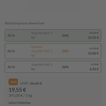
Abbildung kann abweichen
26,45 €
50 g (391,00 € / 1
90 St
-26%
19,55 €
kg)
Spartipp
17,95 €
60 St
-28%
33 g (389,70 € / 1
12,86 €
kg)
9,95 €
16 g (432,50 € / 1
30 St
-30%
6,92 €
kg)
-26%
UVP:
26,45 €
19,55 €
391,00 € / 1 kg
sofort lieferbar