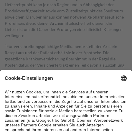
Lieferzeitpunkt kann je nach Region und in Abhängigkeit der
Produktverfügbarkeit sowie vom Zustellzeitpunkt des Spediteurs
abweichen. Darüber hinaus können notwendige pharmazeutische
Prüfungen, die zu deiner Arzneimittelsicherheit dienen, die
Lieferfrist um die Dauer der Prüfungen einschließlich Klärungen
verlängern.
4
Für verschreibungspflichtige Medikamente stellt der Arzt ein
Rezept aus und der Patient erhält sie in der Apotheke. Die
gesetzliche Krankenversicherung übernimmt in der Regel die
Kosten dafür, der Versicherte trägt einen Teil davon als Zuzahlung
mit.
Grundsätzlich leisten Mitglieder Zuzahlungen in Höhe von zehn
Prozent des Abgabepreises,
mindestens
jedoch
fünf Euro
und
höchstens zehn Euro.
Es sind jedoch nie mehr als die tatsächlichen
Kosten der Leistung zu entrichten.
Diese Regeln gelten grundsätzlich auch für Online-Apotheken.
Bei Heilmitteln und häuslicher Krankenpflege beträgt die
Zuzahlung zehn Prozent der Kosten sowie zehn Euro je
Verordnung.
Um das Engagement der Versicherten für ihre eigene Gesundheit zu