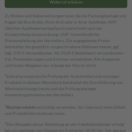
Widerruf erklären
Zu Risiken und Nebenwirkungen lesen Sie die Packungsbeilage und
fragen Sie Ihre Ärztin, Ihren Arzt oder in Ihrer Apotheke. AVP:
Üblicher Apothekenverkaufspreis berechnet nach der
Arzneimittelpreisverordnung. UVP: Unverbindliche
Preisempfehlung des Herstellers. Die angegebenen Preise
beinhalten die gesetzlich vorgeschriebene Mehrwertsteuer, ggf.
zzgl. 3,95 € Versandkosten. Ab 29,00 € Bestell­wert versand­kosten­
frei. Preisänderungen und Irrtümer vorbehalten. Alle Angebote
und Gratis-Beigaben nur solange der Vorrat reicht.
1
Eine pharmazeutische Prüfung der Arzneimittel und sonstigen
Produkte in deinem Warenkorb beinhaltet die Durchführung von
Wechselwirkungschecks und die Prüfung etwaiger
Anwendungshinweise des Herstellers.
2
Biozidprodukte
vorsichtig verwenden. Vor Gebrauch stets Etikett
und Produktinformationen lesen.
3
Die Übergabe deiner Bestellung an den Paketdienstleister erfolgt
bei uns werktags von Montag bis Freitag bis 18:00 Uhr. Der genaue