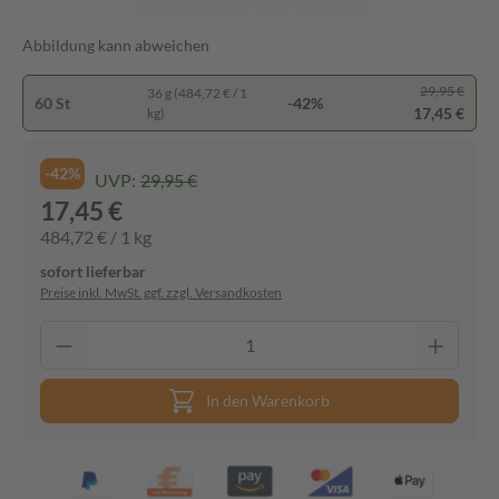
Abbildung kann abweichen
29,95 €
36 g (484,72 € / 1
60 St
-42%
17,45 €
kg)
-42%
UVP:
29,95 €
17,45 €
484,72 € / 1 kg
sofort lieferbar
Preise inkl. MwSt. ggf. zzgl. Versandkosten
In den Warenkorb