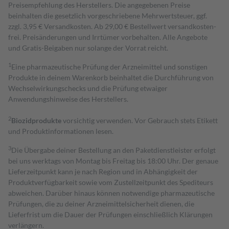
Preisempfehlung des Herstellers. Die angegebenen Preise
beinhalten die gesetzlich vorgeschriebene Mehrwertsteuer, ggf.
zzgl. 3,95 € Versandkosten. Ab 29,00 € Bestell­wert versand­kosten­
frei. Preisänderungen und Irrtümer vorbehalten. Alle Angebote
und Gratis-Beigaben nur solange der Vorrat reicht.
1
Eine pharmazeutische Prüfung der Arzneimittel und sonstigen
Produkte in deinem Warenkorb beinhaltet die Durchführung von
Wechselwirkungschecks und die Prüfung etwaiger
Anwendungshinweise des Herstellers.
2
Biozidprodukte
vorsichtig verwenden. Vor Gebrauch stets Etikett
und Produktinformationen lesen.
3
Die Übergabe deiner Bestellung an den Paketdienstleister erfolgt
bei uns werktags von Montag bis Freitag bis 18:00 Uhr. Der genaue
Lieferzeitpunkt kann je nach Region und in Abhängigkeit der
Produktverfügbarkeit sowie vom Zustellzeitpunkt des Spediteurs
abweichen. Darüber hinaus können notwendige pharmazeutische
Prüfungen, die zu deiner Arzneimittelsicherheit dienen, die
Lieferfrist um die Dauer der Prüfungen einschließlich Klärungen
verlängern.