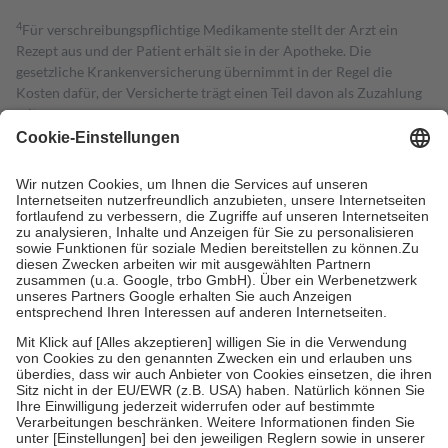
4
Für verschreibungspflichtige Medikamente stellt der Arzt ein
Rezept aus und der Patient erhält sie in der Apotheke. Die
gesetzliche Krankenversicherung übernimmt in der Regel die
Kosten dafür, der Versicherte trägt einen Teil davon als Zuzahlung
mit.
Grundsätzlich leisten Mitglieder Zuzahlungen in Höhe von zehn
Prozent des Abgabepreises,
mindestens
jedoch
fünf Euro
und
höchstens zehn Euro.
Es sind jedoch nie mehr als die tatsächlichen
Kosten der Leistung zu entrichten.
Diese Regeln gelten grundsätzlich auch für Online-Apotheken.
Bei Heilmitteln und häuslicher Krankenpflege beträgt die
Zuzahlung zehn Prozent der Kosten sowie zehn Euro je
Verordnung.
Um das Engagement der Versicherten für ihre eigene Gesundheit zu
stärken und die besondere Stellung der Familie zu unterstützen,
fallen
keine Zuzahlungen
an bei:
• Kindern und Jugendlichen bis zum vollendeten 18. Lebensjahr
mit Ausnahme der Fahrkosten
• Untersuchungen zur Vorsorge und Früherkennung, die von der
GKV getragen werden