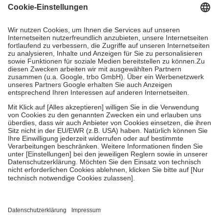
gesetzliche Krankenversicherung übernimmt in der Regel die
Kosten dafür, der Versicherte trägt einen Teil davon als Zuzahlung
mit.
Grundsätzlich leisten Mitglieder Zuzahlungen in Höhe von zehn
Prozent des Abgabepreises,
mindestens
jedoch
fünf Euro
und
höchstens zehn Euro.
Es sind jedoch nie mehr als die tatsächlichen
Kosten der Leistung zu entrichten.
Diese Regeln gelten grundsätzlich auch für Online-Apotheken.
Bei Heilmitteln und häuslicher Krankenpflege beträgt die
Zuzahlung zehn Prozent der Kosten sowie zehn Euro je
Verordnung.
Um das Engagement der Versicherten für ihre eigene Gesundheit zu
stärken und die besondere Stellung der Familie zu unterstützen,
fallen
keine Zuzahlungen
an bei:
• Kindern und Jugendlichen bis zum vollendeten 18. Lebensjahr
mit Ausnahme der Fahrkosten
• Untersuchungen zur Vorsorge und Früherkennung, die von der
GKV getragen werden
• empfohlenen Schutzimpfungen
• Harn- und Blutteststreifen
Wir nutzen Trusted Shops als unabhängigen Dienstleister für die