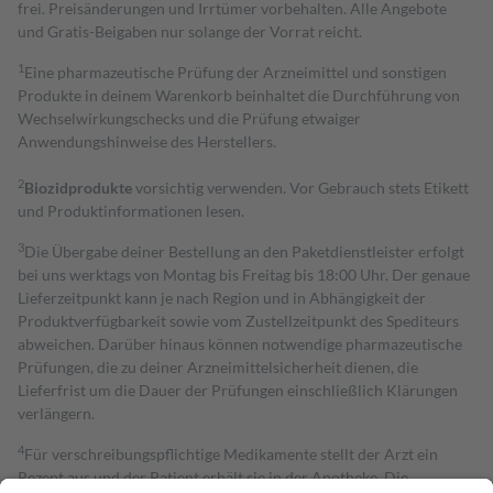
frei. Preisänderungen und Irrtümer vorbehalten. Alle Angebote
und Gratis-Beigaben nur solange der Vorrat reicht.
1
Eine pharmazeutische Prüfung der Arzneimittel und sonstigen
Produkte in deinem Warenkorb beinhaltet die Durchführung von
Wechselwirkungschecks und die Prüfung etwaiger
Anwendungshinweise des Herstellers.
2
Biozidprodukte
vorsichtig verwenden. Vor Gebrauch stets Etikett
und Produktinformationen lesen.
3
Die Übergabe deiner Bestellung an den Paketdienstleister erfolgt
bei uns werktags von Montag bis Freitag bis 18:00 Uhr. Der genaue
Lieferzeitpunkt kann je nach Region und in Abhängigkeit der
Produktverfügbarkeit sowie vom Zustellzeitpunkt des Spediteurs
abweichen. Darüber hinaus können notwendige pharmazeutische
Prüfungen, die zu deiner Arzneimittelsicherheit dienen, die
Lieferfrist um die Dauer der Prüfungen einschließlich Klärungen
verlängern.
4
Für verschreibungspflichtige Medikamente stellt der Arzt ein
Rezept aus und der Patient erhält sie in der Apotheke. Die