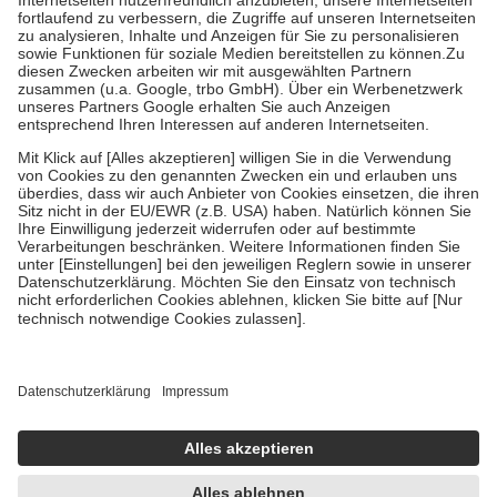
Prozent des Abgabepreises,
mindestens
jedoch
fünf Euro
und
höchstens zehn Euro.
Es sind jedoch nie mehr als die tatsächlichen
Kosten der Leistung zu entrichten.
Diese Regeln gelten grundsätzlich auch für Online-Apotheken.
Bei Heilmitteln und häuslicher Krankenpflege beträgt die
Zuzahlung zehn Prozent der Kosten sowie zehn Euro je
Verordnung.
Um das Engagement der Versicherten für ihre eigene Gesundheit zu
stärken und die besondere Stellung der Familie zu unterstützen,
fallen
keine Zuzahlungen
an bei:
• Kindern und Jugendlichen bis zum vollendeten 18. Lebensjahr
mit Ausnahme der Fahrkosten
• Untersuchungen zur Vorsorge und Früherkennung, die von der
GKV getragen werden
• empfohlenen Schutzimpfungen
• Harn- und Blutteststreifen
Wir nutzen Trusted Shops als unabhängigen Dienstleister für die
Einholung von Bewertungen. Trusted Shops hat Maßnahmen
getroffen, um sicherzustellen, dass es sich um echte Bewertungen
handelt. Mehr Informationen findest du hier: