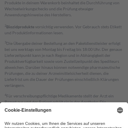
Produkte in deinem Warenkorb beinhaltet die Durchführung von
Wechselwirkungschecks und die Prüfung etwaiger
Anwendungshinweise des Herstellers.
2
Biozidprodukte
vorsichtig verwenden. Vor Gebrauch stets Etikett
und Produktinformationen lesen.
3
Die Übergabe deiner Bestellung an den Paketdienstleister erfolgt
bei uns werktags von Montag bis Freitag bis 18:00 Uhr. Der genaue
Lieferzeitpunkt kann je nach Region und in Abhängigkeit der
Produktverfügbarkeit sowie vom Zustellzeitpunkt des Spediteurs
abweichen. Darüber hinaus können notwendige pharmazeutische
Prüfungen, die zu deiner Arzneimittelsicherheit dienen, die
Lieferfrist um die Dauer der Prüfungen einschließlich Klärungen
verlängern.
4
Für verschreibungspflichtige Medikamente stellt der Arzt ein
Rezept aus und der Patient erhält sie in der Apotheke. Die
gesetzliche Krankenversicherung übernimmt in der Regel die
Kosten dafür, der Versicherte trägt einen Teil davon als Zuzahlung
mit.
Grundsätzlich leisten Mitglieder Zuzahlungen in Höhe von zehn