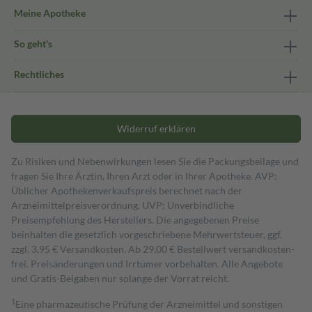
Meine Apotheke
So geht's
Rechtliches
Widerruf erklären
Zu Risiken und Nebenwirkungen lesen Sie die Packungsbeilage und
fragen Sie Ihre Ärztin, Ihren Arzt oder in Ihrer Apotheke. AVP:
Üblicher Apothekenverkaufspreis berechnet nach der
Arzneimittelpreisverordnung. UVP: Unverbindliche
Preisempfehlung des Herstellers. Die angegebenen Preise
beinhalten die gesetzlich vorgeschriebene Mehrwertsteuer, ggf.
zzgl. 3,95 € Versandkosten. Ab 29,00 € Bestell­wert versand­kosten­
frei. Preisänderungen und Irrtümer vorbehalten. Alle Angebote
und Gratis-Beigaben nur solange der Vorrat reicht.
1
Eine pharmazeutische Prüfung der Arzneimittel und sonstigen