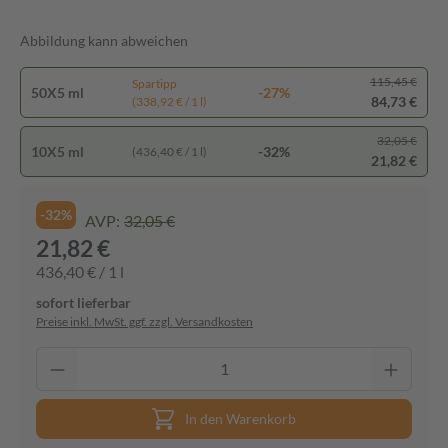
Abbildung kann abweichen
115,45 €
Spartipp
50X5 ml
-27%
84,73 €
(338,92 € / 1 l)
32,05 €
10X5 ml
-32%
(436,40 € / 1 l)
21,82 €
-32%
AVP:
32,05 €
21,82 €
436,40 € / 1 l
sofort lieferbar
Preise inkl. MwSt. ggf. zzgl. Versandkosten
In den Warenkorb