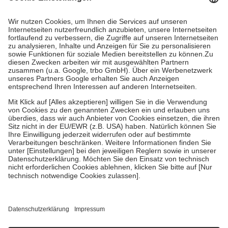
Prozent des Abgabepreises,
mindestens
jedoch
fünf Euro
und
höchstens zehn Euro.
Es sind jedoch nie mehr als die tatsächlichen
Kosten der Leistung zu entrichten.
Diese Regeln gelten grundsätzlich auch für Online-Apotheken.
Bei Heilmitteln und häuslicher Krankenpflege beträgt die
Zuzahlung zehn Prozent der Kosten sowie zehn Euro je
Verordnung.
Um das Engagement der Versicherten für ihre eigene Gesundheit zu
stärken und die besondere Stellung der Familie zu unterstützen,
fallen
keine Zuzahlungen
an bei:
• Kindern und Jugendlichen bis zum vollendeten 18. Lebensjahr
mit Ausnahme der Fahrkosten
• Untersuchungen zur Vorsorge und Früherkennung, die von der
GKV getragen werden
• empfohlenen Schutzimpfungen
• Harn- und Blutteststreifen
Wir nutzen Trusted Shops als unabhängigen Dienstleister für die
Einholung von Bewertungen. Trusted Shops hat Maßnahmen
getroffen, um sicherzustellen, dass es sich um echte Bewertungen
handelt. Mehr Informationen findest du hier: