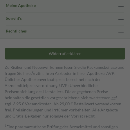
Meine Apotheke
So geht's
Rechtliches
Widerruf erklären
Zu Risiken und Nebenwirkungen lesen Sie die Packungsbeilage und
fragen Sie Ihre Ärztin, Ihren Arzt oder in Ihrer Apotheke. AVP:
Üblicher Apothekenverkaufspreis berechnet nach der
Arzneimittelpreisverordnung. UVP: Unverbindliche
Preisempfehlung des Herstellers. Die angegebenen Preise
beinhalten die gesetzlich vorgeschriebene Mehrwertsteuer, ggf.
zzgl. 3,95 € Versandkosten. Ab 29,00 € Bestell­wert versand­kosten­
frei. Preisänderungen und Irrtümer vorbehalten. Alle Angebote
und Gratis-Beigaben nur solange der Vorrat reicht.
1
Eine pharmazeutische Prüfung der Arzneimittel und sonstigen