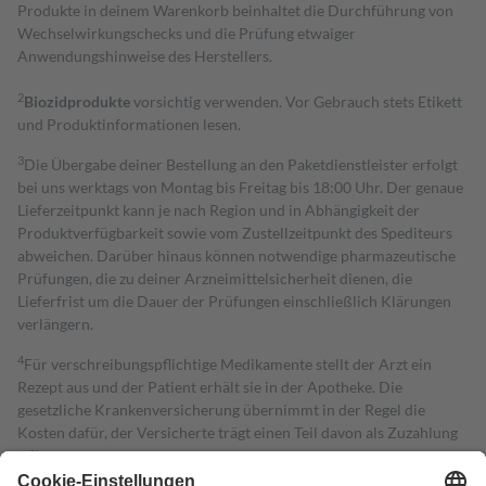
Produkte in deinem Warenkorb beinhaltet die Durchführung von
Wechselwirkungschecks und die Prüfung etwaiger
Anwendungshinweise des Herstellers.
2
Biozidprodukte
vorsichtig verwenden. Vor Gebrauch stets Etikett
und Produktinformationen lesen.
3
Die Übergabe deiner Bestellung an den Paketdienstleister erfolgt
bei uns werktags von Montag bis Freitag bis 18:00 Uhr. Der genaue
Lieferzeitpunkt kann je nach Region und in Abhängigkeit der
Produktverfügbarkeit sowie vom Zustellzeitpunkt des Spediteurs
abweichen. Darüber hinaus können notwendige pharmazeutische
Prüfungen, die zu deiner Arzneimittelsicherheit dienen, die
Lieferfrist um die Dauer der Prüfungen einschließlich Klärungen
verlängern.
4
Für verschreibungspflichtige Medikamente stellt der Arzt ein
Rezept aus und der Patient erhält sie in der Apotheke. Die
gesetzliche Krankenversicherung übernimmt in der Regel die
Kosten dafür, der Versicherte trägt einen Teil davon als Zuzahlung
mit.
Grundsätzlich leisten Mitglieder Zuzahlungen in Höhe von zehn