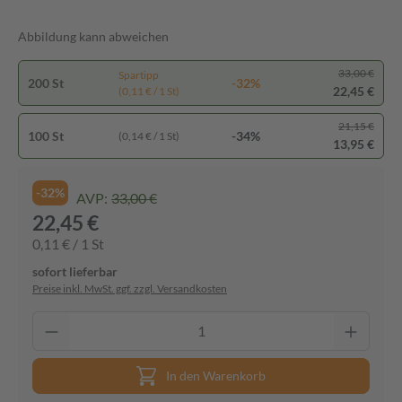
Abbildung kann abweichen
33,00 €
Spartipp
200 St
-32%
22,45 €
(0,11 € / 1 St)
21,15 €
100 St
-34%
(0,14 € / 1 St)
13,95 €
-32%
AVP:
33,00 €
22,45 €
0,11 € / 1 St
sofort lieferbar
Preise inkl. MwSt. ggf. zzgl. Versandkosten
In den Warenkorb