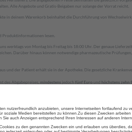
alten. Alle Angebote und Gratis-Beigaben nur solange der Vorrat reicht.
dukte in deinem Warenkorb beinhaltet die Durchführung von Wechselwir
nd Produktinformationen lesen.
 uns werktags von Montag bis Freitag bis 18:00 Uhr. Der genaue Lieferze
ichen. Darüber hinaus können notwendige pharmazeutische Prüfungen, die
aus und der Patient erhält sie in der Apotheke. Die gesetzliche Krankenv
ent des Abgabepreises,
mindestens
jedoch
fünf Euro
und
höchstens zehn 
zehn Prozent der Kosten sowie zehn Euro je Verordnung.
rken und die besondere Stellung der Familie zu unterstützen, fallen
kein
 Ausnahme der Fahrkosten
 getragen werden