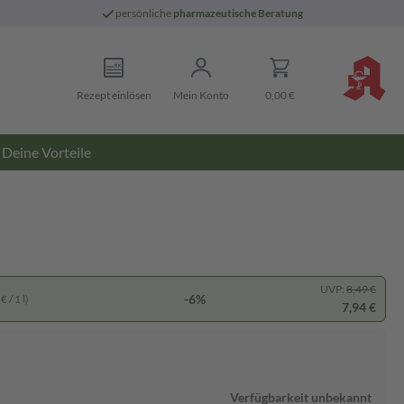
persönliche
pharmazeutische Beratung
Rezept einlösen
Mein Konto
0,00 €
Deine Vorteile
UVP:
8,49 €
-6%
 / 1 l)
7,94 €
Verfügbarkeit unbekannt