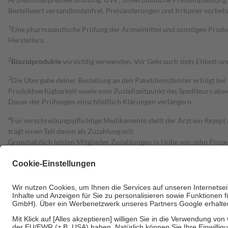
Bestell­wert versand­kosten­frei. Preisänderungen und Irrtümer vorbeh
1
Eine pharmazeutische Prüfung der Arzneimittel und sonstigen Pro
Herstellers.
2
Biozidprodukte
vorsichtig verwenden. Vor Gebrauch stets Etikett u
3
Die Übergabe deiner Bestellung an den Paketdienstleister erfolgt bei
Produktverfügbarkeit sowie vom Zustellzeitpunkt des Spediteurs abwe
Dauer der Prüfungen einschließlich Klärungen verlängern.
4
Für verschreibungspflichtige Medikamente stellt der Arzt ein Rezept 
trägt einen Teil davon als Zuzahlung mit.
Grundsätzlich leisten Mitglieder Zuzahlungen in Höhe von zehn Proz
zu entrichten.
Diese Regeln gelten grundsätzlich auch für Online-Apotheken.
Bei Heilmitteln und häuslicher Krankenpflege beträgt die Zuzahlung 
Um das Engagement der Versicherten für ihre eigene Gesundheit zu stä
• Kindern und Jugendlichen bis zum vollendeten 18. Lebensjahr mit
• Untersuchungen zur Vorsorge und Früherkennung, die von der GKV
• empfohlenen Schutzimpfungen
• Harn- und Blutteststreifen