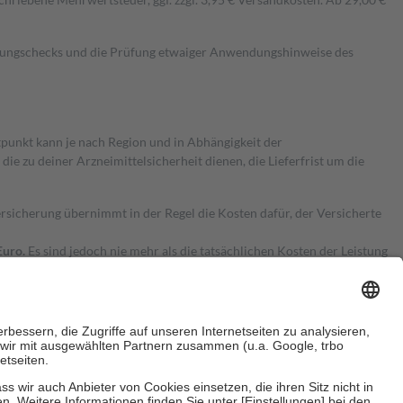
kungschecks und die Prüfung etwaiger Anwendungshinweise des
itpunkt kann je nach Region und in Abhängigkeit der
 zu deiner Arzneimittelsicherheit dienen, die Lieferfrist um die
ersicherung übernimmt in der Regel die Kosten dafür, der Versicherte
Euro.
Es sind jedoch nie mehr als die tatsächlichen Kosten der Leistung
e Zuzahlungen
an bei: