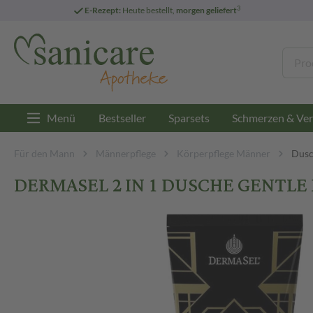
3
E-Rezept:
Heute bestellt,
morgen geliefert
Menü
Bestseller
Sparsets
Schmerzen & Ver
Für den Mann
Männerpflege
Körperpflege Männer
Dusc
DERMASEL 2 IN 1 DUSCHE GENTLE 