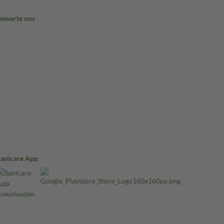
Bewerte uns
Sanicare App