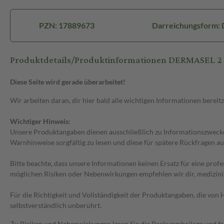
PZN: 17889673
Darreichungsform: 
Produktdetails/Produktinformationen DERMASEL 
Diese Seite wird gerade überarbeitet!
Wir arbeiten daran, dir hier bald alle wichtigen Informationen bereitz
Wichtiger Hinweis:
Unsere Produktangaben dienen ausschließlich zu Informationszwecken
Warnhinweise sorgfältig zu lesen und diese für spätere Rückfragen au
Bitte beachte, dass unsere Informationen keinen Ersatz für eine prof
möglichen Risiken oder Nebenwirkungen empfehlen wir dir, medizini
Für die Richtigkeit und Vollständigkeit der Produktangaben, die vo
selbstverständlich unberührt.
Zu Risiken und Nebenwirkungen lesen Sie die Packungsbeilage und frag