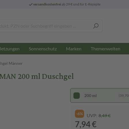
versandkostenfrei
ab 29 € und für E-Rezepte
letzungen
Sonnenschutz
Marken
Themenwelten
hgel Männer
MAN 200 ml Duschgel
200 ml
(39,70 €
-6%
UVP:
8,49 €
7,94 €