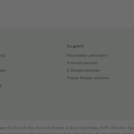
e
So geht's
nto
Newsletter anfordern
Freunde werben
gen
E-Rezept einlösen
Papier Rezept einlösen
g
gen Sie Ihre Ärztin, Ihren Arzt oder in Ihrer Apotheke. AVP: Üblicher A
s Herstellers. Die angegebenen Preise beinhalten die gesetzlich vorgesc