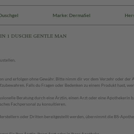
Duschgel
Marke: DermaSel
Hers
2 IN 1 DUSCHE GENTLE MAN
ustellen.
 und erfolgen ohne Gewähr. Bitte nimm dir vor dem Verzehr oder der An
fzubewahren. Falls du Fragen oder Bedenken zu einem Produkt hast, wende
essionelle Beratung durch eine Ärztin, einen Arzt oder eine Apothekerin
sches Fachpersonal zu konsultieren.
n Herstellern oder Dritten bereitgestellt werden, übernimmt die BS-Apot
en Sie Ihre Ärztin, Ihren Arzt oder in Ihrer Apotheke.