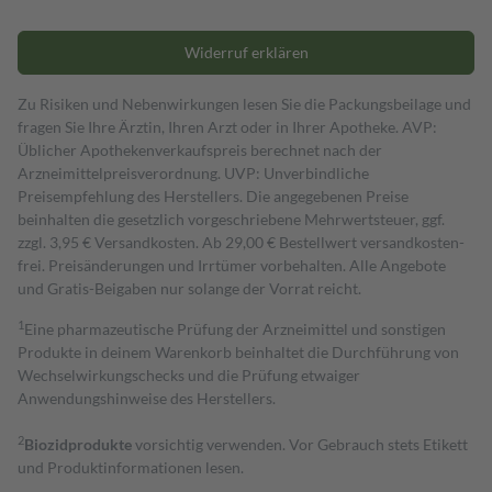
Widerruf erklären
Zu Risiken und Nebenwirkungen lesen Sie die Packungsbeilage und
fragen Sie Ihre Ärztin, Ihren Arzt oder in Ihrer Apotheke. AVP:
Üblicher Apothekenverkaufspreis berechnet nach der
Arzneimittelpreisverordnung. UVP: Unverbindliche
Preisempfehlung des Herstellers. Die angegebenen Preise
beinhalten die gesetzlich vorgeschriebene Mehrwertsteuer, ggf.
zzgl. 3,95 € Versandkosten. Ab 29,00 € Bestell­wert versand­kosten­
frei. Preisänderungen und Irrtümer vorbehalten. Alle Angebote
und Gratis-Beigaben nur solange der Vorrat reicht.
1
Eine pharmazeutische Prüfung der Arzneimittel und sonstigen
Produkte in deinem Warenkorb beinhaltet die Durchführung von
Wechselwirkungschecks und die Prüfung etwaiger
Anwendungshinweise des Herstellers.
2
Biozidprodukte
vorsichtig verwenden. Vor Gebrauch stets Etikett
und Produktinformationen lesen.