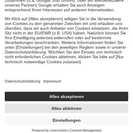
Verordnung.
Um das Engagement der Versicherten für ihre eigene Gesundheit zu
stärken und die besondere Stellung der Familie zu unterstützen,
fallen
keine Zuzahlungen
an bei:
• Kindern und Jugendlichen bis zum vollendeten 18. Lebensjahr
mit Ausnahme der Fahrkosten
• Untersuchungen zur Vorsorge und Früherkennung, die von der
GKV getragen werden
• empfohlenen Schutzimpfungen
• Harn- und Blutteststreifen
Wir nutzen Trusted Shops als unabhängigen Dienstleister für die
Einholung von Bewertungen. Trusted Shops hat Maßnahmen
getroffen, um sicherzustellen, dass es sich um echte Bewertungen
handelt. Mehr Informationen findest du hier:
https://help.etrusted.com/hc/de/articles/4419944605341
Einige Bilder und Inhalte wurden unter Zuhilfenahme künstlicher
Intelligenz erstellt.
UVP:
3,19 €
2,74 €