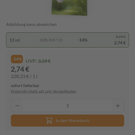
Abbildung kann abweichen
3,19 €
12 ml
-14%
(228,33 € / 1 l)
2,74 €
-14%
UVP:
3,19 €
2,74 €
228,33 € / 1 l
sofort lieferbar
Preise inkl. MwSt. ggf. zzgl. Versandkosten
In den Warenkorb