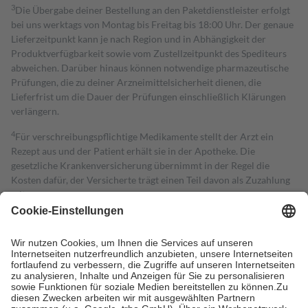
3
Die Übergabe deiner Bestellung an den Paketdienstleister erfolgt
bei uns werktags von Montag bis Freitag bis 18:00 Uhr. Der genaue
Lieferzeitpunkt kann je nach Region und in Abhängigkeit der
Produktverfügbarkeit sowie vom Zustellzeitpunkt des Spediteurs
abweichen. Darüber hinaus können notwendige pharmazeutische
Prüfungen, die zu deiner Arzneimittelsicherheit dienen, die
Lieferfrist um die Dauer der Prüfungen einschließlich Klärungen
verlängern.
4
Für verschreibungspflichtige Medikamente stellt der Arzt ein
Rezept aus und der Patient erhält sie in der Apotheke. Die
gesetzliche Krankenversicherung übernimmt in der Regel die
Kosten dafür, der Versicherte trägt einen Teil davon als Zuzahlung
mit.
Grundsätzlich leisten Mitglieder Zuzahlungen in Höhe von zehn
Prozent des Abgabepreises,
mindestens
jedoch
fünf Euro
und
höchstens zehn Euro.
Es sind jedoch nie mehr als die tatsächlichen
Kosten der Leistung zu entrichten.
Diese Regeln gelten grundsätzlich auch für Online-Apotheken.
Bei Heilmitteln und häuslicher Krankenpflege beträgt die
Zuzahlung zehn Prozent der Kosten sowie zehn Euro je