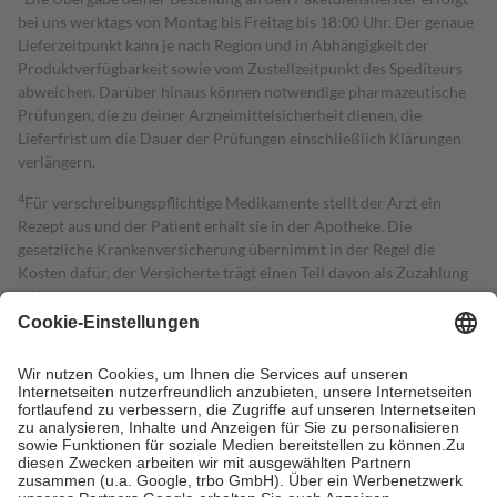
bei uns werktags von Montag bis Freitag bis 18:00 Uhr. Der genaue
Lieferzeitpunkt kann je nach Region und in Abhängigkeit der
Produktverfügbarkeit sowie vom Zustellzeitpunkt des Spediteurs
abweichen. Darüber hinaus können notwendige pharmazeutische
Prüfungen, die zu deiner Arzneimittelsicherheit dienen, die
Lieferfrist um die Dauer der Prüfungen einschließlich Klärungen
verlängern.
4
Für verschreibungspflichtige Medikamente stellt der Arzt ein
Rezept aus und der Patient erhält sie in der Apotheke. Die
gesetzliche Krankenversicherung übernimmt in der Regel die
Kosten dafür, der Versicherte trägt einen Teil davon als Zuzahlung
mit.
Grundsätzlich leisten Mitglieder Zuzahlungen in Höhe von zehn
Prozent des Abgabepreises,
mindestens
jedoch
fünf Euro
und
höchstens zehn Euro.
Es sind jedoch nie mehr als die tatsächlichen
Kosten der Leistung zu entrichten.
Diese Regeln gelten grundsätzlich auch für Online-Apotheken.
Bei Heilmitteln und häuslicher Krankenpflege beträgt die
Zuzahlung zehn Prozent der Kosten sowie zehn Euro je
Verordnung.