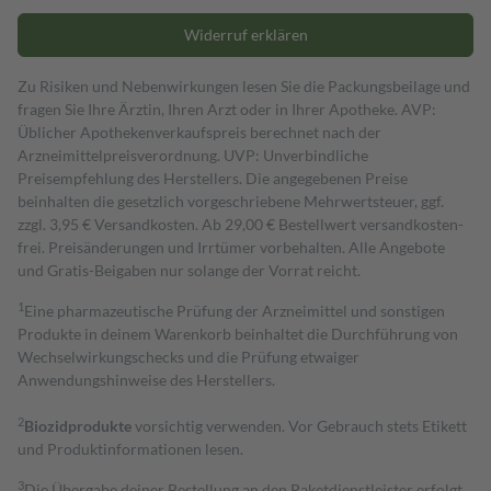
Widerruf erklären
Zu Risiken und Nebenwirkungen lesen Sie die Packungsbeilage und
fragen Sie Ihre Ärztin, Ihren Arzt oder in Ihrer Apotheke. AVP:
Üblicher Apothekenverkaufspreis berechnet nach der
Arzneimittelpreisverordnung. UVP: Unverbindliche
Preisempfehlung des Herstellers. Die angegebenen Preise
beinhalten die gesetzlich vorgeschriebene Mehrwertsteuer, ggf.
zzgl. 3,95 € Versandkosten. Ab 29,00 € Bestell­wert versand­kosten­
frei. Preisänderungen und Irrtümer vorbehalten. Alle Angebote
und Gratis-Beigaben nur solange der Vorrat reicht.
1
Eine pharmazeutische Prüfung der Arzneimittel und sonstigen
Produkte in deinem Warenkorb beinhaltet die Durchführung von
Wechselwirkungschecks und die Prüfung etwaiger
Anwendungshinweise des Herstellers.
2
Biozidprodukte
vorsichtig verwenden. Vor Gebrauch stets Etikett
und Produktinformationen lesen.
3
Die Übergabe deiner Bestellung an den Paketdienstleister erfolgt