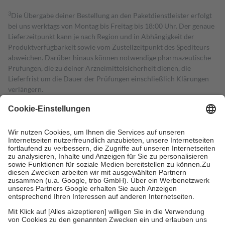
3
Die Übergabe deiner Bestellung an den Paketdienstleister erfolgt
bei uns werktags von Montag bis Freitag bis 18:00 Uhr. Der genaue
Lieferzeitpunkt kann je nach Region und in Abhängigkeit der
Produktverfügbarkeit sowie vom Zustellzeitpunkt des Spediteurs
abweichen. Darüber hinaus können notwendige pharmazeutische
Prüfungen, die zu deiner Arzneimittelsicherheit dienen, die
Lieferfrist um die Dauer der Prüfungen einschließlich Klärungen
verlängern.
4
Für verschreibungspflichtige Medikamente stellt der Arzt ein
Rezept aus und der Patient erhält sie in der Apotheke. Die
gesetzliche Krankenversicherung übernimmt in der Regel die
Kosten dafür, der Versicherte trägt einen Teil davon als Zuzahlung
mit.
Grundsätzlich leisten Mitglieder Zuzahlungen in Höhe von zehn
Prozent des Abgabepreises,
mindestens
jedoch
fünf Euro
und
höchstens zehn Euro.
Es sind jedoch nie mehr als die tatsächlichen
Kosten der Leistung zu entrichten.
Diese Regeln gelten grundsätzlich auch für Online-Apotheken.
Bei Heilmitteln und häuslicher Krankenpflege beträgt die
Zuzahlung zehn Prozent der Kosten sowie zehn Euro je