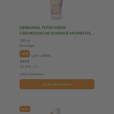
DERMASEL TOTES MEER
CREMEDUSCHE SONNIGE MOMENTE
100 ml Duschgel
100 ml
Duschgel
-15%
UVP:
3,99 €
3,41 €
34,10 € / 1 l
sofort lieferbar
In den Warenkorb
Vegan