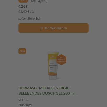
UVP:
4,99 €
4,24 €
42,40 € / 1 l
sofort lieferbar
In den Warenkorb
Neu
DERMASEL MEERESENERGIE
BELEBENDES DUSCHGEL 200 ml
Duschgel
200 ml
Duschgel