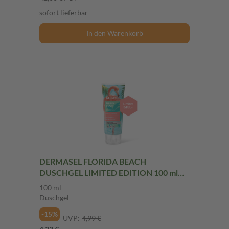
sofort lieferbar
In den Warenkorb
DERMASEL FLORIDA BEACH
DUSCHGEL LIMITED EDITION 100 ml
Duschgel
100 ml
Duschgel
-15%
UVP:
4,99 €