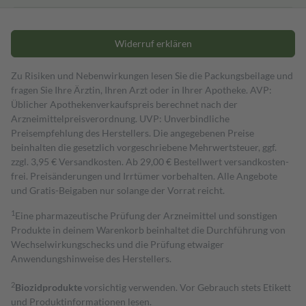
Widerruf erklären
Zu Risiken und Nebenwirkungen lesen Sie die Packungsbeilage und
fragen Sie Ihre Ärztin, Ihren Arzt oder in Ihrer Apotheke. AVP:
Üblicher Apothekenverkaufspreis berechnet nach der
Arzneimittelpreisverordnung. UVP: Unverbindliche
Preisempfehlung des Herstellers. Die angegebenen Preise
beinhalten die gesetzlich vorgeschriebene Mehrwertsteuer, ggf.
zzgl. 3,95 € Versandkosten. Ab 29,00 € Bestell­wert versand­kosten­
frei. Preisänderungen und Irrtümer vorbehalten. Alle Angebote
und Gratis-Beigaben nur solange der Vorrat reicht.
1
Eine pharmazeutische Prüfung der Arzneimittel und sonstigen
Produkte in deinem Warenkorb beinhaltet die Durchführung von
Wechselwirkungschecks und die Prüfung etwaiger
Anwendungshinweise des Herstellers.
2
Biozidprodukte
vorsichtig verwenden. Vor Gebrauch stets Etikett
und Produktinformationen lesen.