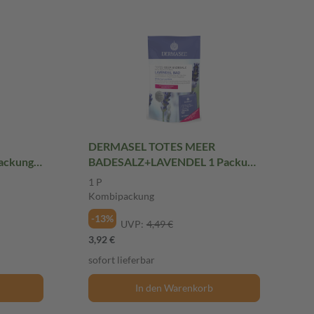
DERMASEL TOTES MEER
ackung
BADESALZ+LAVENDEL 1 Packung
Kombipackung
1 P
Kombipackung
-13%
UVP:
4,49 €
3,92 €
sofort lieferbar
In den Warenkorb