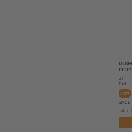
DERM
PFLEG
1 P
Bad
-13%
3,91 €
sofort 