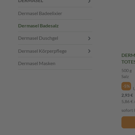
DERMASEL
Dermasel Badeelixier
Dermasel Badesalz
Dermasel Duschgel
Dermasel Körperpflege
DERMA
TOTES
Dermasel Masken
Salz
500 g
Salz
-5%
2,93 €
5,86 € 
sofort 