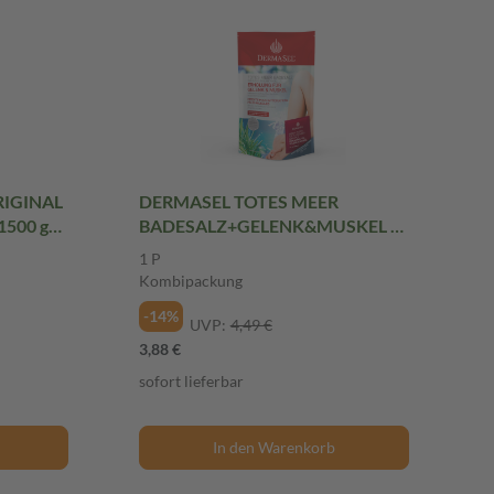
RIGINAL
DERMASEL TOTES MEER
1500 g
BADESALZ+GELENK&MUSKEL 1
Packung Kombipackung
1 P
Kombipackung
-14%
UVP:
4,49 €
3,88 €
sofort lieferbar
In den Warenkorb