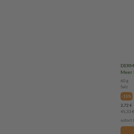
DERMA
Meer 
Salbei
60 g
Salz
-15%
2,72 €
45,33 €
sofort 