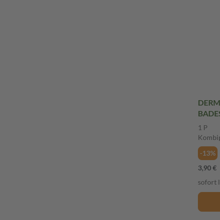
DERM
BADE
Packu
1 P
Kombi
-13%
3,90 €
sofort 