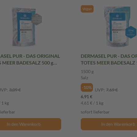
Vegan
SEL PUR - DAS ORIGINAL
DERMASEL PUR - DAS O
 MEER BADESALZ 500 g
TOTES MEER BADESALZ 
Salz
1500 g
Salz
-10%
UVP:
3,09 €
UVP:
7,69 €
6,91 €
/ 1 kg
4,61 € / 1 kg
lieferbar
sofort lieferbar
In den Warenkorb
In den Warenkorb