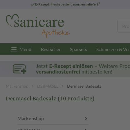
3
E-Rezept:
Heute bestellt,
morgen geliefert
Menü
Bestseller
Sparsets
Schmerzen & Ver
Markenshop
DERMASEL
Dermasel Badesalz
Dermasel Badesalz
(10 Produkte)
Markenshop