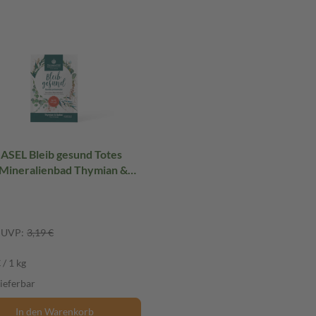
SEL Bleib gesund Totes
Mineralienbad Thymian &
 60 g Salz
UVP:
3,19 €
 / 1 kg
lieferbar
In den Warenkorb