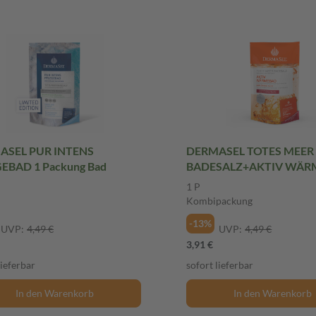
ASEL PUR INTENS
DERMASEL TOTES MEER
EBAD 1 Packung Bad
BADESALZ+AKTIV WÄR
1 Packung Kombipackung
1 P
Kombipackung
-13%
UVP:
4,49 €
UVP:
4,49 €
3,91 €
lieferbar
sofort lieferbar
In den Warenkorb
In den Warenkorb