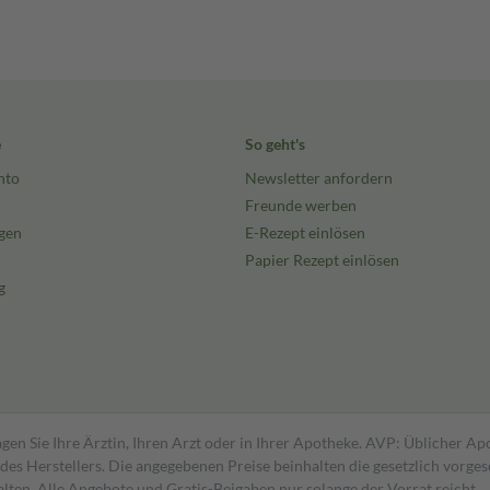
e
So geht's
nto
Newsletter anfordern
Freunde werben
gen
E-Rezept einlösen
Papier Rezept einlösen
g
gen Sie Ihre Ärztin, Ihren Arzt oder in Ihrer Apotheke. AVP: Üblicher A
s Herstellers. Die angegebenen Preise beinhalten die gesetzlich vorgesc
alten. Alle Angebote und Gratis-Beigaben nur solange der Vorrat reicht.