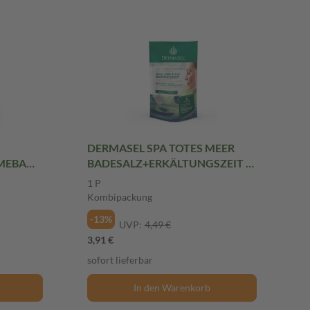
DERMASEL SPA TOTES MEER
MEBAD
BADESALZ+ERKÄLTUNGSZEIT 1
Packung Kombipackung
1 P
Kombipackung
-13%
UVP:
4,49 €
3,91 €
sofort lieferbar
In den Warenkorb