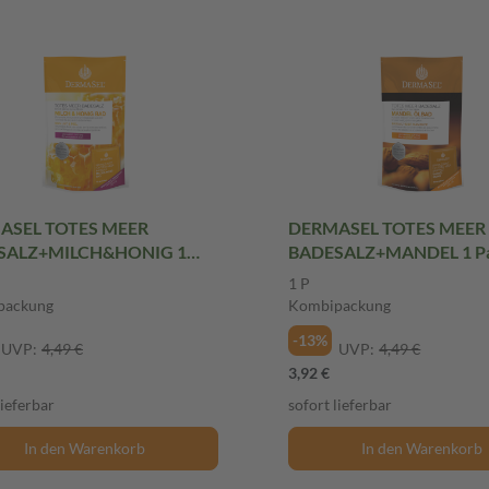
ASEL TOTES MEER
DERMASEL TOTES MEER
SALZ+MILCH&HONIG 1
BADESALZ+MANDEL 1 P
ng Kombipackung
Kombipackung
1 P
packung
Kombipackung
-13%
UVP:
4,49 €
UVP:
4,49 €
3,92 €
lieferbar
sofort lieferbar
In den Warenkorb
In den Warenkorb