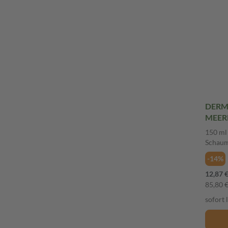
DERM
MEER
ZU ÖL
150 ml
Schau
-14%
12,87 
85,80 € 
sofort 