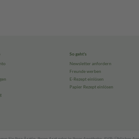
e
So geht's
nto
Newsletter anfordern
Freunde werben
gen
E-Rezept einlösen
Papier Rezept einlösen
g
gen Sie Ihre Ärztin, Ihren Arzt oder in Ihrer Apotheke. AVP: Üblicher A