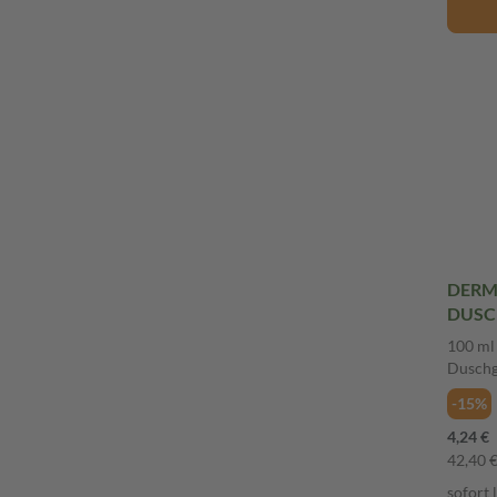
DERM
DUSC
100 m
100 ml
Duschg
-15%
4,24 €
42,40 € 
sofort 