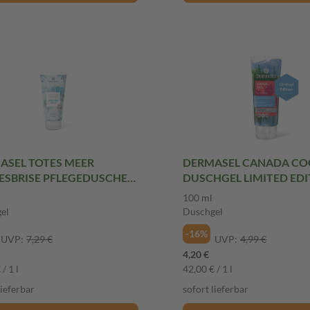
ASEL TOTES MEER
DERMASEL CANADA CO
ESBRISE PFLEGEDUSCHE
DUSCHGEL LIMITED ED
l Duschgel
100 ml Duschgel
100 ml
el
Duschgel
-16%
UVP:
7,29 €
UVP:
4,99 €
4,20 €
/ 1 l
42,00 € / 1 l
lieferbar
sofort lieferbar