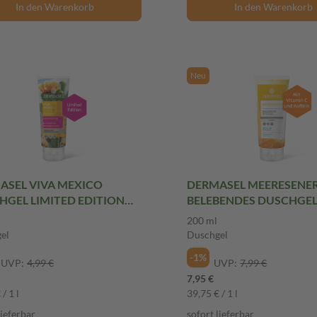
In den Warenkorb
In den Warenkorb
Neu
ASEL VIVA MEXICO
DERMASEL MEERESENE
HGEL LIMITED EDITION
BELEBENDES DUSCHGEL 
l Duschgel
Duschgel
200 ml
el
Duschgel
-1%
UVP:
4,99 €
UVP:
7,99 €
7,95 €
/ 1 l
39,75 € / 1 l
lieferbar
sofort lieferbar