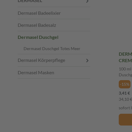
DERMASEL
Dermasel Badeelixier
Dermasel Badesalz
Dermasel Duschgel
Dermasel Duschgel Totes Meer
DERM
Dermasel Körperpflege
CREM
MOMEN
100 ml
Dermasel Masken
Duschg
-15%
3,41 €
34,10 € 
sofort 