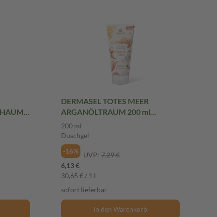
DERMASEL TOTES MEER
CHAUM
ARGANÖLTRAUM 200 ml
Duschgel
200 ml
Duschgel
-16%
UVP:
7,29 €
6,13 €
30,65 € / 1 l
sofort lieferbar
In den Warenkorb