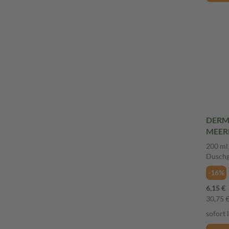
DERM
MEER
200 m
200 ml
Duschg
-16%
6,15 €
30,75 € 
sofort 