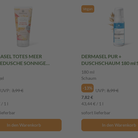
Vegan
ASEL TOTES MEER
DERMASEL PUR +
EDUSCHE SONNIGE
DUSCHSCHAUM 180 ml 
TE 100 ml Duschgel
180 ml
el
Schaum
-13%
UVP:
3,99 €
UVP:
8,99 €
7,82 €
/ 1 l
43,44 € / 1 l
lieferbar
sofort lieferbar
In den Warenkorb
In den Warenkorb