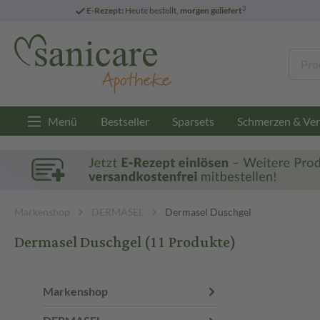
3
E-Rezept:
Heute bestellt,
morgen geliefert
Menü
Bestseller
Sparsets
Schmerzen & Ver
Markenshop
DERMASEL
Dermasel Duschgel
Dermasel Duschgel
(11 Produkte)
Markenshop