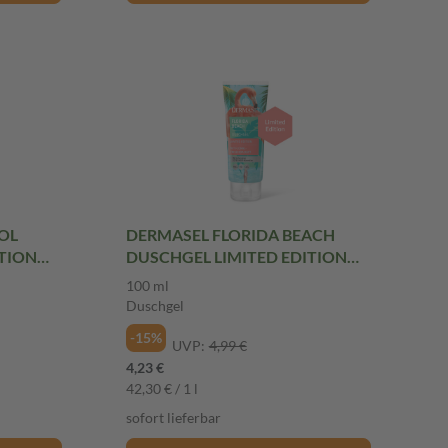
OL
DERMASEL FLORIDA BEACH
ITION
DUSCHGEL LIMITED EDITION
100 ml Duschgel
100 ml
Duschgel
-15%
UVP:
4,99 €
4,23 €
42,30 € / 1 l
sofort lieferbar