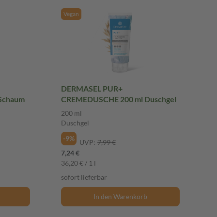
Vegan
DERMASEL PUR+
Schaum
CREMEDUSCHE 200 ml Duschgel
200 ml
Duschgel
-9%
UVP:
7,99 €
7,24 €
36,20 € / 1 l
sofort lieferbar
In den Warenkorb