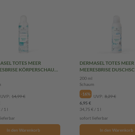
ASEL TOTES MEER
DERMASEL TOTES MEER
ESBRISE KÖRPERSCHAUM
MEERESBRISE DUSCHS
 150 ml Schaum
200 ml Schaum
200 ml
m
Schaum
-16%
UVP:
14,99 €
UVP:
8,29 €
€
6,95 €
/ 1 l
34,75 € / 1 l
lieferbar
sofort lieferbar
In den Warenkorb
In den Warenkorb