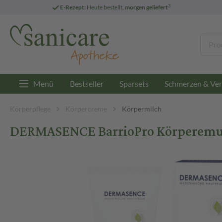
3
E-Rezept:
Heute bestellt,
morgen geliefert
Menü
Bestseller
Sparsets
Schmerzen & Ver
Körperpflege
Körpercreme
Körpermilch
DERMASENCE BarrioPro Körperemul