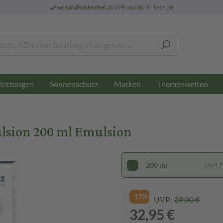
versandkostenfrei
ab 29 € und für E-Rezepte
letzungen
Sonnenschutz
Marken
Themenwelten
sion 200 ml Emulsion
200 ml
(164,75
-17%
UVP:
39,90 €
32,95 €