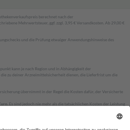
pothekenverkaufspreis berechnet nach der
hriebene Mehrwertsteuer, ggf. zzgl. 3,95 € Versandkosten. Ab 29,00 €
kungschecks und die Prüfung etwaiger Anwendungshinweise des
itpunkt kann je nach Region und in Abhängigkeit der
 zu deiner Arzneimittelsicherheit dienen, die Lieferfrist um die
ersicherung übernimmt in der Regel die Kosten dafür, der Versicherte
Euro.
Es sind jedoch nie mehr als die tatsächlichen Kosten der Leistung
e Zuzahlungen
an bei: