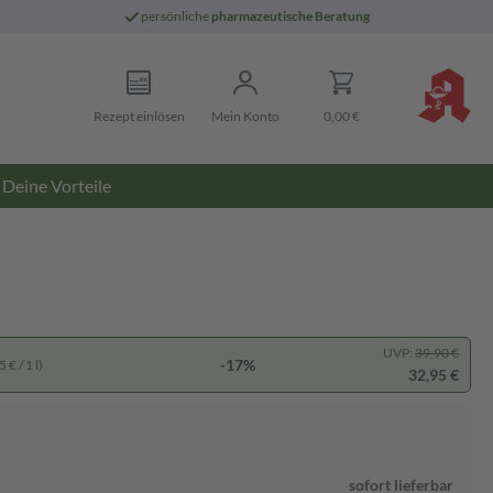
persönliche
pharmazeutische Beratung
Rezept einlösen
Mein Konto
0,00 €
Deine Vorteile
UVP:
39,90 €
-17%
 € / 1 l)
32,95 €
sofort lieferbar