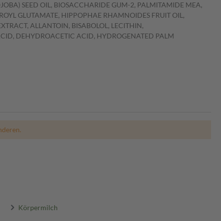
JOBA) SEED OIL, BIOSACCHARIDE GUM-2, PALMITAMIDE MEA,
OYL GLUTAMATE, HIPPOPHAE RHAMNOIDES FRUIT OIL,
RACT, ALLANTOIN, BISABOLOL, LECITHIN,
 ACID, DEHYDROACETIC ACID, HYDROGENATED PALM
nderen.
Körpermilch