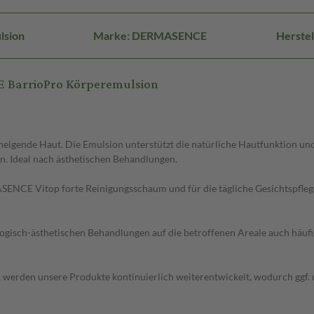
lsion
Marke: DERMASENCE
Herste
 BarrioPro Körperemulsion
 neigende Haut. Die Emulsion unterstützt die natürliche Hautfunktion und
en. Ideal nach ästhetischen Behandlungen.
ASENCE Vitop forte Reinigungsschaum und für die tägliche Gesichtspf
logisch-ästhetischen Behandlungen auf die betroffenen Areale auch häufi
, werden unsere Produkte kontinuierlich weiterentwickelt, wodurch ggf.