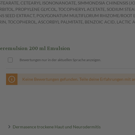
 STEARATE, CETEARYL ISONONANOATE, SIMMONDSIA CHINENSIS (JO
TOL, PROPYLENE GLYCOL, TOCOPHERYL ACETATE, SODIUM STEAR
 SEED EXTRACT, POLYGONATUM MULTIFLORUM RHIZOME/ROOT EXT
IN, TOCOPHEROL, ASCORBYL PALMITATE, BENZOIC ACID, LACTIC
remulsion 200 ml Emulsion
Bewertungen nur in der aktuellen Sprache anzeigen.
Keine Bewertungen gefunden. Teile deine Erfahrungen mit a
Dermasence trockene Haut und Neurodermitis