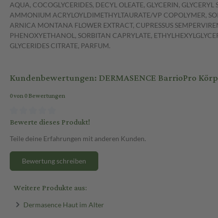
AQUA, COCOGLYCERIDES, DECYL OLEATE, GLYCERIN, GLYCERYL
AMMONIUM ACRYLOYLDIMETHYLTAURATE/VP COPOLYMER, SORBI
ARNICA MONTANA FLOWER EXTRACT, CUPRESSUS SEMPERVIRENS
PHENOXYETHANOL, SORBITAN CAPRYLATE, ETHYLHEXYLGLYCER
GLYCERIDES CITRATE, PARFUM.
Kundenbewertungen: DERMASENCE BarrioPro Körpe
0 von 0 Bewertungen
Bewerte dieses Produkt!
Teile deine Erfahrungen mit anderen Kunden.
Bewertung schreiben
Weitere Produkte aus:
Dermasence Haut im Alter