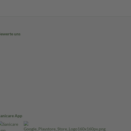
Bewerte uns
Sanicare App