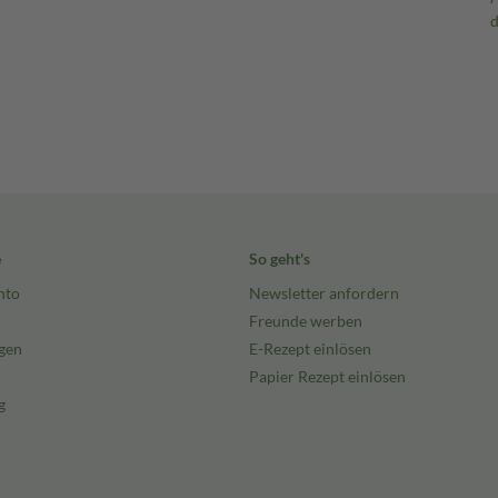
e
So geht's
nto
Newsletter anfordern
Freunde werben
gen
E-Rezept einlösen
Papier Rezept einlösen
g