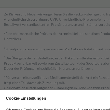
Zu Risiken und Nebenwirkungen lesen Sie die Packungsbeilage und fra
Arzneimittelpreisverordnung. UVP: Unverbindliche Preisempfehlung de
Bestell­wert versand­kosten­frei. Preisänderungen und Irrtümer vorbeh
1
Eine pharmazeutische Prüfung der Arzneimittel und sonstigen Pro
Herstellers.
2
Biozidprodukte
vorsichtig verwenden. Vor Gebrauch stets Etikett u
3
Die Übergabe deiner Bestellung an den Paketdienstleister erfolgt bei
Produktverfügbarkeit sowie vom Zustellzeitpunkt des Spediteurs abwe
Dauer der Prüfungen einschließlich Klärungen verlängern.
4
Für verschreibungspflichtige Medikamente stellt der Arzt ein Rezept 
trägt einen Teil davon als Zuzahlung mit.
Grundsätzlich leisten Mitglieder Zuzahlungen in Höhe von zehn Proz
zu entrichten.
Diese Regeln gelten grundsätzlich auch für Online-Apotheken.
Bei Heilmitteln und häuslicher Krankenpflege beträgt die Zuzahlung 
Um das Engagement der Versicherten für ihre eigene Gesundheit zu stä