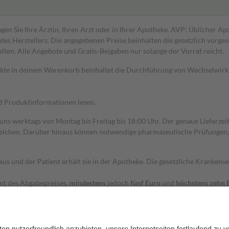
gen Sie Ihre Ärztin, Ihren Arzt oder in Ihrer Apotheke. AVP: Üblicher A
s Herstellers. Die angegebenen Preise beinhalten die gesetzlich vorgesc
alten. Alle Angebote und Gratis-Beigaben nur solange der Vorrat reicht.
dukte in deinem Warenkorb beinhaltet die Durchführung von Wechselwir
nd Produktinformationen lesen.
 uns werktags von Montag bis Freitag bis 18:00 Uhr. Der genaue Lieferze
ichen. Darüber hinaus können notwendige pharmazeutische Prüfungen, die
aus und der Patient erhält sie in der Apotheke. Die gesetzliche Krankenv
ent des Abgabepreises,
mindestens
jedoch
fünf Euro
und
höchstens zehn 
zehn Prozent der Kosten sowie zehn Euro je Verordnung.
rken und die besondere Stellung der Familie zu unterstützen, fallen
kein