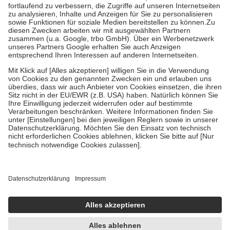
Diese Regeln gelten grundsätzlich auch für Online-Apotheken.
Bei Heilmitteln und häuslicher Krankenpflege beträgt die
Zuzahlung zehn Prozent der Kosten sowie zehn Euro je
Verordnung.
Um das Engagement der Versicherten für ihre eigene Gesundheit zu
stärken und die besondere Stellung der Familie zu unterstützen,
fallen
keine Zuzahlungen
an bei:
• Kindern und Jugendlichen bis zum vollendeten 18. Lebensjahr
mit Ausnahme der Fahrkosten
• Untersuchungen zur Vorsorge und Früherkennung, die von der
GKV getragen werden
• empfohlenen Schutzimpfungen
• Harn- und Blutteststreifen
Wir nutzen Trusted Shops als unabhängigen Dienstleister für die
Einholung von Bewertungen. Trusted Shops hat Maßnahmen
getroffen, um sicherzustellen, dass es sich um echte Bewertungen
handelt. Mehr Informationen findest du hier:
https://help.etrusted.com/hc/de/articles/4419944605341
Einige Bilder und Inhalte wurden unter Zuhilfenahme künstlicher
Intelligenz erstellt.