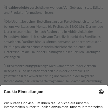
2
Biozidprodukte
vorsichtig verwenden. Vor Gebrauch stets Etikett
und Produktinformationen lesen.
3
Die Übergabe deiner Bestellung an den Paketdienstleister erfolgt
bei uns werktags von Montag bis Freitag bis 18:00 Uhr. Der genaue
Lieferzeitpunkt kann je nach Region und in Abhängigkeit der
Produktverfügbarkeit sowie vom Zustellzeitpunkt des Spediteurs
abweichen. Darüber hinaus können notwendige pharmazeutische
Prüfungen, die zu deiner Arzneimittelsicherheit dienen, die
Lieferfrist um die Dauer der Prüfungen einschließlich Klärungen
verlängern.
4
Für verschreibungspflichtige Medikamente stellt der Arzt ein
Rezept aus und der Patient erhält sie in der Apotheke. Die
gesetzliche Krankenversicherung übernimmt in der Regel die
Kosten dafür, der Versicherte trägt einen Teil davon als Zuzahlung
mit.
Grundsätzlich leisten Mitglieder Zuzahlungen in Höhe von zehn
Prozent des Abgabepreises,
mindestens
jedoch
fünf Euro
und
höchstens zehn Euro.
Es sind jedoch nie mehr als die tatsächlichen
Kosten der Leistung zu entrichten.