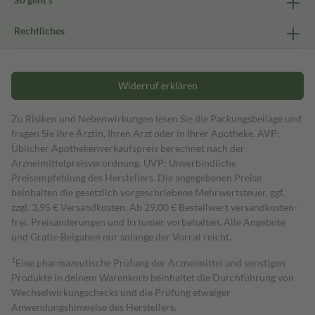
Rechtliches
Widerruf erklären
Zu Risiken und Nebenwirkungen lesen Sie die Packungsbeilage und
fragen Sie Ihre Ärztin, Ihren Arzt oder in Ihrer Apotheke. AVP:
Üblicher Apothekenverkaufspreis berechnet nach der
Arzneimittelpreisverordnung. UVP: Unverbindliche
Preisempfehlung des Herstellers. Die angegebenen Preise
beinhalten die gesetzlich vorgeschriebene Mehrwertsteuer, ggf.
zzgl. 3,95 € Versandkosten. Ab 29,00 € Bestell­wert versand­kosten­
frei. Preisänderungen und Irrtümer vorbehalten. Alle Angebote
und Gratis-Beigaben nur solange der Vorrat reicht.
1
Eine pharmazeutische Prüfung der Arzneimittel und sonstigen
Produkte in deinem Warenkorb beinhaltet die Durchführung von
Wechselwirkungschecks und die Prüfung etwaiger
Anwendungshinweise des Herstellers.