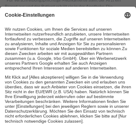
Rezept aus und der Patient erhält sie in der Apotheke. Die
gesetzliche Krankenversicherung übernimmt in der Regel die
Kosten dafür, der Versicherte trägt einen Teil davon als Zuzahlung
mit.
Grundsätzlich leisten Mitglieder Zuzahlungen in Höhe von zehn
Prozent des Abgabepreises,
mindestens
jedoch
fünf Euro
und
höchstens zehn Euro.
Es sind jedoch nie mehr als die tatsächlichen
Kosten der Leistung zu entrichten.
Diese Regeln gelten grundsätzlich auch für Online-Apotheken.
Bei Heilmitteln und häuslicher Krankenpflege beträgt die
Zuzahlung zehn Prozent der Kosten sowie zehn Euro je
Verordnung.
Um das Engagement der Versicherten für ihre eigene Gesundheit zu
stärken und die besondere Stellung der Familie zu unterstützen,
fallen
keine Zuzahlungen
an bei:
• Kindern und Jugendlichen bis zum vollendeten 18. Lebensjahr
mit Ausnahme der Fahrkosten
• Untersuchungen zur Vorsorge und Früherkennung, die von der
GKV getragen werden
• empfohlenen Schutzimpfungen
• Harn- und Blutteststreifen