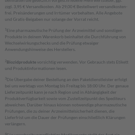
beinhalten die gesetzlich vorgeschriebene Mehrwertsteuer, ggf.
zzgl. 3,95 € Versandkosten. Ab 29,00 € Bestell­wert versand­kosten­
frei. Preisänderungen und Irrtümer vorbehalten. Alle Angebote
und Gratis-Beigaben nur solange der Vorrat reicht.
1
Eine pharmazeutische Prüfung der Arzneimittel und sonstigen
Produkte in deinem Warenkorb beinhaltet die Durchführung von
Wechselwirkungschecks und die Prüfung etwaiger
Anwendungshinweise des Herstellers.
2
Biozidprodukte
vorsichtig verwenden. Vor Gebrauch stets Etikett
und Produktinformationen lesen.
3
Die Übergabe deiner Bestellung an den Paketdienstleister erfolgt
bei uns werktags von Montag bis Freitag bis 18:00 Uhr. Der genaue
Lieferzeitpunkt kann je nach Region und in Abhängigkeit der
Produktverfügbarkeit sowie vom Zustellzeitpunkt des Spediteurs
abweichen. Darüber hinaus können notwendige pharmazeutische
Prüfungen, die zu deiner Arzneimittelsicherheit dienen, die
Lieferfrist um die Dauer der Prüfungen einschließlich Klärungen
verlängern.
4
Für verschreibungspflichtige Medikamente stellt der Arzt ein