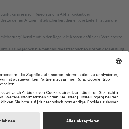
itpunkt kann je nach Region und in Abhängigkeit der
 zu deiner Arzneimittelsicherheit dienen, die Lieferfrist um die
ersicherung übernimmt in der Regel die Kosten dafür, der Versicherte
Euro.
Es sind jedoch nie mehr als die tatsächlichen Kosten der Leistung
e Zuzahlungen
an bei:
herzustellen, dass es sich um echte Bewertungen handelt. Mehr