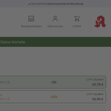
persönliche
pharmazeutische Beratung
Rezept einlösen
Mein Konto
0,00 €
Deine Vorteile
UVP:
21,65 €
-4%
 € / 1 l)
20,78 €
UVP:
15,20 €
pp
-28%
10,90 €
 € / 1 l)