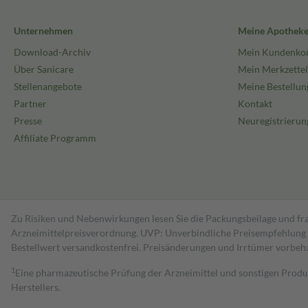
Unternehmen
Meine Apothek
Download-Archiv
Mein Kundenko
Über Sanicare
Mein Merkzettel
Stellenangebote
Meine Bestellun
Partner
Kontakt
Presse
Neuregistrierun
Affiliate Programm
Zu Risiken und Nebenwirkungen lesen Sie die Packungsbeilage und fra
Arzneimittelpreisverordnung. UVP: Unverbindliche Preisempfehlung de
Bestell­wert versand­kosten­frei. Preisänderungen und Irrtümer vorbeh
1
Eine pharmazeutische Prüfung der Arzneimittel und sonstigen Pro
Herstellers.