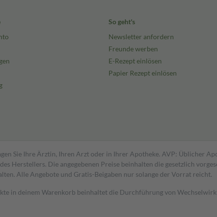
e
So geht's
nto
Newsletter anfordern
Freunde werben
gen
E-Rezept einlösen
Papier Rezept einlösen
g
gen Sie Ihre Ärztin, Ihren Arzt oder in Ihrer Apotheke. AVP: Üblicher A
s Herstellers. Die angegebenen Preise beinhalten die gesetzlich vorgesc
alten. Alle Angebote und Gratis-Beigaben nur solange der Vorrat reicht.
dukte in deinem Warenkorb beinhaltet die Durchführung von Wechselwir