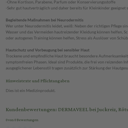
-Ohne Kortison, Parabene, Parfum oder Konservierungsstoffe
-Sehr gut hautverträglich und daher bereits für Kleinkinder geeignet
Begleitende Maßnahmen bei Neurodermitis
Wer unter Neurodermitis leidet, weiß: Neben der richtigen Pflege si
Wasser und das Vermeiden hautreizender Kleidung können helfen, Sc
oder autogenes Training können helfen, Stress als Auslöser von Sch
Hautschutz und Vorbeugung bei sensibler Haut
Trockene und empfindliche Haut braucht besondere Aufmerksamkeit – 
symptomfreien Phasen. Ideal sind Produkte, die frei von reizenden I
ausgeglichener Lebensstil tragen zusätzlich zur Stärkung der Hautges
Hinweistexte und Pflichtangaben
Dies ist ein Medizinprodukt.
Kundenbewertungen: DERMAVEEL bei Juckreiz, Rötu
0 von 0 Bewertungen