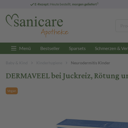
3
E-Rezept:
Heute bestellt,
morgen geliefert
Menü
Bestseller
Sparsets
Schmerzen & Ver
Baby & Kind
Kinderhygiene
Neurodermitis Kinder
DERMAVEEL bei Juckreiz, Rötung u
Vegan