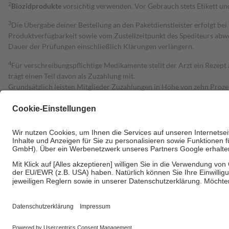
2
Biozidprodukte
vorsichtig verwenden. Vor Gebrauch stets Etikett u
3
Die Übergabe deiner Bestellung an den Paketdienstleister erfolgt bei
Produktverfügbarkeit sowie vom Zustellzeitpunkt des Spediteurs abwe
Dauer der Prüfungen einschließlich Klärungen verlängern.
4
Für verschreibungspflichtige Medikamente stellt der Arzt ein Rezept 
trägt einen Teil davon als Zuzahlung mit.
Grundsätzlich leisten Mitglieder Zuzahlungen in Höhe von zehn Proz
zu entrichten.
Diese Regeln gelten grundsätzlich auch für Online-Apotheken.
Bei Heilmitteln und häuslicher Krankenpflege beträgt die Zuzahlung 
Um das Engagement der Versicherten für ihre eigene Gesundheit zu stä
• Kindern und Jugendlichen bis zum vollendeten 18. Lebensjahr mit
• Untersuchungen zur Vorsorge und Früherkennung, die von der GKV
• empfohlenen Schutzimpfungen
• Harn- und Blutteststreifen
Wir nutzen Trusted Shops als unabhängigen Dienstleister für die Ein
Informationen findest du hier: https://help.etrusted.com/hc/de/arti
Einige Bilder und Inhalte wurden unter Zuhilfenahme künstlicher Intell