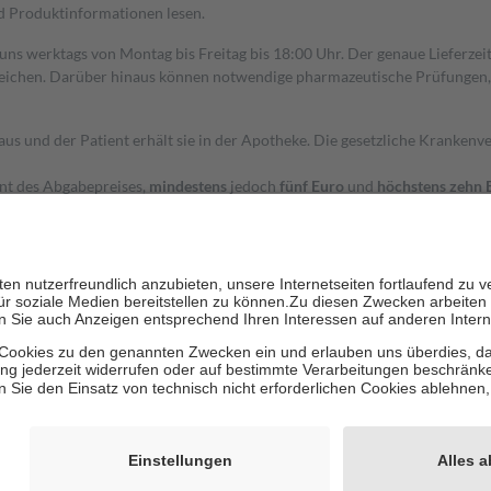
nd Produktinformationen lesen.
 uns werktags von Montag bis Freitag bis 18:00 Uhr. Der genaue Lieferze
ichen. Darüber hinaus können notwendige pharmazeutische Prüfungen, die
aus und der Patient erhält sie in der Apotheke. Die gesetzliche Krankenv
ent des Abgabepreises,
mindestens
jedoch
fünf Euro
und
höchstens zehn 
zehn Prozent der Kosten sowie zehn Euro je Verordnung.
rken und die besondere Stellung der Familie zu unterstützen, fallen
kein
 Ausnahme der Fahrkosten
 getragen werden
holung von Bewertungen. Trusted Shops hat Maßnahmen getroffen, um sic
cles/4419944605341
igenz erstellt.