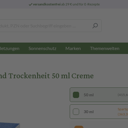
versandkostenfrei
ab 29 € und für E-Rezepte
letzungen
Sonnenschutz
Marken
Themenwelten
nd Trockenheit 50 ml Creme
50 ml
(415,60
Sparti
30 ml
(363,33