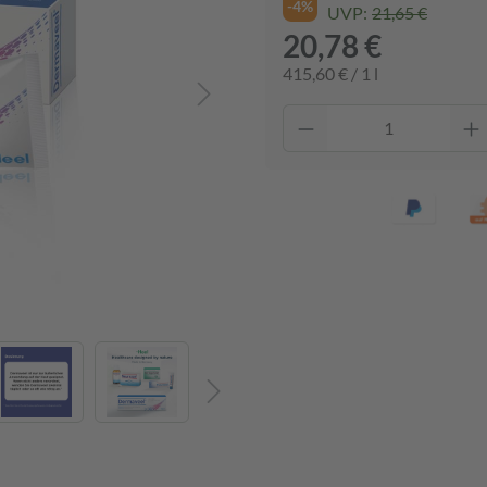
-4%
UVP:
21,65 €
20,78 €
415,60 € / 1 l