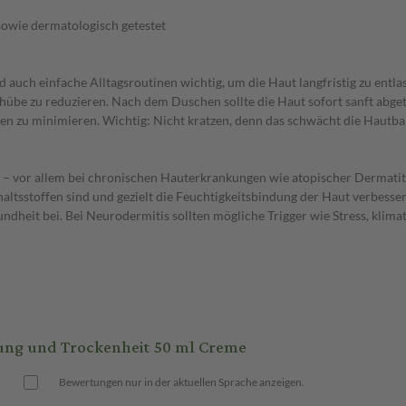
 sowie dermatologisch getestet
nd auch einfache Alltagsroutinen wichtig, um die Haut langfristig zu en
hübe zu reduzieren. Nach dem Duschen sollte die Haut sofort sanft ab
üben zu minimieren. Wichtig: Nicht kratzen, denn das schwächt die Haut
vor allem bei chronischen Hauterkrankungen wie atopischer Dermatitis. 
nhaltsstoffen sind und gezielt die Feuchtigkeitsbindung der Haut verbes
undheit bei. Bei Neurodermitis sollten mögliche Trigger wie Stress, klim
ng und Trockenheit 50 ml Creme
Bewertungen nur in der aktuellen Sprache anzeigen.