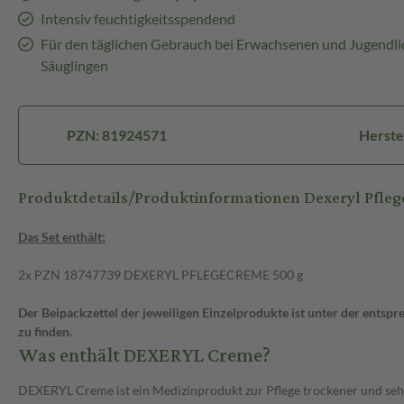
Intensiv feuchtigkeitsspendend
Für den täglichen Gebrauch bei Erwachsenen und Jugendli
Säuglingen
PZN: 81924571
Herste
Produktdetails/Produktinformationen Dexeryl Pfl
Das Set enthält:
2x PZN 18747739 DEXERYL PFLEGECREME 500 g
Der Beipackzettel der jeweiligen Einzelprodukte ist unter der ents
zu finden.
Was enthält DEXERYL Creme?
DEXERYL Creme ist ein Medizinprodukt zur Pflege trockener und seh