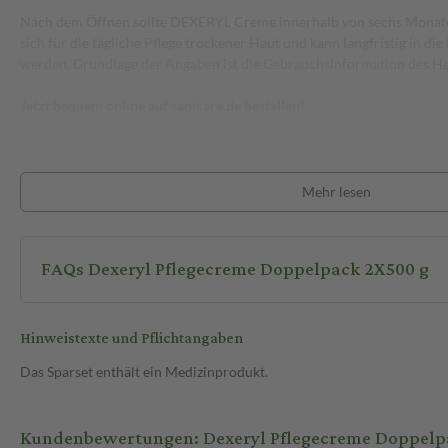
Nach dem Öffnen sollte DEXERYL Creme innerhalb von sechs Monate
sich für die tägliche Pflege trockener Haut und kann langfristig in die
werden. Grundlage der Angaben ist die Gebrauchsinformation des Her
Jetzt bequem online auf sanicare.de bestellen!
Mehr lesen
FAQs Dexeryl Pflegecreme Doppelpack 2X500 g
Hinweistexte und Pflichtangaben
Das Sparset enthält ein Medizinprodukt.
Kundenbewertungen: Dexeryl Pflegecreme Doppelp