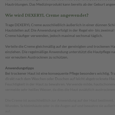
Hautrötungen. Das Medizinprodukt kann bereits ab der Geburt ange
Wie wird DEXERYL Creme angewendet?
Trage DEXERYL Creme ausschließlich äußerlich in einer dünnen Schic
Hautstellen auf. Die Anwendung erfolgt in der Regel ein- bis zweimal 
Creme häufiger verwenden, jedoch maximal sechsmal täglich.
Verteile die Creme gleichmäßig auf der gereinigten und trockenen Hau
einziehen. Die regelmäßige Anwendung unterstützt die Hautpflege nac
vor erneutem Austrocknen zu schützen.
Anwendungstipps
Bei trockener Haut ist eine konsequente Pflege besonders wichtig.
direkt nach dem Waschen oder Duschen auf leicht abgetrocknete Hau
Feuchtigkeit in der Haut zu bewahren. Verwende milde, hautschone
vermeide sehr heißes Wasser, da dies die Haut zusätzlich austrocknen
Die Creme ist ausschließlich zur Anwendung auf der Haut bestimmt. T
Wunden, Schleimhäute oder in die Augen auf und bewahre sie außerh
auf.