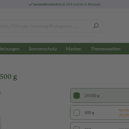
versandkostenfrei
ab 29 € und für E-Rezepte
letzungen
Sonnenschutz
Marken
Themenwelten
500 g
2X500 g
Sparti
500 g
(31,90 