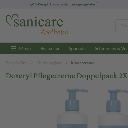
3
E-Rezept:
Heute bestellt,
morgen geliefert
Menü
Bestseller
Sparsets
Schmerzen & Ver
Baby & Kind
Kinderhygiene
Kindercreme
Dexeryl Pflegecreme Doppelpack 2X