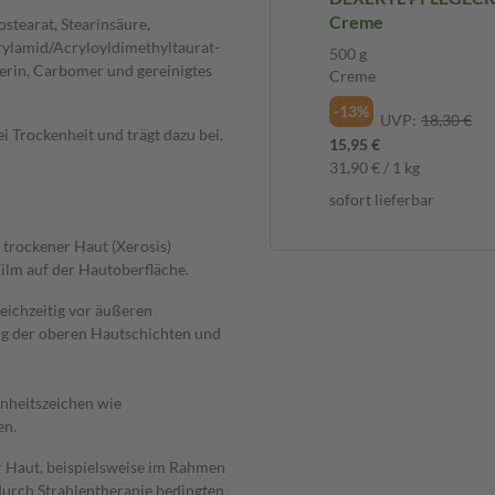
Creme
ostearat, Stearinsäure,
rylamid/Acryloyldimethyltaurat-
500 g
cerin, Carbomer und gereinigtes
Creme
-13%
UVP:
18,30 €
 Trockenheit und trägt dazu bei,
15,95 €
31,90 € / 1 kg
sofort lieferbar
 trockener Haut (Xerosis)
Film auf der Hautoberfläche.
eichzeitig vor äußeren
ung der oberen Hautschichten und
enheitszeichen wie
en.
r Haut, beispielsweise im Rahmen
urch Strahlentherapie bedingten