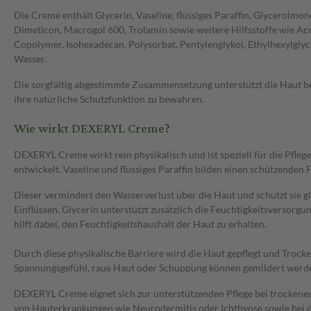
Die Creme enthält Glycerin, Vaseline, flüssiges Paraffin, Glycerolmon
Dimeticon, Macrogol 600, Trolamin sowie weitere Hilfsstoffe wie Ac
Copolymer, Isohexadecan, Polysorbat, Pentylenglykol, Ethylhexylgly
Wasser.
Die sorgfältig abgestimmte Zusammensetzung unterstützt die Haut bei
ihre natürliche Schutzfunktion zu bewahren.
Wie wirkt DEXERYL Creme?
DEXERYL Creme wirkt rein physikalisch und ist speziell für die Pflege
entwickelt. Vaseline und flüssiges Paraffin bilden einen schützenden 
Dieser vermindert den Wasserverlust über die Haut und schützt sie gl
Einflüssen. Glycerin unterstützt zusätzlich die Feuchtigkeitsversorg
hilft dabei, den Feuchtigkeitshaushalt der Haut zu erhalten.
Durch diese physikalische Barriere wird die Haut gepflegt und Trock
Spannungsgefühl, raue Haut oder Schuppung können gemildert werd
DEXERYL Creme eignet sich zur unterstützenden Pflege bei trockene
von Hauterkrankungen wie Neurodermitis oder Ichthyose sowie bei d