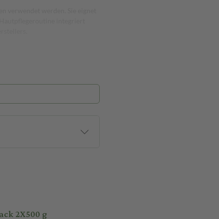
n verwendet werden. Sie eignet
 Hautpflegeroutine integriert
stellers.
ack 2X500 g