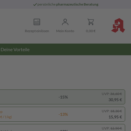
persönliche
pharmazeutische Beratung
Rezept einlösen
Mein Konto
0,00 €
Deine Vorteile
UVP:
36,60 €
-15%
30,95 €
UVP:
18,30 €
pp
-13%
15,95 €
€ / 1 kg)
UVP:
12,50 €