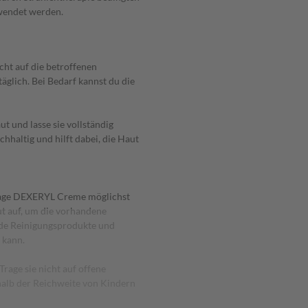
wendet werden.
ht auf die betroffenen
täglich. Bei Bedarf kannst du die
t und lasse sie vollständig
hhaltig und hilft dabei, die Haut
 Trage DEXERYL Creme möglichst
t auf, um die vorhandene
nde Reinigungsprodukte und
 kann.
rage sie nicht auf offene
alb der Reichweite von Kindern