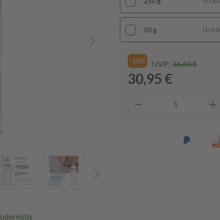
250 g
(43,80 
50 g
(119,00
-15%
UVP:
36,60 €
30,95 €
odermitis