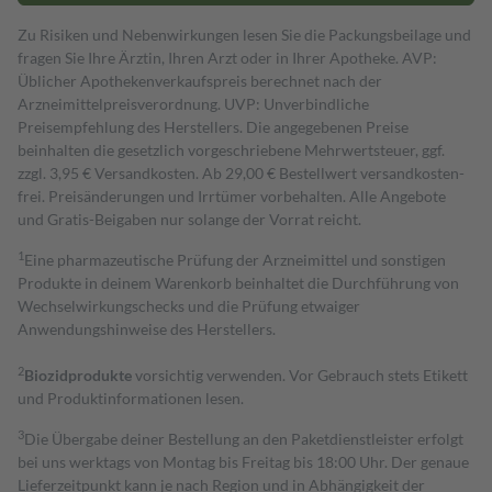
Zu Risiken und Nebenwirkungen lesen Sie die Packungsbeilage und
fragen Sie Ihre Ärztin, Ihren Arzt oder in Ihrer Apotheke. AVP:
Üblicher Apothekenverkaufspreis berechnet nach der
Arzneimittelpreisverordnung. UVP: Unverbindliche
Preisempfehlung des Herstellers. Die angegebenen Preise
beinhalten die gesetzlich vorgeschriebene Mehrwertsteuer, ggf.
zzgl. 3,95 € Versandkosten. Ab 29,00 € Bestell­wert versand­kosten­
frei. Preisänderungen und Irrtümer vorbehalten. Alle Angebote
und Gratis-Beigaben nur solange der Vorrat reicht.
1
Eine pharmazeutische Prüfung der Arzneimittel und sonstigen
Produkte in deinem Warenkorb beinhaltet die Durchführung von
Wechselwirkungschecks und die Prüfung etwaiger
Anwendungshinweise des Herstellers.
2
Biozidprodukte
vorsichtig verwenden. Vor Gebrauch stets Etikett
und Produktinformationen lesen.
3
Die Übergabe deiner Bestellung an den Paketdienstleister erfolgt
bei uns werktags von Montag bis Freitag bis 18:00 Uhr. Der genaue
Lieferzeitpunkt kann je nach Region und in Abhängigkeit der