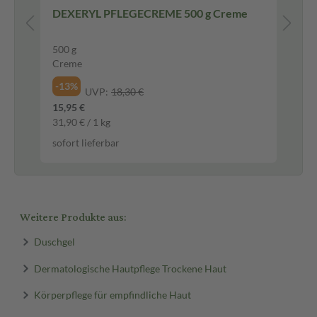
DEXERYL PFLEGECREME 500 g Creme
IBU
Fi
500 g
50 
Creme
Fil
-13%
-3
UVP:
18,30 €
15,95 €
9,4
31,90 € / 1 kg
0,1
sofort lieferbar
sof
Weitere Produkte aus:
Duschgel
Dermatologische Hautpflege Trockene Haut
Körperpflege für empfindliche Haut