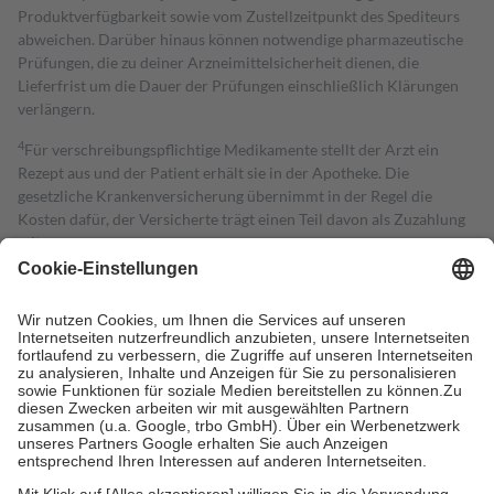
Produktverfügbarkeit sowie vom Zustellzeitpunkt des Spediteurs
abweichen. Darüber hinaus können notwendige pharmazeutische
Prüfungen, die zu deiner Arzneimittelsicherheit dienen, die
Lieferfrist um die Dauer der Prüfungen einschließlich Klärungen
verlängern.
4
Für verschreibungspflichtige Medikamente stellt der Arzt ein
Rezept aus und der Patient erhält sie in der Apotheke. Die
gesetzliche Krankenversicherung übernimmt in der Regel die
Kosten dafür, der Versicherte trägt einen Teil davon als Zuzahlung
mit.
Grundsätzlich leisten Mitglieder Zuzahlungen in Höhe von zehn
Prozent des Abgabepreises,
mindestens
jedoch
fünf Euro
und
höchstens zehn Euro.
Es sind jedoch nie mehr als die tatsächlichen
Kosten der Leistung zu entrichten.
Diese Regeln gelten grundsätzlich auch für Online-Apotheken.
Bei Heilmitteln und häuslicher Krankenpflege beträgt die
Zuzahlung zehn Prozent der Kosten sowie zehn Euro je
Verordnung.
Um das Engagement der Versicherten für ihre eigene Gesundheit zu
stärken und die besondere Stellung der Familie zu unterstützen,