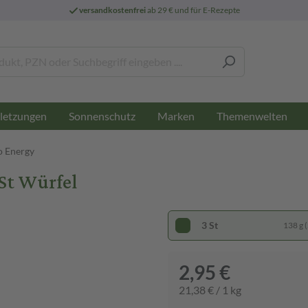
versandkostenfrei
ab 29 € und für E-Rezepte
letzungen
Sonnenschutz
Marken
Themenwelten
o Energy
St Würfel
3 St
138 g (
2,95 €
21,38 € / 1 kg