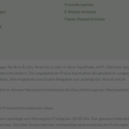
Freunde werben
gen
E-Rezept einlösen
Papier Rezept einlösen
g
gen Sie Ihre Ärztin, Ihren Arzt oder in Ihrer Apotheke. AVP: Üblicher A
s Herstellers. Die angegebenen Preise beinhalten die gesetzlich vorgesc
alten. Alle Angebote und Gratis-Beigaben nur solange der Vorrat reicht.
dukte in deinem Warenkorb beinhaltet die Durchführung von Wechselwir
nd Produktinformationen lesen.
 uns werktags von Montag bis Freitag bis 18:00 Uhr. Der genaue Lieferze
ichen. Darüber hinaus können notwendige pharmazeutische Prüfungen, die