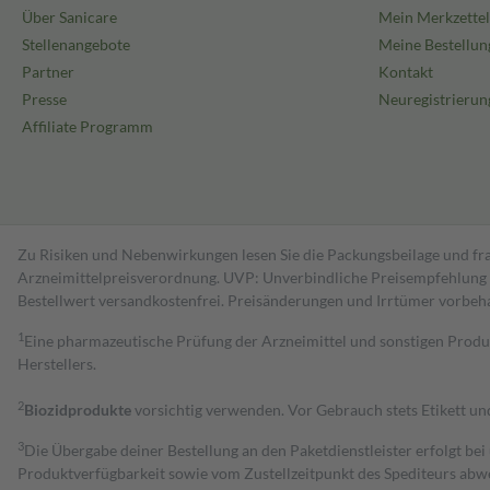
Über Sanicare
Mein Merkzettel
Stellenangebote
Meine Bestellun
Partner
Kontakt
Presse
Neuregistrierun
Affiliate Programm
Zu Risiken und Nebenwirkungen lesen Sie die Packungsbeilage und fra
Arzneimittelpreisverordnung. UVP: Unverbindliche Preisempfehlung de
Bestell­wert versand­kosten­frei. Preisänderungen und Irrtümer vorbeh
1
Eine pharmazeutische Prüfung der Arzneimittel und sonstigen Pro
Herstellers.
2
Biozidprodukte
vorsichtig verwenden. Vor Gebrauch stets Etikett u
3
Die Übergabe deiner Bestellung an den Paketdienstleister erfolgt bei
Produktverfügbarkeit sowie vom Zustellzeitpunkt des Spediteurs abwe