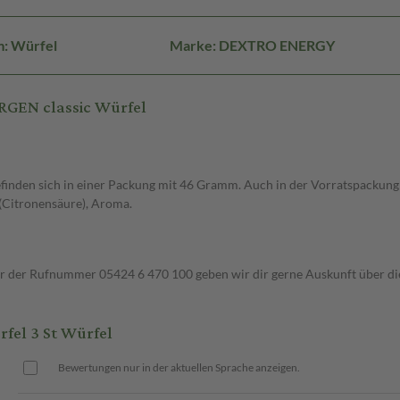
m: Würfel
Marke: DEXTRO ENERGY
RGEN classic Würfel
finden sich in einer Packung mit 46 Gramm. Auch in der Vorrats­packung 
 (Citronensäure), Aroma.
ter der Rufnummer 05424 6 470 100 geben wir dir gerne Auskunft über di
el 3 St Würfel
Bewertungen nur in der aktuellen Sprache anzeigen.