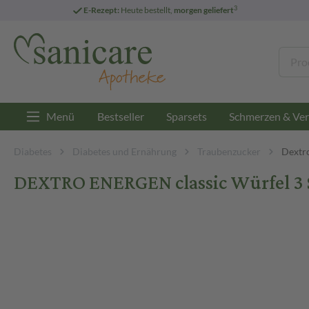
3
E-Rezept:
Heute bestellt,
morgen geliefert
Menü
Bestseller
Sparsets
Schmerzen & Ver
Diabetes
Diabetes und Ernährung
Traubenzucker
Dextr
DEXTRO ENERGEN classic Würfel 3 