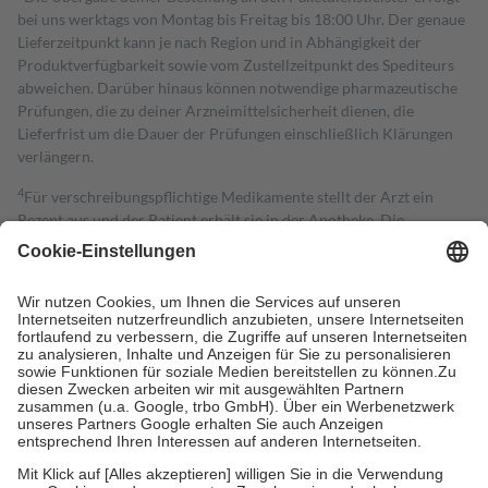
bei uns werktags von Montag bis Freitag bis 18:00 Uhr. Der genaue
Lieferzeitpunkt kann je nach Region und in Abhängigkeit der
Produktverfügbarkeit sowie vom Zustellzeitpunkt des Spediteurs
abweichen. Darüber hinaus können notwendige pharmazeutische
Prüfungen, die zu deiner Arzneimittelsicherheit dienen, die
Lieferfrist um die Dauer der Prüfungen einschließlich Klärungen
verlängern.
4
Für verschreibungspflichtige Medikamente stellt der Arzt ein
Rezept aus und der Patient erhält sie in der Apotheke. Die
gesetzliche Krankenversicherung übernimmt in der Regel die
Kosten dafür, der Versicherte trägt einen Teil davon als Zuzahlung
mit.
Grundsätzlich leisten Mitglieder Zuzahlungen in Höhe von zehn
Prozent des Abgabepreises,
mindestens
jedoch
fünf Euro
und
höchstens zehn Euro.
Es sind jedoch nie mehr als die tatsächlichen
Kosten der Leistung zu entrichten.
Diese Regeln gelten grundsätzlich auch für Online-Apotheken.
Bei Heilmitteln und häuslicher Krankenpflege beträgt die
Zuzahlung zehn Prozent der Kosten sowie zehn Euro je
Verordnung.