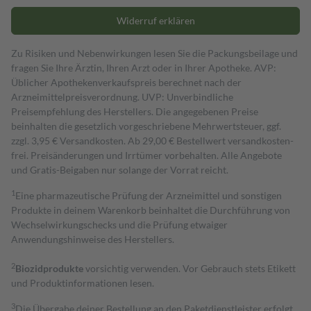
Widerruf erklären
Zu Risiken und Nebenwirkungen lesen Sie die Packungsbeilage und
fragen Sie Ihre Ärztin, Ihren Arzt oder in Ihrer Apotheke. AVP:
Üblicher Apothekenverkaufspreis berechnet nach der
Arzneimittelpreisverordnung. UVP: Unverbindliche
Preisempfehlung des Herstellers. Die angegebenen Preise
beinhalten die gesetzlich vorgeschriebene Mehrwertsteuer, ggf.
zzgl. 3,95 € Versandkosten. Ab 29,00 € Bestell­wert versand­kosten­
frei. Preisänderungen und Irrtümer vorbehalten. Alle Angebote
und Gratis-Beigaben nur solange der Vorrat reicht.
1
Eine pharmazeutische Prüfung der Arzneimittel und sonstigen
Produkte in deinem Warenkorb beinhaltet die Durchführung von
Wechselwirkungschecks und die Prüfung etwaiger
Anwendungshinweise des Herstellers.
2
Biozidprodukte
vorsichtig verwenden. Vor Gebrauch stets Etikett
und Produktinformationen lesen.
3
Die Übergabe deiner Bestellung an den Paketdienstleister erfolgt