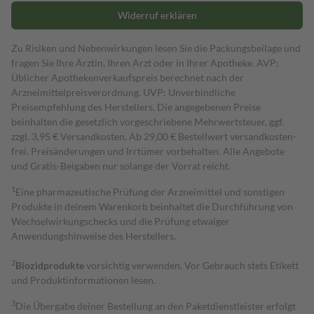
Widerruf erklären
Zu Risiken und Nebenwirkungen lesen Sie die Packungsbeilage und
fragen Sie Ihre Ärztin, Ihren Arzt oder in Ihrer Apotheke. AVP:
Üblicher Apothekenverkaufspreis berechnet nach der
Arzneimittelpreisverordnung. UVP: Unverbindliche
Preisempfehlung des Herstellers. Die angegebenen Preise
beinhalten die gesetzlich vorgeschriebene Mehrwertsteuer, ggf.
zzgl. 3,95 € Versandkosten. Ab 29,00 € Bestell­wert versand­kosten­
frei. Preisänderungen und Irrtümer vorbehalten. Alle Angebote
und Gratis-Beigaben nur solange der Vorrat reicht.
1
Eine pharmazeutische Prüfung der Arzneimittel und sonstigen
Produkte in deinem Warenkorb beinhaltet die Durchführung von
Wechselwirkungschecks und die Prüfung etwaiger
Anwendungshinweise des Herstellers.
2
Biozidprodukte
vorsichtig verwenden. Vor Gebrauch stets Etikett
und Produktinformationen lesen.
3
Die Übergabe deiner Bestellung an den Paketdienstleister erfolgt