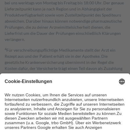
bei uns werktags von Montag bis Freitag bis 18:00 Uhr. Der genaue
Lieferzeitpunkt kann je nach Region und in Abhängigkeit der
Produktverfügbarkeit sowie vom Zustellzeitpunkt des Spediteurs
abweichen. Darüber hinaus können notwendige pharmazeutische
Prüfungen, die zu deiner Arzneimittelsicherheit dienen, die
Lieferfrist um die Dauer der Prüfungen einschließlich Klärungen
verlängern.
4
Für verschreibungspflichtige Medikamente stellt der Arzt ein
Rezept aus und der Patient erhält sie in der Apotheke. Die
gesetzliche Krankenversicherung übernimmt in der Regel die
Kosten dafür, der Versicherte trägt einen Teil davon als Zuzahlung
mit.
Grundsätzlich leisten Mitglieder Zuzahlungen in Höhe von zehn
Prozent des Abgabepreises,
mindestens
jedoch
fünf Euro
und
höchstens zehn Euro.
Es sind jedoch nie mehr als die tatsächlichen
Kosten der Leistung zu entrichten.
Diese Regeln gelten grundsätzlich auch für Online-Apotheken.
Bei Heilmitteln und häuslicher Krankenpflege beträgt die
Zuzahlung zehn Prozent der Kosten sowie zehn Euro je
Verordnung.
Um das Engagement der Versicherten für ihre eigene Gesundheit zu