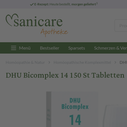
3
E-Rezept:
Heute bestellt,
morgen geliefert
Menü
Bestseller
Sparsets
Schmerzen & Ver
Homöopathie & Natur
Homöopathische Komplexmittel
DHU
DHU Bicomplex 14 150 St Tabletten