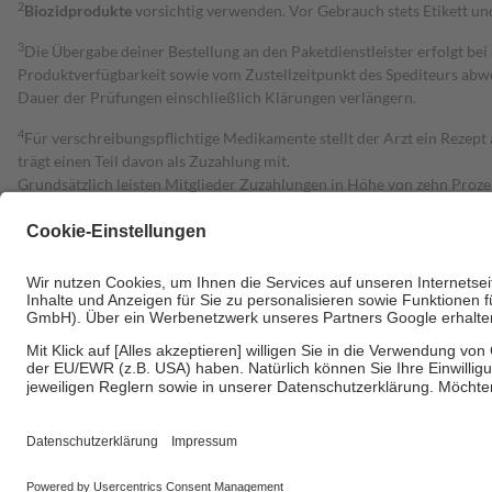
2
Biozidprodukte
vorsichtig verwenden. Vor Gebrauch stets Etikett u
3
Die Übergabe deiner Bestellung an den Paketdienstleister erfolgt bei
Produktverfügbarkeit sowie vom Zustellzeitpunkt des Spediteurs abwe
Dauer der Prüfungen einschließlich Klärungen verlängern.
4
Für verschreibungspflichtige Medikamente stellt der Arzt ein Rezept 
trägt einen Teil davon als Zuzahlung mit.
Grundsätzlich leisten Mitglieder Zuzahlungen in Höhe von zehn Proz
zu entrichten.
Diese Regeln gelten grundsätzlich auch für Online-Apotheken.
Bei Heilmitteln und häuslicher Krankenpflege beträgt die Zuzahlung 
Um das Engagement der Versicherten für ihre eigene Gesundheit zu stä
• Kindern und Jugendlichen bis zum vollendeten 18. Lebensjahr mit
• Untersuchungen zur Vorsorge und Früherkennung, die von der GKV
• empfohlenen Schutzimpfungen
• Harn- und Blutteststreifen
Wir nutzen Trusted Shops als unabhängigen Dienstleister für die Ein
Informationen findest du hier: https://help.etrusted.com/hc/de/arti
Einige Bilder und Inhalte wurden unter Zuhilfenahme künstlicher Intell