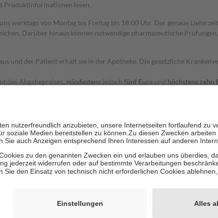
nd Produktinformationen lesen.
 uns werktags von Montag bis Freitag bis 18:00 Uhr. Der genaue Lieferze
ichen. Darüber hinaus können notwendige pharmazeutische Prüfungen, die
aus und der Patient erhält sie in der Apotheke. Die gesetzliche Krankenv
ent des Abgabepreises,
mindestens
jedoch
fünf Euro
und
höchstens zehn 
zehn Prozent der Kosten sowie zehn Euro je Verordnung.
rken und die besondere Stellung der Familie zu unterstützen, fallen
kein
 Ausnahme der Fahrkosten
 getragen werden
holung von Bewertungen. Trusted Shops hat Maßnahmen getroffen, um sic
cles/4419944605341
igenz erstellt.