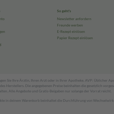
e
So geht's
nto
Newsletter anfordern
Freunde werben
gen
E-Rezept einlösen
Papier Rezept einlösen
g
gen Sie Ihre Ärztin, Ihren Arzt oder in Ihrer Apotheke. AVP: Üblicher A
s Herstellers. Die angegebenen Preise beinhalten die gesetzlich vorgesc
alten. Alle Angebote und Gratis-Beigaben nur solange der Vorrat reicht.
dukte in deinem Warenkorb beinhaltet die Durchführung von Wechselwir