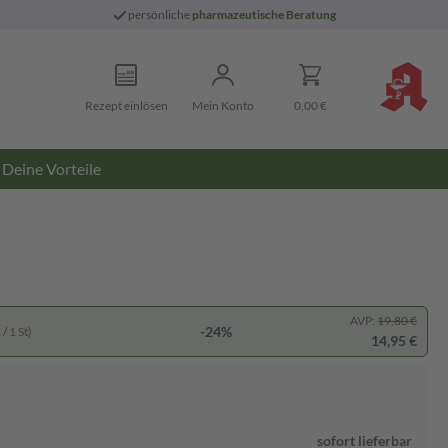
persönliche
pharmazeutische Beratung
Rezept einlösen
Mein Konto
0,00 €
Deine Vorteile
AVP:
19,80 €
-24%
/ 1 St)
14,95 €
sofort lieferbar