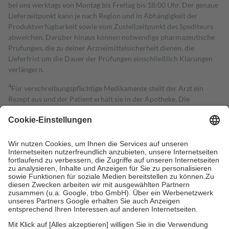
bei uns werktags von Montag bis Freitag bis 18:00 Uhr. Der genaue
Lieferzeitpunkt kann je nach Region und in Abhängigkeit der
Produktverfügbarkeit sowie vom Zustellzeitpunkt des Spediteurs
abweichen. Darüber hinaus können notwendige pharmazeutische
Prüfungen, die zu deiner Arzneimittelsicherheit dienen, die
Lieferfrist um die Dauer der Prüfungen einschließlich Klärungen
verlängern.
4
Für verschreibungspflichtige Medikamente stellt der Arzt ein
Rezept aus und der Patient erhält sie in der Apotheke. Die
gesetzliche Krankenversicherung übernimmt in der Regel die
Kosten dafür, der Versicherte trägt einen Teil davon als Zuzahlung
mit.
Grundsätzlich leisten Mitglieder Zuzahlungen in Höhe von zehn
Prozent des Abgabepreises,
mindestens
jedoch
fünf Euro
und
höchstens zehn Euro.
Es sind jedoch nie mehr als die tatsächlichen
Kosten der Leistung zu entrichten.
Diese Regeln gelten grundsätzlich auch für Online-Apotheken.
Bei Heilmitteln und häuslicher Krankenpflege beträgt die
Zuzahlung zehn Prozent der Kosten sowie zehn Euro je
Verordnung.
Um das Engagement der Versicherten für ihre eigene Gesundheit zu