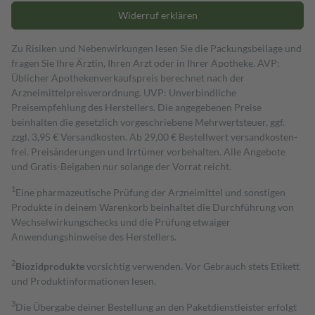
Widerruf erklären
Zu Risiken und Nebenwirkungen lesen Sie die Packungsbeilage und
fragen Sie Ihre Ärztin, Ihren Arzt oder in Ihrer Apotheke. AVP:
Üblicher Apothekenverkaufspreis berechnet nach der
Arzneimittelpreisverordnung. UVP: Unverbindliche
Preisempfehlung des Herstellers. Die angegebenen Preise
beinhalten die gesetzlich vorgeschriebene Mehrwertsteuer, ggf.
zzgl. 3,95 € Versandkosten. Ab 29,00 € Bestell­wert versand­kosten­
frei. Preisänderungen und Irrtümer vorbehalten. Alle Angebote
und Gratis-Beigaben nur solange der Vorrat reicht.
1
Eine pharmazeutische Prüfung der Arzneimittel und sonstigen
Produkte in deinem Warenkorb beinhaltet die Durchführung von
Wechselwirkungschecks und die Prüfung etwaiger
Anwendungshinweise des Herstellers.
2
Biozidprodukte
vorsichtig verwenden. Vor Gebrauch stets Etikett
und Produktinformationen lesen.
3
Die Übergabe deiner Bestellung an den Paketdienstleister erfolgt