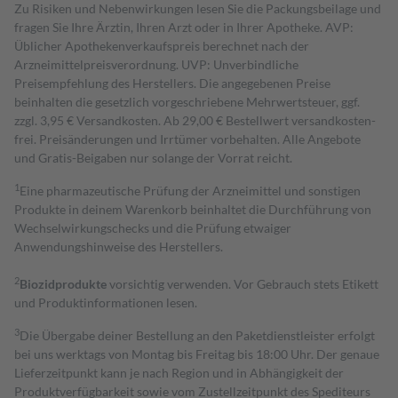
Zu Risiken und Nebenwirkungen lesen Sie die Packungsbeilage und
fragen Sie Ihre Ärztin, Ihren Arzt oder in Ihrer Apotheke. AVP:
Üblicher Apothekenverkaufspreis berechnet nach der
Arzneimittelpreisverordnung. UVP: Unverbindliche
Preisempfehlung des Herstellers. Die angegebenen Preise
beinhalten die gesetzlich vorgeschriebene Mehrwertsteuer, ggf.
zzgl. 3,95 € Versandkosten. Ab 29,00 € Bestell­wert versand­kosten­
frei. Preisänderungen und Irrtümer vorbehalten. Alle Angebote
und Gratis-Beigaben nur solange der Vorrat reicht.
1
Eine pharmazeutische Prüfung der Arzneimittel und sonstigen
Produkte in deinem Warenkorb beinhaltet die Durchführung von
Wechselwirkungschecks und die Prüfung etwaiger
Anwendungshinweise des Herstellers.
2
Biozidprodukte
vorsichtig verwenden. Vor Gebrauch stets Etikett
und Produktinformationen lesen.
3
Die Übergabe deiner Bestellung an den Paketdienstleister erfolgt
bei uns werktags von Montag bis Freitag bis 18:00 Uhr. Der genaue
Lieferzeitpunkt kann je nach Region und in Abhängigkeit der
Produktverfügbarkeit sowie vom Zustellzeitpunkt des Spediteurs