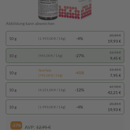
Abbildung kann abweichen
20,85 €
10 g
-4%
(1.993,00 € / 1 kg)
19,93 €
12,95 €
10 g
-27%
(945,00 € / 1 kg)
9,45 €
13,45 €
Spartipp
10 g
-41%
7,95 €
(795,00 € / 1 kg)
47,90 €
10 g
-12%
(4.221,00 € / 1 kg)
42,21 €
20,85 €
10 g
-4%
(1.993,00 € / 1 kg)
19,93 €
-27%
AVP:
12,95 €