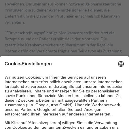
abweichen. Darüber hinaus können notwendige pharmazeutische
Prüfungen, die zu deiner Arzneimittelsicherheit dienen, die
Lieferfrist um die Dauer der Prüfungen einschließlich Klärungen
verlängern.
4
Für verschreibungspflichtige Medikamente stellt der Arzt ein
Rezept aus und der Patient erhält sie in der Apotheke. Die
gesetzliche Krankenversicherung übernimmt in der Regel die
Kosten dafür, der Versicherte trägt einen Teil davon als Zuzahlung
mit.
Grundsätzlich leisten Mitglieder Zuzahlungen in Höhe von zehn
Prozent des Abgabepreises,
mindestens
jedoch
fünf Euro
und
höchstens zehn Euro.
Es sind jedoch nie mehr als die tatsächlichen
Kosten der Leistung zu entrichten.
Diese Regeln gelten grundsätzlich auch für Online-Apotheken.
Bei Heilmitteln und häuslicher Krankenpflege beträgt die
Zuzahlung zehn Prozent der Kosten sowie zehn Euro je
Verordnung.
Um das Engagement der Versicherten für ihre eigene Gesundheit zu
stärken und die besondere Stellung der Familie zu unterstützen,
fallen
keine Zuzahlungen
an bei: