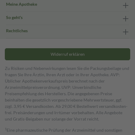
Meine Apotheke
So geht's
Rechtliches
Widerruf erklären
Zu Risiken und Nebenwirkungen lesen Sie die Packungsbeilage und
fragen Sie Ihre Ärztin, Ihren Arzt oder in Ihrer Apotheke. AVP:
Üblicher Apothekenverkaufspreis berechnet nach der
Arzneimittelpreisverordnung. UVP: Unverbindliche
Preisempfehlung des Herstellers. Die angegebenen Preise
beinhalten die gesetzlich vorgeschriebene Mehrwertsteuer, ggf.
zzgl. 3,95 € Versandkosten. Ab 29,00 € Bestell­wert versand­kosten­
frei. Preisänderungen und Irrtümer vorbehalten. Alle Angebote
und Gratis-Beigaben nur solange der Vorrat reicht.
1
Eine pharmazeutische Prüfung der Arzneimittel und sonstigen