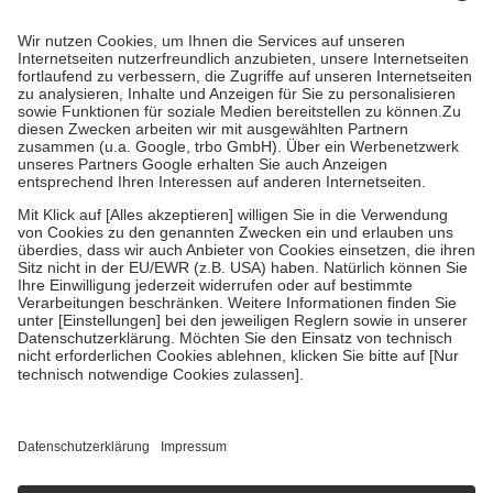
Prozent des Abgabepreises,
mindestens
jedoch
fünf Euro
und
höchstens zehn Euro.
Es sind jedoch nie mehr als die tatsächlichen
Kosten der Leistung zu entrichten.
Diese Regeln gelten grundsätzlich auch für Online-Apotheken.
Bei Heilmitteln und häuslicher Krankenpflege beträgt die
Zuzahlung zehn Prozent der Kosten sowie zehn Euro je
Verordnung.
Um das Engagement der Versicherten für ihre eigene Gesundheit zu
stärken und die besondere Stellung der Familie zu unterstützen,
fallen
keine Zuzahlungen
an bei:
• Kindern und Jugendlichen bis zum vollendeten 18. Lebensjahr
mit Ausnahme der Fahrkosten
• Untersuchungen zur Vorsorge und Früherkennung, die von der
GKV getragen werden
• empfohlenen Schutzimpfungen
• Harn- und Blutteststreifen
Wir nutzen Trusted Shops als unabhängigen Dienstleister für die
Einholung von Bewertungen. Trusted Shops hat Maßnahmen
getroffen, um sicherzustellen, dass es sich um echte Bewertungen
handelt. Mehr Informationen findest du hier:
https://help.etrusted.com/hc/de/articles/4419944605341