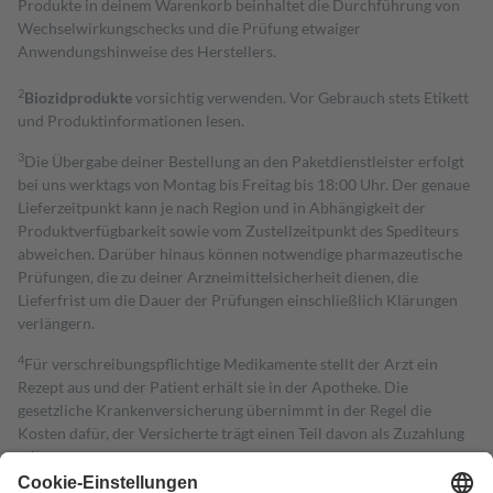
Produkte in deinem Warenkorb beinhaltet die Durchführung von
Wechselwirkungschecks und die Prüfung etwaiger
Anwendungshinweise des Herstellers.
2
Biozidprodukte
vorsichtig verwenden. Vor Gebrauch stets Etikett
und Produktinformationen lesen.
3
Die Übergabe deiner Bestellung an den Paketdienstleister erfolgt
bei uns werktags von Montag bis Freitag bis 18:00 Uhr. Der genaue
Lieferzeitpunkt kann je nach Region und in Abhängigkeit der
Produktverfügbarkeit sowie vom Zustellzeitpunkt des Spediteurs
abweichen. Darüber hinaus können notwendige pharmazeutische
Prüfungen, die zu deiner Arzneimittelsicherheit dienen, die
Lieferfrist um die Dauer der Prüfungen einschließlich Klärungen
verlängern.
4
Für verschreibungspflichtige Medikamente stellt der Arzt ein
Rezept aus und der Patient erhält sie in der Apotheke. Die
gesetzliche Krankenversicherung übernimmt in der Regel die
Kosten dafür, der Versicherte trägt einen Teil davon als Zuzahlung
mit.
Grundsätzlich leisten Mitglieder Zuzahlungen in Höhe von zehn