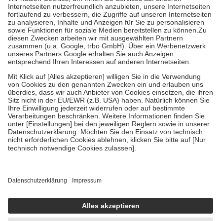
Kosten der Leistung zu entrichten.
Diese Regeln gelten grundsätzlich auch für Online-Apotheken.
Bei Heilmitteln und häuslicher Krankenpflege beträgt die
Zuzahlung zehn Prozent der Kosten sowie zehn Euro je
Verordnung.
Um das Engagement der Versicherten für ihre eigene Gesundheit zu
stärken und die besondere Stellung der Familie zu unterstützen,
fallen
keine Zuzahlungen
an bei:
• Kindern und Jugendlichen bis zum vollendeten 18. Lebensjahr
mit Ausnahme der Fahrkosten
• Untersuchungen zur Vorsorge und Früherkennung, die von der
GKV getragen werden
• empfohlenen Schutzimpfungen
• Harn- und Blutteststreifen
Wir nutzen Trusted Shops als unabhängigen Dienstleister für die
Einholung von Bewertungen. Trusted Shops hat Maßnahmen
getroffen, um sicherzustellen, dass es sich um echte Bewertungen
handelt. Mehr Informationen findest du hier:
https://help.etrusted.com/hc/de/articles/4419944605341
Einige Bilder und Inhalte wurden unter Zuhilfenahme künstlicher