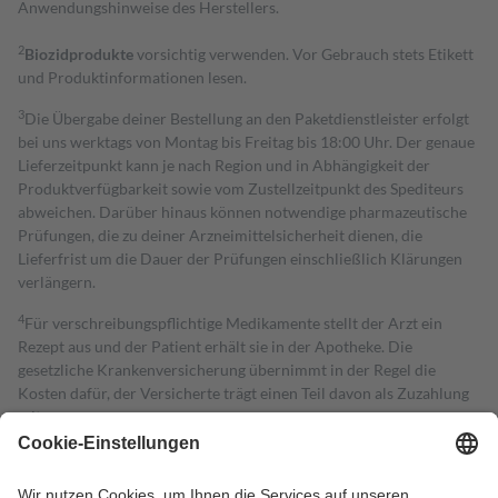
Anwendungshinweise des Herstellers.
2
Biozidprodukte
vorsichtig verwenden. Vor Gebrauch stets Etikett
und Produktinformationen lesen.
3
Die Übergabe deiner Bestellung an den Paketdienstleister erfolgt
bei uns werktags von Montag bis Freitag bis 18:00 Uhr. Der genaue
Lieferzeitpunkt kann je nach Region und in Abhängigkeit der
Produktverfügbarkeit sowie vom Zustellzeitpunkt des Spediteurs
abweichen. Darüber hinaus können notwendige pharmazeutische
Prüfungen, die zu deiner Arzneimittelsicherheit dienen, die
Lieferfrist um die Dauer der Prüfungen einschließlich Klärungen
verlängern.
4
Für verschreibungspflichtige Medikamente stellt der Arzt ein
Rezept aus und der Patient erhält sie in der Apotheke. Die
gesetzliche Krankenversicherung übernimmt in der Regel die
Kosten dafür, der Versicherte trägt einen Teil davon als Zuzahlung
mit.
Grundsätzlich leisten Mitglieder Zuzahlungen in Höhe von zehn
Prozent des Abgabepreises,
mindestens
jedoch
fünf Euro
und
höchstens zehn Euro.
Es sind jedoch nie mehr als die tatsächlichen