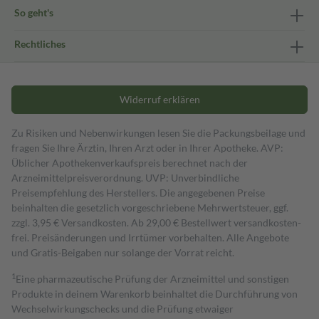
So geht's
Rechtliches
Widerruf erklären
Zu Risiken und Nebenwirkungen lesen Sie die Packungsbeilage und
fragen Sie Ihre Ärztin, Ihren Arzt oder in Ihrer Apotheke. AVP:
Üblicher Apothekenverkaufspreis berechnet nach der
Arzneimittelpreisverordnung. UVP: Unverbindliche
Preisempfehlung des Herstellers. Die angegebenen Preise
beinhalten die gesetzlich vorgeschriebene Mehrwertsteuer, ggf.
zzgl. 3,95 € Versandkosten. Ab 29,00 € Bestell­wert versand­kosten­
frei. Preisänderungen und Irrtümer vorbehalten. Alle Angebote
und Gratis-Beigaben nur solange der Vorrat reicht.
1
Eine pharmazeutische Prüfung der Arzneimittel und sonstigen
Produkte in deinem Warenkorb beinhaltet die Durchführung von
Wechselwirkungschecks und die Prüfung etwaiger