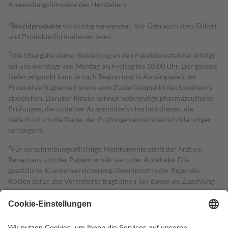
Anwendungshinweise des Herstellers.
2
Biozidprodukte
vorsichtig verwenden. Vor Gebrauch stets Etikett
und Produktinformationen lesen.
3
Die Übergabe deiner Bestellung an den Paketdienstleister erfolgt
bei uns werktags von Montag bis Freitag bis 18:00 Uhr. Der genaue
Lieferzeitpunkt kann je nach Region und in Abhängigkeit der
Produktverfügbarkeit sowie vom Zustellzeitpunkt des Spediteurs
abweichen. Darüber hinaus können notwendige pharmazeutische
Prüfungen, die zu deiner Arzneimittelsicherheit dienen, die
Lieferfrist um die Dauer der Prüfungen einschließlich Klärungen
verlängern.
4
Für verschreibungspflichtige Medikamente stellt der Arzt ein
Rezept aus und der Patient erhält sie in der Apotheke. Die
gesetzliche Krankenversicherung übernimmt in der Regel die
Kosten dafür, der Versicherte trägt einen Teil davon als Zuzahlung
mit.
Grundsätzlich leisten Mitglieder Zuzahlungen in Höhe von zehn
Prozent des Abgabepreises,
mindestens
jedoch
fünf Euro
und
höchstens zehn Euro.
Es sind jedoch nie mehr als die tatsächlichen