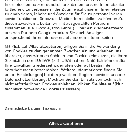
Kosten der Leistung zu entrichten.
Diese Regeln gelten grundsätzlich auch für Online-Apotheken.
Bei Heilmitteln und häuslicher Krankenpflege beträgt die
Zuzahlung zehn Prozent der Kosten sowie zehn Euro je
Verordnung.
Um das Engagement der Versicherten für ihre eigene Gesundheit zu
stärken und die besondere Stellung der Familie zu unterstützen,
fallen
keine Zuzahlungen
an bei:
• Kindern und Jugendlichen bis zum vollendeten 18. Lebensjahr
mit Ausnahme der Fahrkosten
• Untersuchungen zur Vorsorge und Früherkennung, die von der
GKV getragen werden
• empfohlenen Schutzimpfungen
• Harn- und Blutteststreifen
Wir nutzen Trusted Shops als unabhängigen Dienstleister für die
Einholung von Bewertungen. Trusted Shops hat Maßnahmen
getroffen, um sicherzustellen, dass es sich um echte Bewertungen
handelt. Mehr Informationen findest du hier:
https://help.etrusted.com/hc/de/articles/4419944605341
Einige Bilder und Inhalte wurden unter Zuhilfenahme künstlicher