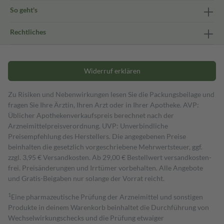
So geht's
Rechtliches
Widerruf erklären
Zu Risiken und Nebenwirkungen lesen Sie die Packungsbeilage und
fragen Sie Ihre Ärztin, Ihren Arzt oder in Ihrer Apotheke. AVP:
Üblicher Apothekenverkaufspreis berechnet nach der
Arzneimittelpreisverordnung. UVP: Unverbindliche
Preisempfehlung des Herstellers. Die angegebenen Preise
beinhalten die gesetzlich vorgeschriebene Mehrwertsteuer, ggf.
zzgl. 3,95 € Versandkosten. Ab 29,00 € Bestell­wert versand­kosten­
frei. Preisänderungen und Irrtümer vorbehalten. Alle Angebote
und Gratis-Beigaben nur solange der Vorrat reicht.
1
Eine pharmazeutische Prüfung der Arzneimittel und sonstigen
Produkte in deinem Warenkorb beinhaltet die Durchführung von
Wechselwirkungschecks und die Prüfung etwaiger