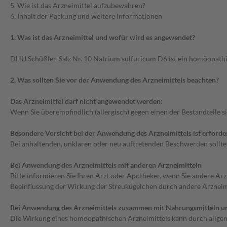
5. Wie ist das Arzneimittel aufzubewahren?
6. Inhalt der Packung und weitere Informationen
1. Was ist das Arzneimittel und wofür wird es angewendet?
DHU Schüßler-Salz Nr. 10 Natrium sulfuricum D6 ist ein homöopathis
2. Was sollten Sie vor der Anwendung des Arzneimittels beachten?
Das Arzneimittel darf nicht angewendet werden:
Wenn Sie überempfindlich (allergisch) gegen einen der Bestandteile s
Besondere Vorsicht bei der Anwendung des Arzneimittels ist erforder
Bei anhaltenden, unklaren oder neu auftretenden Beschwerden sollten
Bei Anwendung des Arzneimittels mit anderen Arzneimitteln
Bitte informieren Sie Ihren Arzt oder Apotheker, wenn Sie andere Ar
Beeinflussung der Wirkung der Streukügelchen durch andere Arzneimit
Bei Anwendung des Arzneimittels zusammen mit Nahrungsmitteln u
Die Wirkung eines homöopathischen Arzneimittels kann durch allgem