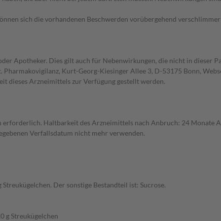
önnen sich die vorhandenen Beschwerden vorübergehend verschlimmern (E
der Apotheker. Dies gilt auch für Nebenwirkungen, die nicht in dieser
bt. Pharmakovigilanz, Kurt-Georg-Kiesinger Allee 3, D-53175 Bonn, Web
it dieses Arzneimittels zur Verfügung gestellt werden.
 erforderlich. Haltbarkeit des Arzneimittels nach Anbruch: 24 Monate A
gegebenen Verfallsdatum nicht mehr verwenden.
g Streukügelchen. Der sonstige Bestandteil ist: Sucrose.
0 g Streukügelchen