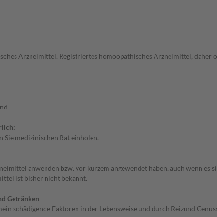
ches Arzneimittel. Registriertes homöopathisches Arzneimittel, daher o
ind.
lich:
 Sie medizinischen Rat einholen.
zneimittel anwenden bzw. vor kurzem angewendet haben, auch wenn es sic
tel ist bisher nicht bekannt.
nd Getränken
ein schädigende Faktoren in der Lebensweise und durch Reizund Genussm