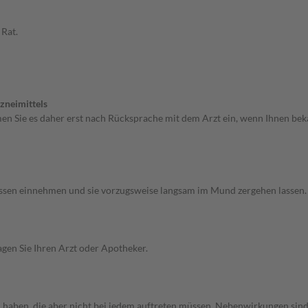
 Rat.
zneimittels
men Sie es daher erst nach Rücksprache mit dem Arzt ein, wenn Ihnen bek
m Essen einnehmen und sie vorzugsweise langsam im Mund zergehen lasse
gen Sie Ihren Arzt oder Apotheker.
 haben, die aber nicht bei jedem auftreten müssen. Nebenwirkungen sind