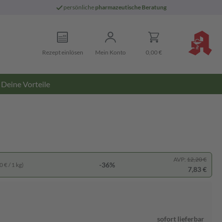
persönliche
pharmazeutische Beratung
Rezept einlösen
Mein Konto
0,00 €
Deine Vorteile
AVP:
12,20 €
-36%
 € / 1 kg)
7,83 €
sofort lieferbar