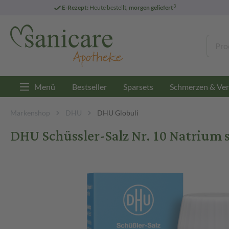
3
E-Rezept:
Heute bestellt,
morgen geliefert
Menü
Bestseller
Sparsets
Schmerzen & Ver
Markenshop
DHU
DHU Globuli
DHU Schüssler-Salz Nr. 10 Natrium s