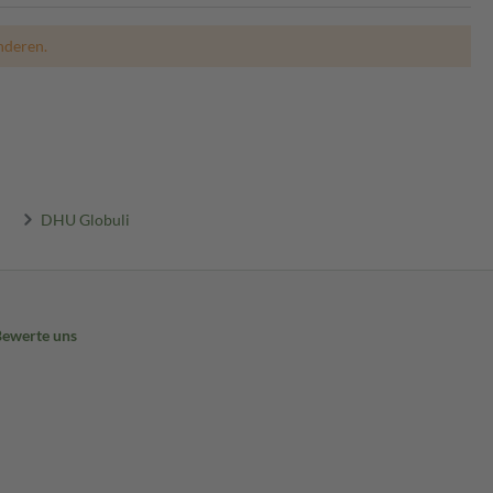
nderen.
DHU Globuli
Bewerte uns