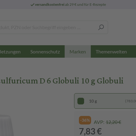
versandkostenfrei
ab 29 € und für E-Rezepte
letzungen
Sonnenschutz
Themenwelten
Marken
ulfuricum D 6 Globuli 10 g Globuli
10 g
(783,00
-36%
AVP:
12,20 €
7,83 €