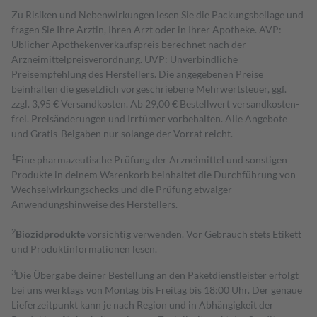
Zu Risiken und Nebenwirkungen lesen Sie die Packungsbeilage und
fragen Sie Ihre Ärztin, Ihren Arzt oder in Ihrer Apotheke. AVP:
Üblicher Apothekenverkaufspreis berechnet nach der
Arzneimittelpreisverordnung. UVP: Unverbindliche
Preisempfehlung des Herstellers. Die angegebenen Preise
beinhalten die gesetzlich vorgeschriebene Mehrwertsteuer, ggf.
zzgl. 3,95 € Versandkosten. Ab 29,00 € Bestell­wert versand­kosten­
frei. Preisänderungen und Irrtümer vorbehalten. Alle Angebote
und Gratis-Beigaben nur solange der Vorrat reicht.
1
Eine pharmazeutische Prüfung der Arzneimittel und sonstigen
Produkte in deinem Warenkorb beinhaltet die Durchführung von
Wechselwirkungschecks und die Prüfung etwaiger
Anwendungshinweise des Herstellers.
2
Biozidprodukte
vorsichtig verwenden. Vor Gebrauch stets Etikett
und Produktinformationen lesen.
3
Die Übergabe deiner Bestellung an den Paketdienstleister erfolgt
bei uns werktags von Montag bis Freitag bis 18:00 Uhr. Der genaue
Lieferzeitpunkt kann je nach Region und in Abhängigkeit der