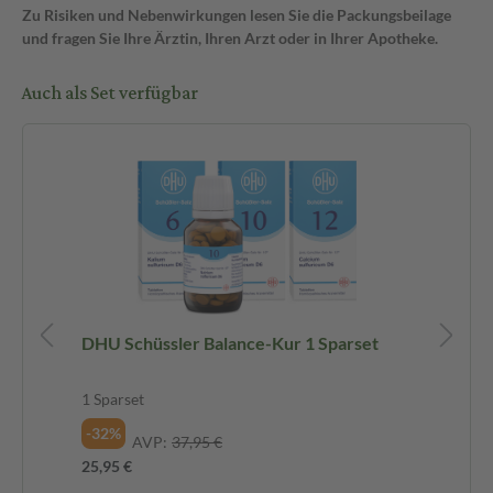
Zu Risiken und Nebenwirkungen lesen Sie die Packungsbeilage
und fragen Sie Ihre Ärztin, Ihren Arzt oder in Ihrer Apotheke.
Auch als Set verfügbar
t
DHU Schüssler Balance-Kur 1 Sparset
DH
1 Sparset
1 S
-32%
-2
AVP:
37,95 €
25,95 €
26,