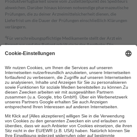
Produktverfügbarkeit sowie vom Zustellzeitpunkt des Spediteurs
abweichen. Darüber hinaus können notwendige pharmazeutische
Prüfungen, die zu deiner Arzneimittelsicherheit dienen, die
Lieferfrist um die Dauer der Prüfungen einschließlich Klärungen
verlängern.
4
Für verschreibungspflichtige Medikamente stellt der Arzt ein
Rezept aus und der Patient erhält sie in der Apotheke. Die
gesetzliche Krankenversicherung übernimmt in der Regel die
Kosten dafür, der Versicherte trägt einen Teil davon als Zuzahlung
mit.
Grundsätzlich leisten Mitglieder Zuzahlungen in Höhe von zehn
Prozent des Abgabepreises,
mindestens
jedoch
fünf Euro
und
höchstens zehn Euro.
Es sind jedoch nie mehr als die tatsächlichen
Kosten der Leistung zu entrichten.
Diese Regeln gelten grundsätzlich auch für Online-Apotheken.
Bei Heilmitteln und häuslicher Krankenpflege beträgt die
Zuzahlung zehn Prozent der Kosten sowie zehn Euro je
Verordnung.
Um das Engagement der Versicherten für ihre eigene Gesundheit zu
stärken und die besondere Stellung der Familie zu unterstützen,
fallen
keine Zuzahlungen
an bei: