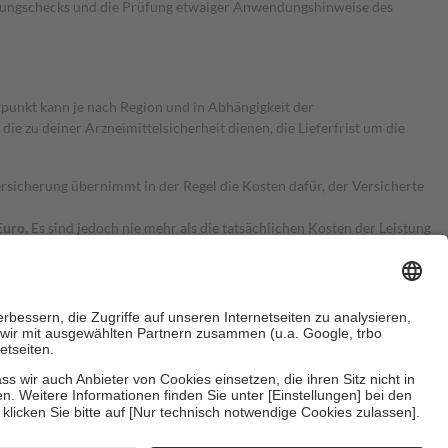
kungschecks und die Prüfung etwaiger Anwendungshinweise des
itpunkt kann je nach Region und in Abhängigkeit der
 zu deiner Arzneimittelsicherheit dienen, die Lieferfrist um die
ersicherung übernimmt in der Regel die Kosten dafür, der Versicherte
Euro.
Es sind jedoch nie mehr als die tatsächlichen Kosten der Leistung
e Zuzahlungen
an bei:
herzustellen, dass es sich um echte Bewertungen handelt. Mehr