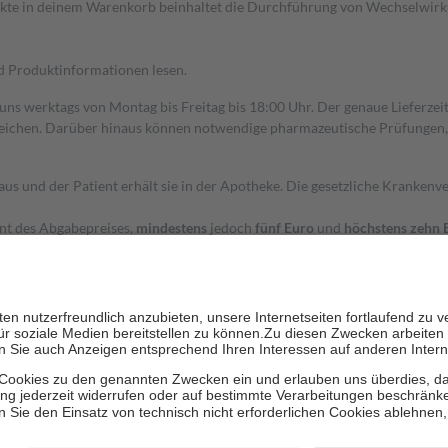
dukte in deinem Warenkorb beinhaltet die Durchführung von Wechselwir
nd Produktinformationen lesen.
 uns werktags von Montag bis Freitag bis 18:00 Uhr. Der genaue Lieferze
ichen. Darüber hinaus können notwendige pharmazeutische Prüfungen, die
aus und der Patient erhält sie in der Apotheke. Die gesetzliche Krankenv
ent des Abgabepreises,
mindestens
jedoch
fünf Euro
und
höchstens zehn 
zehn Prozent der Kosten sowie zehn Euro je Verordnung.
rken und die besondere Stellung der Familie zu unterstützen, fallen
kein
 Ausnahme der Fahrkosten
 getragen werden
holung von Bewertungen. Trusted Shops hat Maßnahmen getroffen, um sic