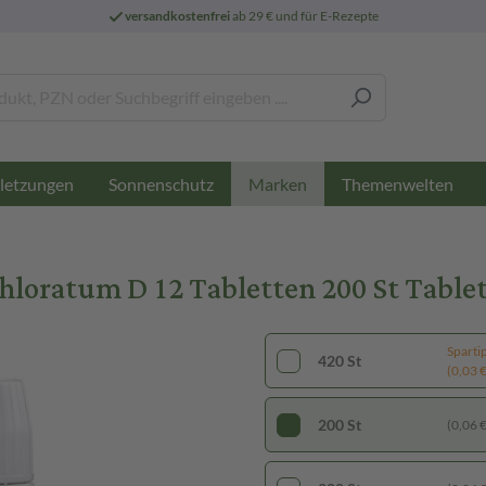
versandkostenfrei
ab 29 € und für E-Rezepte
letzungen
Sonnenschutz
Themenwelten
Marken
chloratum D 12 Tabletten 200 St Table
Sparti
420 St
(0,03 € 
200 St
(0,06 € 