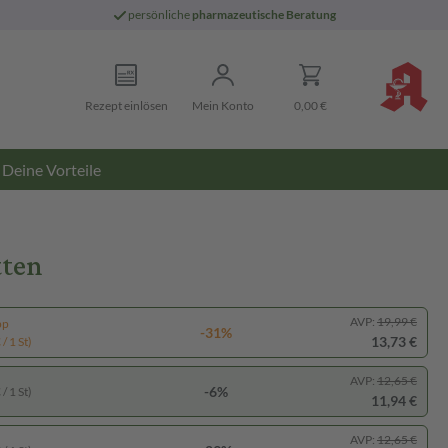
persönliche
pharmazeutische Beratung
Rezept einlösen
Mein Konto
0,00 €
Deine Vorteile
tten
AVP:
19,99 €
pp
-31%
13,73 €
/ 1 St)
AVP:
12,65 €
-6%
/ 1 St)
11,94 €
AVP:
12,65 €