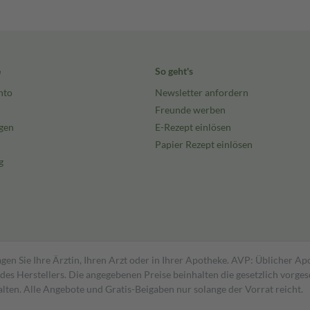
e
So geht's
nto
Newsletter anfordern
Freunde werben
gen
E-Rezept einlösen
Papier Rezept einlösen
g
gen Sie Ihre Ärztin, Ihren Arzt oder in Ihrer Apotheke. AVP: Üblicher A
s Herstellers. Die angegebenen Preise beinhalten die gesetzlich vorgesc
alten. Alle Angebote und Gratis-Beigaben nur solange der Vorrat reicht.