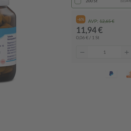
200 St
(0,04 € 
-6%
AVP:
12,65 €
11,94 €
0,06 € / 1 St