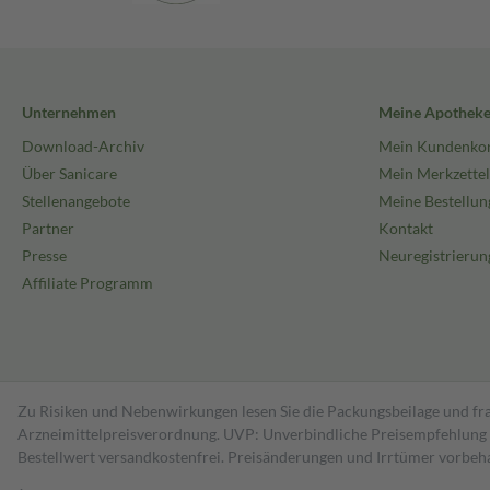
Unternehmen
Meine Apothek
Download-Archiv
Mein Kundenko
Über Sanicare
Mein Merkzettel
Stellenangebote
Meine Bestellun
Partner
Kontakt
Presse
Neuregistrierun
Affiliate Programm
Zu Risiken und Nebenwirkungen lesen Sie die Packungsbeilage und fra
Arzneimittelpreisverordnung. UVP: Unverbindliche Preisempfehlung de
Bestell­wert versand­kosten­frei. Preisänderungen und Irrtümer vorbeh