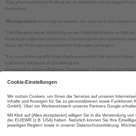
1
Eine pharmazeutische Prüfung der Arzneimittel und sonstigen Pro
Herstellers.
2
Biozidprodukte
vorsichtig verwenden. Vor Gebrauch stets Etikett u
3
Die Übergabe deiner Bestellung an den Paketdienstleister erfolgt bei
Produktverfügbarkeit sowie vom Zustellzeitpunkt des Spediteurs abwe
Dauer der Prüfungen einschließlich Klärungen verlängern.
4
Für verschreibungspflichtige Medikamente stellt der Arzt ein Rezept 
trägt einen Teil davon als Zuzahlung mit.
Grundsätzlich leisten Mitglieder Zuzahlungen in Höhe von zehn Proz
zu entrichten.
Diese Regeln gelten grundsätzlich auch für Online-Apotheken.
Bei Heilmitteln und häuslicher Krankenpflege beträgt die Zuzahlung 
Um das Engagement der Versicherten für ihre eigene Gesundheit zu stä
• Kindern und Jugendlichen bis zum vollendeten 18. Lebensjahr mit
• Untersuchungen zur Vorsorge und Früherkennung, die von der GKV
• empfohlenen Schutzimpfungen
• Harn- und Blutteststreifen
Wir nutzen Trusted Shops als unabhängigen Dienstleister für die Ein