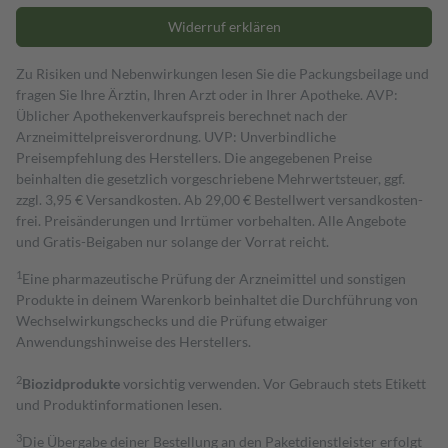
Widerruf erklären
Zu Risiken und Nebenwirkungen lesen Sie die Packungsbeilage und
fragen Sie Ihre Ärztin, Ihren Arzt oder in Ihrer Apotheke. AVP:
Üblicher Apothekenverkaufspreis berechnet nach der
Arzneimittelpreisverordnung. UVP: Unverbindliche
Preisempfehlung des Herstellers. Die angegebenen Preise
beinhalten die gesetzlich vorgeschriebene Mehrwertsteuer, ggf.
zzgl. 3,95 € Versandkosten. Ab 29,00 € Bestell­wert versand­kosten­
frei. Preisänderungen und Irrtümer vorbehalten. Alle Angebote
und Gratis-Beigaben nur solange der Vorrat reicht.
1
Eine pharmazeutische Prüfung der Arzneimittel und sonstigen
Produkte in deinem Warenkorb beinhaltet die Durchführung von
Wechselwirkungschecks und die Prüfung etwaiger
Anwendungshinweise des Herstellers.
2
Biozidprodukte
vorsichtig verwenden. Vor Gebrauch stets Etikett
und Produktinformationen lesen.
3
Die Übergabe deiner Bestellung an den Paketdienstleister erfolgt