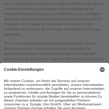
bei uns werktags von Montag bis Freitag bis 18:00 Uhr. Der genaue
Lieferzeitpunkt kann je nach Region und in Abhängigkeit der
Produktverfügbarkeit sowie vom Zustellzeitpunkt des Spediteurs
abweichen. Darüber hinaus können notwendige pharmazeutische
Prüfungen, die zu deiner Arzneimittelsicherheit dienen, die
Lieferfrist um die Dauer der Prüfungen einschließlich Klärungen
verlängern.
4
Für verschreibungspflichtige Medikamente stellt der Arzt ein
Rezept aus und der Patient erhält sie in der Apotheke. Die
gesetzliche Krankenversicherung übernimmt in der Regel die
Kosten dafür, der Versicherte trägt einen Teil davon als Zuzahlung
mit.
Grundsätzlich leisten Mitglieder Zuzahlungen in Höhe von zehn
Prozent des Abgabepreises,
mindestens
jedoch
fünf Euro
und
höchstens zehn Euro.
Es sind jedoch nie mehr als die tatsächlichen
Kosten der Leistung zu entrichten.
Diese Regeln gelten grundsätzlich auch für Online-Apotheken.
Bei Heilmitteln und häuslicher Krankenpflege beträgt die
Zuzahlung zehn Prozent der Kosten sowie zehn Euro je
Verordnung.