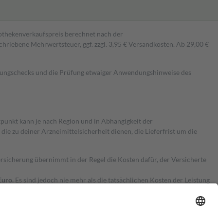
pothekenverkaufspreis berechnet nach der
hriebene Mehrwertsteuer, ggf. zzgl. 3,95 € Versandkosten. Ab 29,00 €
kungschecks und die Prüfung etwaiger Anwendungshinweise des
itpunkt kann je nach Region und in Abhängigkeit der
 zu deiner Arzneimittelsicherheit dienen, die Lieferfrist um die
ersicherung übernimmt in der Regel die Kosten dafür, der Versicherte
Euro.
Es sind jedoch nie mehr als die tatsächlichen Kosten der Leistung