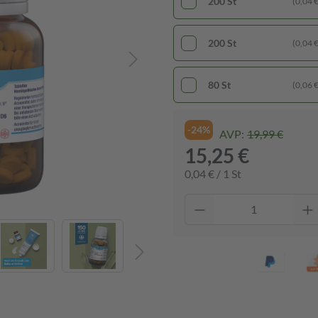
200 St
(0,04 € 
200 St
(0,04 € 
80 St
(0,06 € 
-24%
AVP:
19,99 €
15,25 €
0,04 € / 1 St