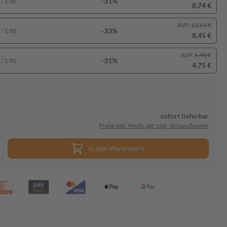
-31%
/ 1 St)
8,74 €
AVP:
12,65 €
-33%
/ 1 St)
8,45 €
AVP:
6,90 €
-31%
/ 1 St)
4,75 €
sofort lieferbar
Preise inkl. MwSt. ggf. zzgl. Versandkosten
In den Warenkorb