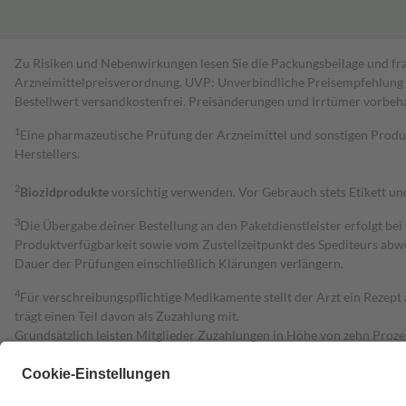
Zu Risiken und Nebenwirkungen lesen Sie die Packungsbeilage und fra
Arzneimittelpreisverordnung. UVP: Unverbindliche Preisempfehlung de
Bestell­wert versand­kosten­frei. Preisänderungen und Irrtümer vorbeh
1
Eine pharmazeutische Prüfung der Arzneimittel und sonstigen Pro
Herstellers.
2
Biozidprodukte
vorsichtig verwenden. Vor Gebrauch stets Etikett u
3
Die Übergabe deiner Bestellung an den Paketdienstleister erfolgt bei
Produktverfügbarkeit sowie vom Zustellzeitpunkt des Spediteurs abwe
Dauer der Prüfungen einschließlich Klärungen verlängern.
4
Für verschreibungspflichtige Medikamente stellt der Arzt ein Rezept 
trägt einen Teil davon als Zuzahlung mit.
Grundsätzlich leisten Mitglieder Zuzahlungen in Höhe von zehn Proz
zu entrichten.
Diese Regeln gelten grundsätzlich auch für Online-Apotheken.
Bei Heilmitteln und häuslicher Krankenpflege beträgt die Zuzahlung 