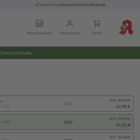
persönliche
pharmazeutische Beratung
Rezept einlösen
Mein Konto
0,00 €
Deine Vorteile
AVP:
33,50 €
pp
-17%
27,95 €
/ 1 St)
AVP:
19,99 €
-24%
/ 1 St)
15,25 €
AVP:
12,65 €