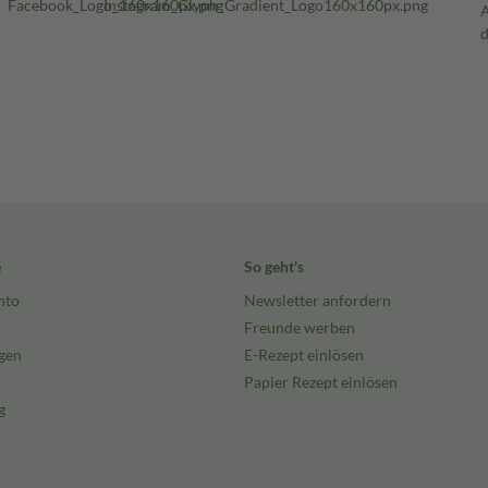
e
So geht's
nto
Newsletter anfordern
Freunde werben
gen
E-Rezept einlösen
Papier Rezept einlösen
g