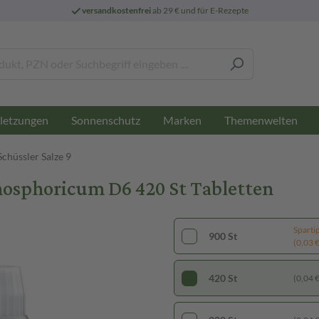
versandkostenfrei
ab 29 € und für E-Rezepte
letzungen
Sonnenschutz
Marken
Themenwelten
Schüssler Salze 9
hosphoricum D6 420 St Tabletten
Sparti
900 St
(0,03 € 
420 St
(0,04 € 