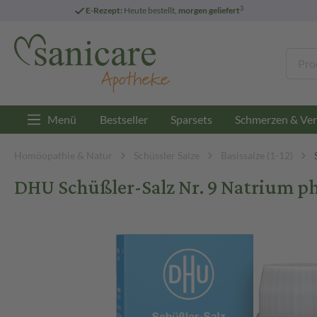
3
E-Rezept:
Heute bestellt,
morgen geliefert
Menü
Bestseller
Sparsets
Schmerzen & Ver
Homöopathie & Natur
Schüssler Salze
Basissalze (1-12)
DHU Schüßler-Salz Nr. 9 Natrium p