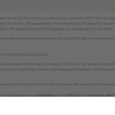
gen Sie Ihre Ärztin, Ihren Arzt oder in Ihrer Apotheke. AVP: Üblicher A
s Herstellers. Die angegebenen Preise beinhalten die gesetzlich vorgesc
alten. Alle Angebote und Gratis-Beigaben nur solange der Vorrat reicht.
dukte in deinem Warenkorb beinhaltet die Durchführung von Wechselwir
nd Produktinformationen lesen.
 uns werktags von Montag bis Freitag bis 18:00 Uhr. Der genaue Lieferze
ichen. Darüber hinaus können notwendige pharmazeutische Prüfungen, die
aus und der Patient erhält sie in der Apotheke. Die gesetzliche Krankenv
ent des Abgabepreises,
mindestens
jedoch
fünf Euro
und
höchstens zehn 
zehn Prozent der Kosten sowie zehn Euro je Verordnung.