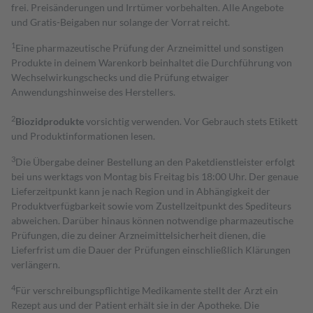
frei. Preisänderungen und Irrtümer vorbehalten. Alle Angebote
und Gratis-Beigaben nur solange der Vorrat reicht.
1
Eine pharmazeutische Prüfung der Arzneimittel und sonstigen
Produkte in deinem Warenkorb beinhaltet die Durchführung von
Wechselwirkungschecks und die Prüfung etwaiger
Anwendungshinweise des Herstellers.
2
Biozidprodukte
vorsichtig verwenden. Vor Gebrauch stets Etikett
und Produktinformationen lesen.
3
Die Übergabe deiner Bestellung an den Paketdienstleister erfolgt
bei uns werktags von Montag bis Freitag bis 18:00 Uhr. Der genaue
Lieferzeitpunkt kann je nach Region und in Abhängigkeit der
Produktverfügbarkeit sowie vom Zustellzeitpunkt des Spediteurs
abweichen. Darüber hinaus können notwendige pharmazeutische
Prüfungen, die zu deiner Arzneimittelsicherheit dienen, die
Lieferfrist um die Dauer der Prüfungen einschließlich Klärungen
verlängern.
4
Für verschreibungspflichtige Medikamente stellt der Arzt ein
Rezept aus und der Patient erhält sie in der Apotheke. Die