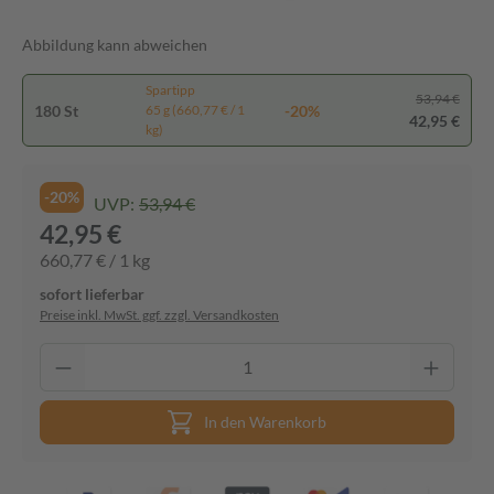
Abbildung kann abweichen
Spartipp
53,94 €
180 St
-20%
65 g (660,77 € / 1
42,95 €
kg)
-20%
UVP:
53,94 €
42,95 €
660,77 € / 1 kg
sofort lieferbar
Preise inkl. MwSt. ggf. zzgl. Versandkosten
In den Warenkorb