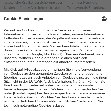
gesetzliche Krankenversicherung übernimmt in der Regel die
Kosten dafür, der Versicherte trägt einen Teil davon als Zuzahlung
mit.
Grundsätzlich leisten Mitglieder Zuzahlungen in Höhe von zehn
Prozent des Abgabepreises,
mindestens
jedoch
fünf Euro
und
höchstens zehn Euro.
Es sind jedoch nie mehr als die tatsächlichen
Kosten der Leistung zu entrichten.
Diese Regeln gelten grundsätzlich auch für Online-Apotheken.
Bei Heilmitteln und häuslicher Krankenpflege beträgt die
Zuzahlung zehn Prozent der Kosten sowie zehn Euro je
Verordnung.
Um das Engagement der Versicherten für ihre eigene Gesundheit zu
stärken und die besondere Stellung der Familie zu unterstützen,
fallen
keine Zuzahlungen
an bei:
• Kindern und Jugendlichen bis zum vollendeten 18. Lebensjahr
mit Ausnahme der Fahrkosten
• Untersuchungen zur Vorsorge und Früherkennung, die von der
GKV getragen werden
• empfohlenen Schutzimpfungen
• Harn- und Blutteststreifen
Wir nutzen Trusted Shops als unabhängigen Dienstleister für die