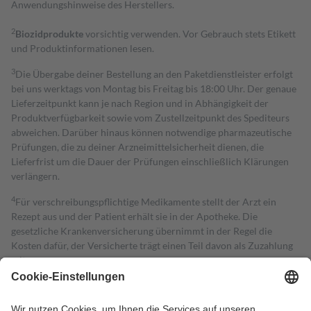
Anwendungshinweise des Herstellers.
2
Biozidprodukte
vorsichtig verwenden. Vor Gebrauch stets Etikett
und Produktinformationen lesen.
3
Die Übergabe deiner Bestellung an den Paketdienstleister erfolgt
bei uns werktags von Montag bis Freitag bis 18:00 Uhr. Der genaue
Lieferzeitpunkt kann je nach Region und in Abhängigkeit der
Produktverfügbarkeit sowie vom Zustellzeitpunkt des Spediteurs
abweichen. Darüber hinaus können notwendige pharmazeutische
Prüfungen, die zu deiner Arzneimittelsicherheit dienen, die
Lieferfrist um die Dauer der Prüfungen einschließlich Klärungen
verlängern.
4
Für verschreibungspflichtige Medikamente stellt der Arzt ein
Rezept aus und der Patient erhält sie in der Apotheke. Die
gesetzliche Krankenversicherung übernimmt in der Regel die
Kosten dafür, der Versicherte trägt einen Teil davon als Zuzahlung
mit.
Grundsätzlich leisten Mitglieder Zuzahlungen in Höhe von zehn
Prozent des Abgabepreises,
mindestens
jedoch
fünf Euro
und
höchstens zehn Euro.
Es sind jedoch nie mehr als die tatsächlichen