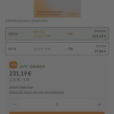
Abbildung kann abweichen
240,83 €
Spartipp
100 St
-4%
231,19 €
(2,31 € / 1 St)
29,60 €
10 St
-7%
(2,77 € / 1 St)
27,66 €
-4%
AVP:
240,83 €
231,19 €
2,31 € / 1 St
sofort lieferbar
Preise inkl. MwSt. ggf. zzgl. Versandkosten