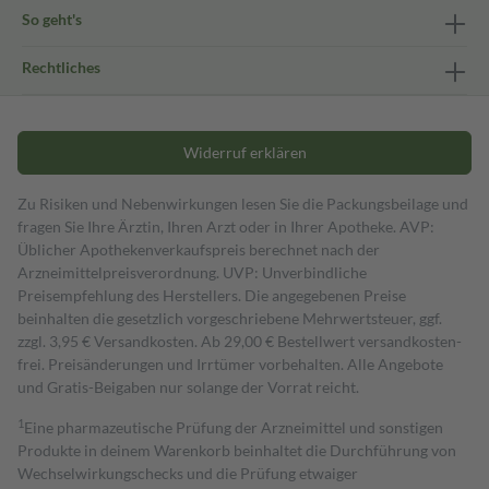
So geht's
Rechtliches
Widerruf erklären
Zu Risiken und Nebenwirkungen lesen Sie die Packungsbeilage und
fragen Sie Ihre Ärztin, Ihren Arzt oder in Ihrer Apotheke. AVP:
Üblicher Apothekenverkaufspreis berechnet nach der
Arzneimittelpreisverordnung. UVP: Unverbindliche
Preisempfehlung des Herstellers. Die angegebenen Preise
beinhalten die gesetzlich vorgeschriebene Mehrwertsteuer, ggf.
zzgl. 3,95 € Versandkosten. Ab 29,00 € Bestell­wert versand­kosten­
frei. Preisänderungen und Irrtümer vorbehalten. Alle Angebote
und Gratis-Beigaben nur solange der Vorrat reicht.
1
Eine pharmazeutische Prüfung der Arzneimittel und sonstigen
Produkte in deinem Warenkorb beinhaltet die Durchführung von
Wechselwirkungschecks und die Prüfung etwaiger