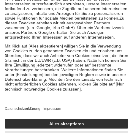
Kosten der Leistung zu entrichten.
Diese Regeln gelten grundsätzlich auch für Online-Apotheken.
Bei Heilmitteln und häuslicher Krankenpflege beträgt die
Zuzahlung zehn Prozent der Kosten sowie zehn Euro je
Verordnung.
Um das Engagement der Versicherten für ihre eigene Gesundheit zu
stärken und die besondere Stellung der Familie zu unterstützen,
fallen
keine Zuzahlungen
an bei:
• Kindern und Jugendlichen bis zum vollendeten 18. Lebensjahr
mit Ausnahme der Fahrkosten
• Untersuchungen zur Vorsorge und Früherkennung, die von der
GKV getragen werden
• empfohlenen Schutzimpfungen
• Harn- und Blutteststreifen
Wir nutzen Trusted Shops als unabhängigen Dienstleister für die
Einholung von Bewertungen. Trusted Shops hat Maßnahmen
getroffen, um sicherzustellen, dass es sich um echte Bewertungen
handelt. Mehr Informationen findest du hier:
https://help.etrusted.com/hc/de/articles/4419944605341
Einige Bilder und Inhalte wurden unter Zuhilfenahme künstlicher