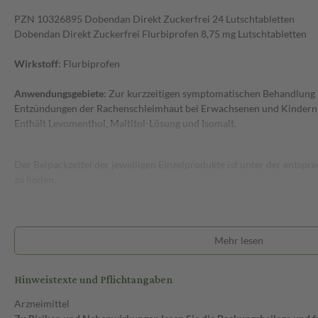
PZN 10326895 Dobendan Direkt Zuckerfrei 24 Lutschtabletten
Dobendan Direkt Zuckerfrei Flurbiprofen 8,75 mg Lutschtabletten
Wirkstoff
: Flurbiprofen
Anwendungsgebiete
: Zur kurzzeitigen symptomatischen Behandlung
Entzündungen der Rachenschleimhaut bei Erwachsenen und Kindern 
Enthält Levomenthol, Maltitol-Lösung und Isomalt.
Der Beipackzettel der jeweiligen Einzelprodukte ist unter der ents
zu finden.
Mehr lesen
Hinweistexte und Pflichtangaben
Arzneimittel