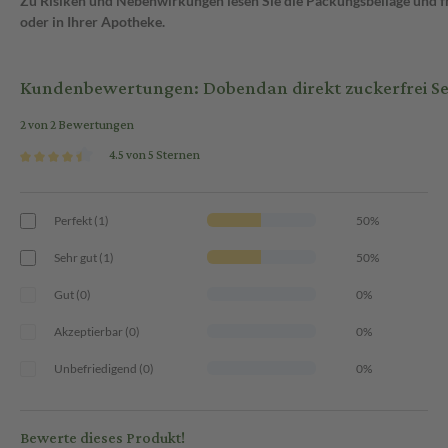
Zu Risiken und Nebenwirkungen lesen Sie die Packungsbeilage und fra
oder in Ihrer Apotheke.
Kundenbewertungen: Dobendan direkt zuckerfrei Se
2 von 2 Bewertungen
4.5 von 5 Sternen
Perfekt (1)
50%
Sehr gut (1)
50%
Gut (0)
0%
Akzeptierbar (0)
0%
Unbefriedigend (0)
0%
Bewerte dieses Produkt!