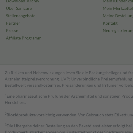
Download-Archiv
Mein Kundenko
Über Sanicare
Mein Merkzettel
Stellenangebote
Meine Bestellun
Partner
Kontakt
Presse
Neuregistrierun
Affiliate Programm
Zu Risiken und Nebenwirkungen lesen Sie die Packungsbeilage und fra
Arzneimittelpreisverordnung. UVP: Unverbindliche Preisempfehlung de
Bestell­wert versand­kosten­frei. Preisänderungen und Irrtümer vorbeh
1
Eine pharmazeutische Prüfung der Arzneimittel und sonstigen Pro
Herstellers.
2
Biozidprodukte
vorsichtig verwenden. Vor Gebrauch stets Etikett u
3
Die Übergabe deiner Bestellung an den Paketdienstleister erfolgt bei
Produktverfügbarkeit sowie vom Zustellzeitpunkt des Spediteurs abwe