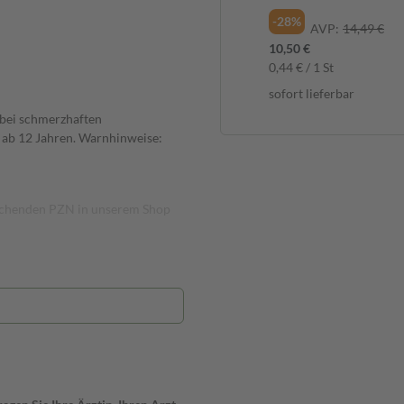
-28%
AVP:
14,49 €
10,50 €
0,44 € / 1 St
sofort lieferbar
 bei schmerzhaften
ab 12 Jahren. Warnhinweise:
prechenden PZN in unserem Shop