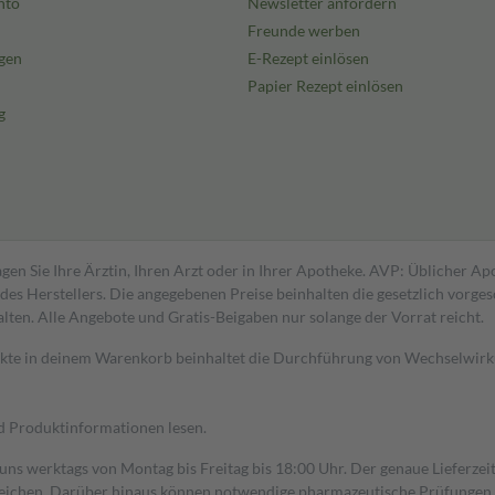
nto
Newsletter anfordern
Freunde werben
gen
E-Rezept einlösen
Papier Rezept einlösen
g
gen Sie Ihre Ärztin, Ihren Arzt oder in Ihrer Apotheke. AVP: Üblicher A
s Herstellers. Die angegebenen Preise beinhalten die gesetzlich vorgesc
alten. Alle Angebote und Gratis-Beigaben nur solange der Vorrat reicht.
dukte in deinem Warenkorb beinhaltet die Durchführung von Wechselwir
nd Produktinformationen lesen.
 uns werktags von Montag bis Freitag bis 18:00 Uhr. Der genaue Lieferze
ichen. Darüber hinaus können notwendige pharmazeutische Prüfungen, die