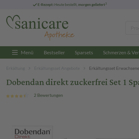
3
E-Rezept:
Heute bestellt,
morgen geliefert
Menü
Bestseller
Sparsets
Schmerzen & Ver
Erkältung
Erkältungsset Angebote
Erkältungsset Erwachsen
Dobendan direkt zuckerfrei Set 1 Sp
2 Bewertungen