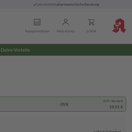
persönliche
pharmazeutische Beratung
Rezept einlösen
Mein Konto
0,00 €
Deine Vorteile
AVP:
30,46 €
-35%
19,91 €
sofort lieferbar