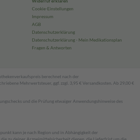
Widerruf erklären
Cookie-Einstellungen
Impressum
AGB
Datenschutzerklärung
Datenschutzerklärung - Mein Medikationsplan
Fragen & Antworten
pothekenverkaufspreis berechnet nach der
hriebene Mehrwertsteuer, ggf. zzgl. 3,95 € Versandkosten. Ab 29,00 €
kungschecks und die Prüfung etwaiger Anwendungshinweise des
itpunkt kann je nach Region und in Abhängigkeit der
 zu deiner Arzneimittelsicherheit dienen, die Lieferfrist um die