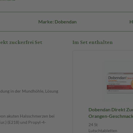
Marke: Dobendan
H
kt zuckerfrei Set
Im Set enthalten
ndung in der Mundhöhle, Lösung
Dobendan Direkt Zuc
Orangen-Geschmack 
 von akuten Halsschmerzen bei
r.) (E218) und Propyl-4-
Lutschtabletten
24 St
Lutschtabletten