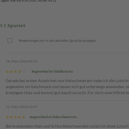
gen Sie Ihre Ärztin, Ihren Arzt
t 1 Sparset
Bewertungen nur in der aktuellen Sprache anzeigen.
18. März 2026 09:51
Angenehm bei Halskratzen
Gerade bei ersten Anzeichen von Halsschmerzen habe ich die Lutschtab
angenehm im Geschmack und lassen sich gut unterwegs anwenden, ohne
kratzigem Hals und kommt gut damit zurecht. Für mich eine hilfreich
12. März 2026 13:47
Angenehm bei Halsschmerzen
Bei kratzendem Hals und Schluckbeschwerden nutze ich diese Lutschta