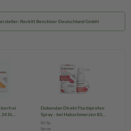
ersteller: Reckitt Benckiser Deutschland GmbH
kerfrei
Dobendan Direkt Flurbiprofen
24 St
Spray - bei Halsschmerzen 83
Sprühstöße Spray
83 Sp
Spray