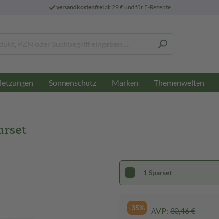
versandkostenfrei
ab 29 € und für E-Rezepte
letzungen
Sonnenschutz
Marken
Themenwelten
e
arset
1 Sparset
-35%
AVP:
30,46 €