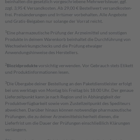
beinhalten die gesetzlich vorgeschriebene Mehrwertsteuer, ggf.
zzgl. 3,95 € Versandkosten. Ab 29,00 € Bestell­wert versand­kosten­
frei. Preisänderungen und Irrtümer vorbehalten. Alle Angebote
und Gratis-Beigaben nur solange der Vorrat reicht.
1
Eine pharmazeutische Prüfung der Arzneimittel und sonstigen
Produkte in deinem Warenkorb beinhaltet die Durchführung von
Wechselwirkungschecks und die Prüfung etwaiger
Anwendungshinweise des Herstellers.
2
Biozidprodukte
vorsichtig verwenden. Vor Gebrauch stets Etikett
und Produktinformationen lesen.
3
Die Übergabe deiner Bestellung an den Paketdienstleister erfolgt
bei uns werktags von Montag bis Freitag bis 18:00 Uhr. Der genaue
Lieferzeitpunkt kann je nach Region und in Abhängigkeit der
Produktverfügbarkeit sowie vom Zustellzeitpunkt des Spediteurs
abweichen. Darüber hinaus können notwendige pharmazeutische
Prüfungen, die zu deiner Arzneimittelsicherheit dienen, die
Lieferfrist um die Dauer der Prüfungen einschließlich Klärungen
verlängern.
4