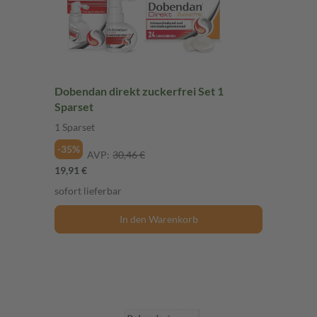
Dobendan direkt zuckerfrei Set 1
Sparset
1 Sparset
-35%
AVP:
30,46 €
19,91 €
sofort lieferbar
In den Warenkorb