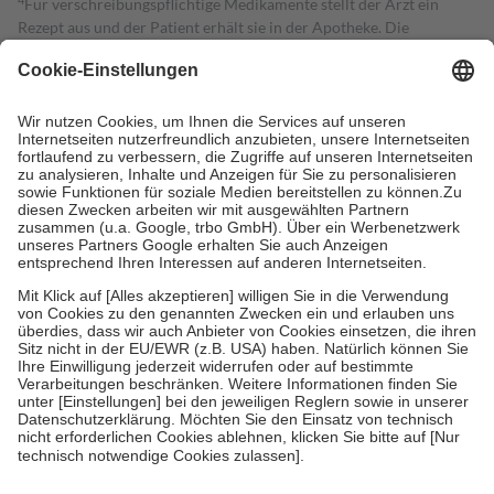
Für verschreibungspflichtige Medikamente stellt der Arzt ein
Rezept aus und der Patient erhält sie in der Apotheke. Die
gesetzliche Krankenversicherung übernimmt in der Regel die
Kosten dafür, der Versicherte trägt einen Teil davon als Zuzahlung
mit.
Grundsätzlich leisten Mitglieder Zuzahlungen in Höhe von zehn
Prozent des Abgabepreises,
mindestens
jedoch
fünf Euro
und
höchstens zehn Euro.
Es sind jedoch nie mehr als die tatsächlichen
Kosten der Leistung zu entrichten.
Diese Regeln gelten grundsätzlich auch für Online-Apotheken.
Bei Heilmitteln und häuslicher Krankenpflege beträgt die
Zuzahlung zehn Prozent der Kosten sowie zehn Euro je
Verordnung.
Um das Engagement der Versicherten für ihre eigene Gesundheit zu
stärken und die besondere Stellung der Familie zu unterstützen,
fallen
keine Zuzahlungen
an bei:
• Kindern und Jugendlichen bis zum vollendeten 18. Lebensjahr
mit Ausnahme der Fahrkosten
• Untersuchungen zur Vorsorge und Früherkennung, die von der
GKV getragen werden
• empfohlenen Schutzimpfungen
• Harn- und Blutteststreifen