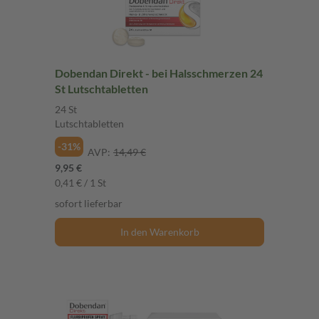
Dobendan Direkt - bei Halsschmerzen 24
St Lutschtabletten
24 St
Lutschtabletten
-31%
AVP:
14,49 €
9,95 €
0,41 € / 1 St
sofort lieferbar
In den Warenkorb