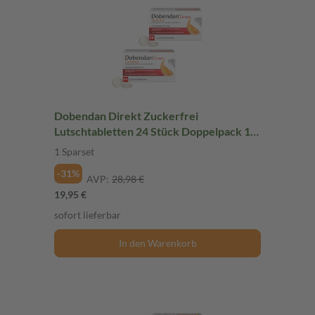
Dobendan Direkt Zuckerfrei
Lutschtabletten 24 Stück Doppelpack 1
Sparset
1 Sparset
-31%
AVP:
28,98 €
19,95 €
sofort lieferbar
In den Warenkorb