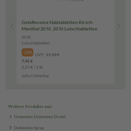
n
GeloRevoice Halstabletten Kirsch-
ib
Menthol 20 St. 20 St Lutschtabletten
20 St
50 
Lutschtabletten
Fil
-33%
-6
UVP:
11,10 €
7,45 €
4,9
0,37 € / 1 St
0,1
sofort lieferbar
sof
Weitere Produkte aus:
Dobendan Dobendan Direkt
Dobendan Spray