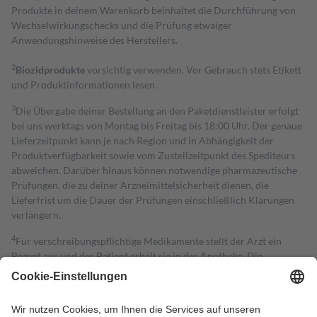
Produkte in deinem Warenkorb beinhaltet die Durchführung von
Wechselwirkungschecks und die Prüfung etwaiger
Anwendungshinweise des Herstellers.
2
Biozidprodukte
vorsichtig verwenden. Vor Gebrauch stets Etikett
und Produktinformationen lesen.
3
Die Übergabe deiner Bestellung an den Paketdienstleister erfolgt
bei uns werktags von Montag bis Freitag bis 18:00 Uhr. Der genaue
Lieferzeitpunkt kann je nach Region und in Abhängigkeit der
Produktverfügbarkeit sowie vom Zustellzeitpunkt des Spediteurs
abweichen. Darüber hinaus können notwendige pharmazeutische
Prüfungen, die zu deiner Arzneimittelsicherheit dienen, die
Lieferfrist um die Dauer der Prüfungen einschließlich Klärungen
verlängern.
4
Für verschreibungspflichtige Medikamente stellt der Arzt ein
Rezept aus und der Patient erhält sie in der Apotheke. Die
gesetzliche Krankenversicherung übernimmt in der Regel die
Kosten dafür, der Versicherte trägt einen Teil davon als Zuzahlung
mit.
Grundsätzlich leisten Mitglieder Zuzahlungen in Höhe von zehn