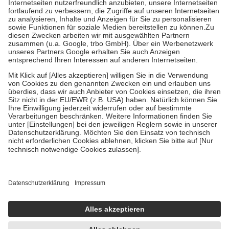
Prozent des Abgabepreises,
mindestens
jedoch
fünf Euro
und
höchstens zehn Euro.
Es sind jedoch nie mehr als die tatsächlichen
Kosten der Leistung zu entrichten.
Diese Regeln gelten grundsätzlich auch für Online-Apotheken.
Bei Heilmitteln und häuslicher Krankenpflege beträgt die
Zuzahlung zehn Prozent der Kosten sowie zehn Euro je
Verordnung.
Um das Engagement der Versicherten für ihre eigene Gesundheit zu
stärken und die besondere Stellung der Familie zu unterstützen,
fallen
keine Zuzahlungen
an bei:
• Kindern und Jugendlichen bis zum vollendeten 18. Lebensjahr
mit Ausnahme der Fahrkosten
• Untersuchungen zur Vorsorge und Früherkennung, die von der
GKV getragen werden
• empfohlenen Schutzimpfungen
• Harn- und Blutteststreifen
Wir nutzen Trusted Shops als unabhängigen Dienstleister für die
Einholung von Bewertungen. Trusted Shops hat Maßnahmen
getroffen, um sicherzustellen, dass es sich um echte Bewertungen
handelt. Mehr Informationen findest du hier: