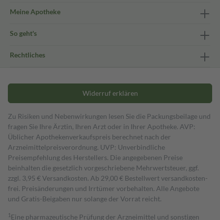
Meine Apotheke
So geht's
Rechtliches
Widerruf erklären
Zu Risiken und Nebenwirkungen lesen Sie die Packungsbeilage und
fragen Sie Ihre Ärztin, Ihren Arzt oder in Ihrer Apotheke. AVP:
Üblicher Apothekenverkaufspreis berechnet nach der
Arzneimittelpreisverordnung. UVP: Unverbindliche
Preisempfehlung des Herstellers. Die angegebenen Preise
beinhalten die gesetzlich vorgeschriebene Mehrwertsteuer, ggf.
zzgl. 3,95 € Versandkosten. Ab 29,00 € Bestell­wert versand­kosten­
frei. Preisänderungen und Irrtümer vorbehalten. Alle Angebote
und Gratis-Beigaben nur solange der Vorrat reicht.
1
Eine pharmazeutische Prüfung der Arzneimittel und sonstigen