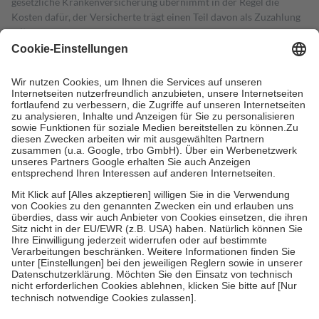
gesetzliche Krankenversicherung übernimmt in der Regel die
Kosten dafür, der Versicherte trägt einen Teil davon als Zuzahlung
mit.
Grundsätzlich leisten Mitglieder Zuzahlungen in Höhe von zehn
Prozent des Abgabepreises,
mindestens
jedoch
fünf Euro
und
höchstens zehn Euro.
Es sind jedoch nie mehr als die tatsächlichen
Kosten der Leistung zu entrichten.
Diese Regeln gelten grundsätzlich auch für Online-Apotheken.
Bei Heilmitteln und häuslicher Krankenpflege beträgt die
Zuzahlung zehn Prozent der Kosten sowie zehn Euro je
Verordnung.
Um das Engagement der Versicherten für ihre eigene Gesundheit zu
stärken und die besondere Stellung der Familie zu unterstützen,
fallen
keine Zuzahlungen
an bei:
• Kindern und Jugendlichen bis zum vollendeten 18. Lebensjahr
mit Ausnahme der Fahrkosten
• Untersuchungen zur Vorsorge und Früherkennung, die von der
GKV getragen werden
• empfohlenen Schutzimpfungen
• Harn- und Blutteststreifen
Wir nutzen Trusted Shops als unabhängigen Dienstleister für die