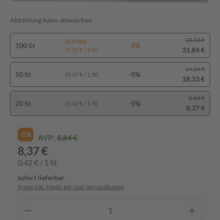
Abbildung kann abweichen
33,55 €
Spartipp
100 St
-5%
31,84 €
(0,32 € / 1 St)
19,34 €
50 St
-5%
(0,37 € / 1 St)
18,33 €
8,84 €
20 St
-5%
(0,42 € / 1 St)
8,37 €
-5%
AVP:
8,84 €
8,37 €
0,42 € / 1 St
sofort lieferbar
Preise inkl. MwSt. ggf. zzgl. Versandkosten