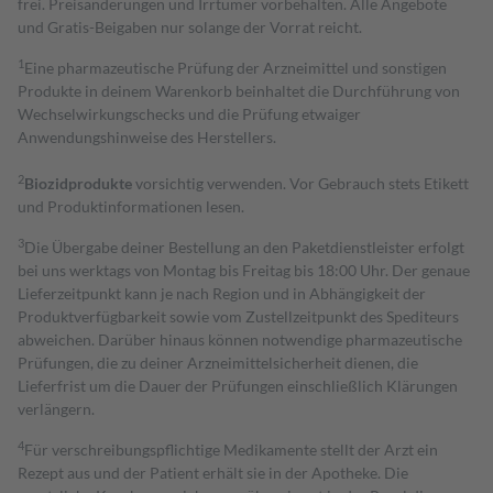
frei. Preisänderungen und Irrtümer vorbehalten. Alle Angebote
und Gratis-Beigaben nur solange der Vorrat reicht.
1
Eine pharmazeutische Prüfung der Arzneimittel und sonstigen
Produkte in deinem Warenkorb beinhaltet die Durchführung von
Wechselwirkungschecks und die Prüfung etwaiger
Anwendungshinweise des Herstellers.
2
Biozidprodukte
vorsichtig verwenden. Vor Gebrauch stets Etikett
und Produktinformationen lesen.
3
Die Übergabe deiner Bestellung an den Paketdienstleister erfolgt
bei uns werktags von Montag bis Freitag bis 18:00 Uhr. Der genaue
Lieferzeitpunkt kann je nach Region und in Abhängigkeit der
Produktverfügbarkeit sowie vom Zustellzeitpunkt des Spediteurs
abweichen. Darüber hinaus können notwendige pharmazeutische
Prüfungen, die zu deiner Arzneimittelsicherheit dienen, die
Lieferfrist um die Dauer der Prüfungen einschließlich Klärungen
verlängern.
4
Für verschreibungspflichtige Medikamente stellt der Arzt ein
Rezept aus und der Patient erhält sie in der Apotheke. Die