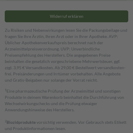
Widerruf erklären
Zu Risiken und Nebenwirkungen lesen Sie die Packungsbeilage und
fragen Sie Ihre Ärztin, Ihren Arzt oder in Ihrer Apotheke. AVP:
Üblicher Apothekenverkaufspreis berechnet nach der
Arzneimittelpreisverordnung. UVP: Unverbindliche
Preisempfehlung des Herstellers. Die angegebenen Preise
beinhalten die gesetzlich vorgeschriebene Mehrwertsteuer, ggf.
zzgl. 3,95 € Versandkosten. Ab 29,00 € Bestell­wert versand­kosten­
frei. Preisänderungen und Irrtümer vorbehalten. Alle Angebote
und Gratis-Beigaben nur solange der Vorrat reicht.
1
Eine pharmazeutische Prüfung der Arzneimittel und sonstigen
Produkte in deinem Warenkorb beinhaltet die Durchführung von
Wechselwirkungschecks und die Prüfung etwaiger
Anwendungshinweise des Herstellers.
2
Biozidprodukte
vorsichtig verwenden. Vor Gebrauch stets Etikett
und Produktinformationen lesen.