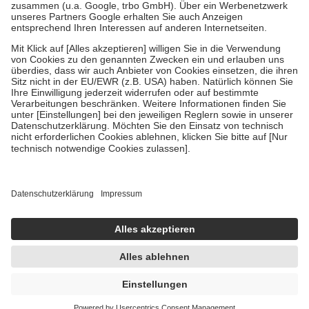
Verordnung.
Um das Engagement der Versicherten für ihre eigene Gesundheit zu
stärken und die besondere Stellung der Familie zu unterstützen,
fallen
keine Zuzahlungen
an bei:
• Kindern und Jugendlichen bis zum vollendeten 18. Lebensjahr
mit Ausnahme der Fahrkosten
• Untersuchungen zur Vorsorge und Früherkennung, die von der
GKV getragen werden
• empfohlenen Schutzimpfungen
• Harn- und Blutteststreifen
Wir nutzen Trusted Shops als unabhängigen Dienstleister für die
Einholung von Bewertungen. Trusted Shops hat Maßnahmen
getroffen, um sicherzustellen, dass es sich um echte Bewertungen
handelt. Mehr Informationen findest du hier:
https://help.etrusted.com/hc/de/articles/4419944605341
Einige Bilder und Inhalte wurden unter Zuhilfenahme künstlicher
Intelligenz erstellt.
5,21 €