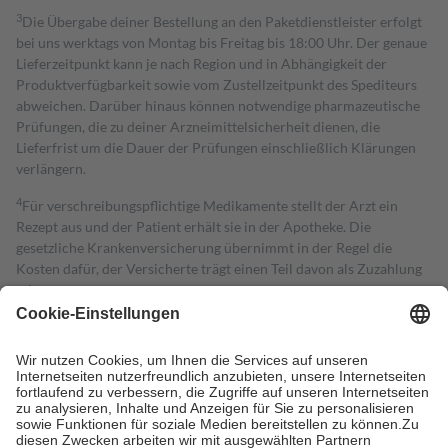
3
Die Übergabe deiner Bestellung an den Paketdienstleister erfolgt
bei uns werktags von Montag bis Freitag bis 18:00 Uhr. Der genaue
Lieferzeitpunkt kann je nach Region und in Abhängigkeit der
Produktverfügbarkeit sowie vom Zustellzeitpunkt des Spediteurs
abweichen. Darüber hinaus können notwendige pharmazeutische
Prüfungen, die zu deiner Arzneimittelsicherheit dienen, die
Lieferfrist um die Dauer der Prüfungen einschließlich Klärungen
verlängern.
4
Für verschreibungspflichtige Medikamente stellt der Arzt ein
Rezept aus und der Patient erhält sie in der Apotheke. Die
gesetzliche Krankenversicherung übernimmt in der Regel die
Kosten dafür, der Versicherte trägt einen Teil davon als Zuzahlung
mit.
Grundsätzlich leisten Mitglieder Zuzahlungen in Höhe von zehn
Prozent des Abgabepreises,
mindestens
jedoch
fünf Euro
und
höchstens zehn Euro.
Es sind jedoch nie mehr als die tatsächlichen
Kosten der Leistung zu entrichten.
Diese Regeln gelten grundsätzlich auch für Online-Apotheken.
Bei Heilmitteln und häuslicher Krankenpflege beträgt die
Zuzahlung zehn Prozent der Kosten sowie zehn Euro je