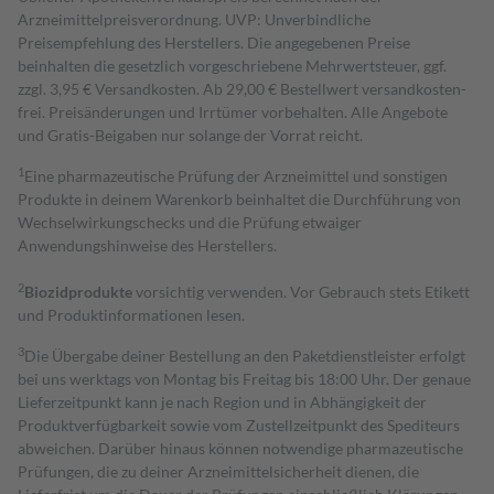
Arzneimittelpreisverordnung. UVP: Unverbindliche
Preisempfehlung des Herstellers. Die angegebenen Preise
beinhalten die gesetzlich vorgeschriebene Mehrwertsteuer, ggf.
zzgl. 3,95 € Versandkosten. Ab 29,00 € Bestell­wert versand­kosten­
frei. Preisänderungen und Irrtümer vorbehalten. Alle Angebote
und Gratis-Beigaben nur solange der Vorrat reicht.
1
Eine pharmazeutische Prüfung der Arzneimittel und sonstigen
Produkte in deinem Warenkorb beinhaltet die Durchführung von
Wechselwirkungschecks und die Prüfung etwaiger
Anwendungshinweise des Herstellers.
2
Biozidprodukte
vorsichtig verwenden. Vor Gebrauch stets Etikett
und Produktinformationen lesen.
3
Die Übergabe deiner Bestellung an den Paketdienstleister erfolgt
bei uns werktags von Montag bis Freitag bis 18:00 Uhr. Der genaue
Lieferzeitpunkt kann je nach Region und in Abhängigkeit der
Produktverfügbarkeit sowie vom Zustellzeitpunkt des Spediteurs
abweichen. Darüber hinaus können notwendige pharmazeutische
Prüfungen, die zu deiner Arzneimittelsicherheit dienen, die