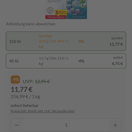
Abbildung kann abweichen
Spartipp
12,95 €
150 St
-9%
45,8 g (256,99 € / 1
11,77 €
kg)
4,95 €
13,7 g (346,72 € / 1
45 St
-4%
4,75 €
kg)
-9%
UVP:
12,95 €
11,77 €
256,99 € / 1 kg
sofort lieferbar
Preise inkl. MwSt. ggf. zzgl. Versandkosten