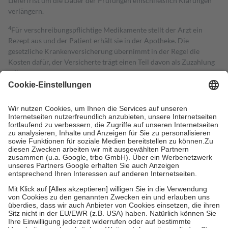
Lieferfrist um die Dauer der Prüfungen einschließlich Klärungen
verlängern.
4
Für verschreibungspflichtige Medikamente stellt der Arzt ein
Rezept aus und der Patient erhält sie in der Apotheke. Die
gesetzliche Krankenversicherung übernimmt in der Regel die
Kosten dafür, der Versicherte trägt einen Teil davon als Zuzahlung
mit.
Grundsätzlich leisten Mitglieder Zuzahlungen in Höhe von zehn
Prozent des Abgabepreises,
mindestens
jedoch
fünf Euro
und
höchstens zehn Euro.
Es sind jedoch nie mehr als die tatsächlichen
Kosten der Leistung zu entrichten.
Diese Regeln gelten grundsätzlich auch für Online-Apotheken.
Bei Heilmitteln und häuslicher Krankenpflege beträgt die
Zuzahlung zehn Prozent der Kosten sowie zehn Euro je
Verordnung.
Um das Engagement der Versicherten für ihre eigene Gesundheit zu
stärken und die besondere Stellung der Familie zu unterstützen,
fallen
keine Zuzahlungen
an bei:
• Kindern und Jugendlichen bis zum vollendeten 18. Lebensjahr
mit Ausnahme der Fahrkosten
• Untersuchungen zur Vorsorge und Früherkennung, die von der