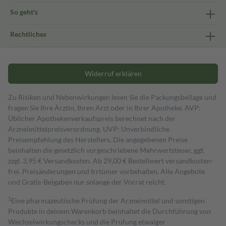
So geht's
Rechtliches
Widerruf erklären
Zu Risiken und Nebenwirkungen lesen Sie die Packungsbeilage und
fragen Sie Ihre Ärztin, Ihren Arzt oder in Ihrer Apotheke. AVP:
Üblicher Apothekenverkaufspreis berechnet nach der
Arzneimittelpreisverordnung. UVP: Unverbindliche
Preisempfehlung des Herstellers. Die angegebenen Preise
beinhalten die gesetzlich vorgeschriebene Mehrwertsteuer, ggf.
zzgl. 3,95 € Versandkosten. Ab 29,00 € Bestell­wert versand­kosten­
frei. Preisänderungen und Irrtümer vorbehalten. Alle Angebote
und Gratis-Beigaben nur solange der Vorrat reicht.
1
Eine pharmazeutische Prüfung der Arzneimittel und sonstigen
Produkte in deinem Warenkorb beinhaltet die Durchführung von
Wechselwirkungschecks und die Prüfung etwaiger