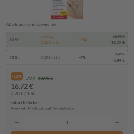
Abbildung kann abweichen
18,95 €
Spartipp
60 St
-12%
16,72 €
(0,28 € / 1 St)
9,49 €
30 St
-7%
(0,29 € / 1 St)
8,84 €
-12%
UVP:
18,95 €
16,72 €
0,28 € / 1 St
sofort lieferbar
Preise inkl. MwSt. ggf. zzgl. Versandkosten