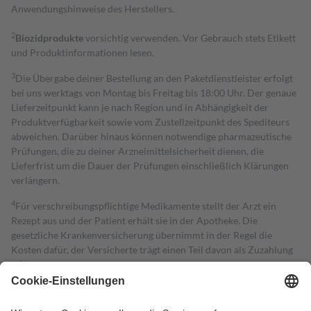
Anwendungshinweise des Herstellers.
2
Biozidprodukte
vorsichtig verwenden. Vor Gebrauch stets Etikett
und Produktinformationen lesen.
3
Die Übergabe deiner Bestellung an den Paketdienstleister erfolgt
bei uns werktags von Montag bis Freitag bis 18:00 Uhr. Der genaue
Lieferzeitpunkt kann je nach Region und in Abhängigkeit der
Produktverfügbarkeit sowie vom Zustellzeitpunkt des Spediteurs
abweichen. Darüber hinaus können notwendige pharmazeutische
Prüfungen, die zu deiner Arzneimittelsicherheit dienen, die
Lieferfrist um die Dauer der Prüfungen einschließlich Klärungen
verlängern.
4
Für verschreibungspflichtige Medikamente stellt der Arzt ein
Rezept aus und der Patient erhält sie in der Apotheke. Die
gesetzliche Krankenversicherung übernimmt in der Regel die
Kosten dafür, der Versicherte trägt einen Teil davon als Zuzahlung
mit.
Grundsätzlich leisten Mitglieder Zuzahlungen in Höhe von zehn
Prozent des Abgabepreises,
mindestens
jedoch
fünf Euro
und
höchstens zehn Euro.
Es sind jedoch nie mehr als die tatsächlichen