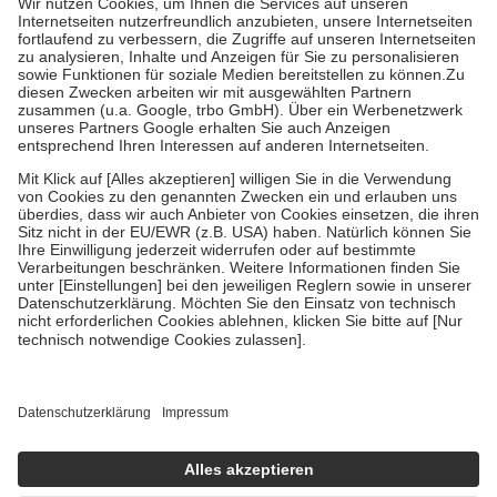
Kosten der Leistung zu entrichten.
Diese Regeln gelten grundsätzlich auch für Online-Apotheken.
Bei Heilmitteln und häuslicher Krankenpflege beträgt die
Zuzahlung zehn Prozent der Kosten sowie zehn Euro je
Verordnung.
Um das Engagement der Versicherten für ihre eigene Gesundheit zu
stärken und die besondere Stellung der Familie zu unterstützen,
fallen
keine Zuzahlungen
an bei:
• Kindern und Jugendlichen bis zum vollendeten 18. Lebensjahr
mit Ausnahme der Fahrkosten
• Untersuchungen zur Vorsorge und Früherkennung, die von der
GKV getragen werden
• empfohlenen Schutzimpfungen
• Harn- und Blutteststreifen
Wir nutzen Trusted Shops als unabhängigen Dienstleister für die
Einholung von Bewertungen. Trusted Shops hat Maßnahmen
getroffen, um sicherzustellen, dass es sich um echte Bewertungen
handelt. Mehr Informationen findest du hier:
https://help.etrusted.com/hc/de/articles/4419944605341
Einige Bilder und Inhalte wurden unter Zuhilfenahme künstlicher