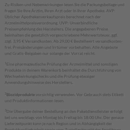
Zu Risiken und Nebenwirkungen lesen Sie die Packungsbeilage und
fragen Sie Ihre Ärztin, Ihren Arzt oder in Ihrer Apotheke. AVP:
Üblicher Apothekenverkaufspreis berechnet nach der
Arzneimittelpreisverordnung. UVP: Unverbindliche
Preisempfehlung des Herstellers. Die angegebenen Preise
beinhalten die gesetzlich vorgeschriebene Mehrwertsteuer, ggf.
zzgl. 3,95 € Versandkosten. Ab 29,00 € Bestell­wert versand­kosten­
frei. Preisänderungen und Irrtümer vorbehalten. Alle Angebote
und Gratis-Beigaben nur solange der Vorrat reicht.
1
Eine pharmazeutische Prüfung der Arzneimittel und sonstigen
Produkte in deinem Warenkorb beinhaltet die Durchführung von
Wechselwirkungschecks und die Prüfung etwaiger
Anwendungshinweise des Herstellers.
2
Biozidprodukte
vorsichtig verwenden. Vor Gebrauch stets Etikett
und Produktinformationen lesen.
3
Die Übergabe deiner Bestellung an den Paketdienstleister erfolgt
bei uns werktags von Montag bis Freitag bis 18:00 Uhr. Der genaue
Lieferzeitpunkt kann je nach Region und in Abhängigkeit der
Produktverfügbarkeit sowie vom Zustellzeitpunkt des Spediteurs