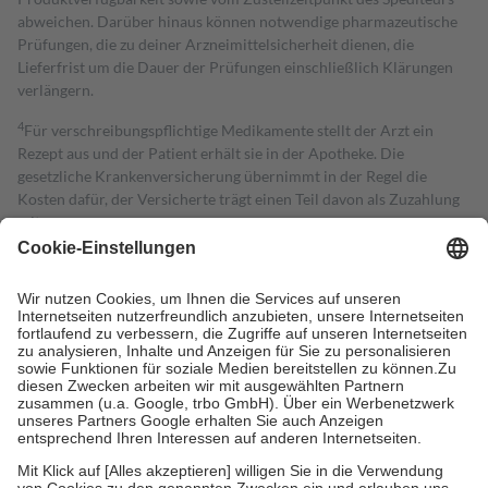
abweichen. Darüber hinaus können notwendige pharmazeutische
Prüfungen, die zu deiner Arzneimittelsicherheit dienen, die
Lieferfrist um die Dauer der Prüfungen einschließlich Klärungen
verlängern.
4
Für verschreibungspflichtige Medikamente stellt der Arzt ein
Rezept aus und der Patient erhält sie in der Apotheke. Die
gesetzliche Krankenversicherung übernimmt in der Regel die
Kosten dafür, der Versicherte trägt einen Teil davon als Zuzahlung
mit.
Grundsätzlich leisten Mitglieder Zuzahlungen in Höhe von zehn
Prozent des Abgabepreises,
mindestens
jedoch
fünf Euro
und
höchstens zehn Euro.
Es sind jedoch nie mehr als die tatsächlichen
Kosten der Leistung zu entrichten.
Diese Regeln gelten grundsätzlich auch für Online-Apotheken.
Bei Heilmitteln und häuslicher Krankenpflege beträgt die
Zuzahlung zehn Prozent der Kosten sowie zehn Euro je
Verordnung.
Um das Engagement der Versicherten für ihre eigene Gesundheit zu
stärken und die besondere Stellung der Familie zu unterstützen,
fallen
keine Zuzahlungen
an bei: