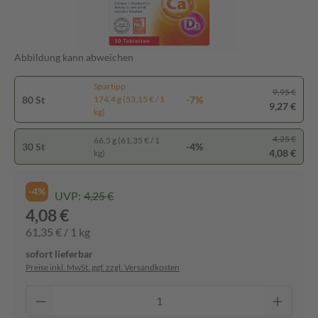
Abbildung kann abweichen
Spartipp
9,95 €
80 St
-7%
174,4 g (53,15 € / 1
9,27 €
kg)
4,25 €
66,5 g (61,35 € / 1
30 St
-4%
4,08 €
kg)
-4%
UVP:
4,25 €
4,08 €
61,35 € / 1 kg
sofort lieferbar
Preise inkl. MwSt. ggf. zzgl. Versandkosten