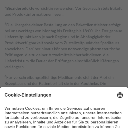
2
Biozidprodukte
vorsichtig verwenden. Vor Gebrauch stets Etikett
und Produktinformationen lesen.
3
Die Übergabe deiner Bestellung an den Paketdienstleister erfolgt
bei uns werktags von Montag bis Freitag bis 18:00 Uhr. Der genaue
Lieferzeitpunkt kann je nach Region und in Abhängigkeit der
Produktverfügbarkeit sowie vom Zustellzeitpunkt des Spediteurs
abweichen. Darüber hinaus können notwendige pharmazeutische
Prüfungen, die zu deiner Arzneimittelsicherheit dienen, die
Lieferfrist um die Dauer der Prüfungen einschließlich Klärungen
verlängern.
4
Für verschreibungspflichtige Medikamente stellt der Arzt ein
Rezept aus und der Patient erhält sie in der Apotheke. Die
gesetzliche Krankenversicherung übernimmt in der Regel die
Kosten dafür, der Versicherte trägt einen Teil davon als Zuzahlung
mit.
Grundsätzlich leisten Mitglieder Zuzahlungen in Höhe von zehn
Prozent des Abgabepreises,
mindestens
jedoch
fünf Euro
und
höchstens zehn Euro.
Es sind jedoch nie mehr als die tatsächlichen
Kosten der Leistung zu entrichten.