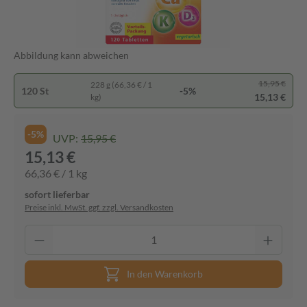
Abbildung kann abweichen
15,95 €
228 g (66,36 € / 1
120 St
-5%
15,13 €
kg)
-5%
UVP:
15,95 €
15,13 €
66,36 € / 1 kg
sofort lieferbar
Preise inkl. MwSt. ggf. zzgl. Versandkosten
In den Warenkorb