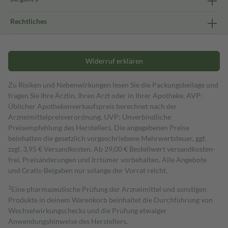
Rechtliches
Widerruf erklären
Zu Risiken und Nebenwirkungen lesen Sie die Packungsbeilage und
fragen Sie Ihre Ärztin, Ihren Arzt oder in Ihrer Apotheke. AVP:
Üblicher Apothekenverkaufspreis berechnet nach der
Arzneimittelpreisverordnung. UVP: Unverbindliche
Preisempfehlung des Herstellers. Die angegebenen Preise
beinhalten die gesetzlich vorgeschriebene Mehrwertsteuer, ggf.
zzgl. 3,95 € Versandkosten. Ab 29,00 € Bestell­wert versand­kosten­
frei. Preisänderungen und Irrtümer vorbehalten. Alle Angebote
und Gratis-Beigaben nur solange der Vorrat reicht.
1
Eine pharmazeutische Prüfung der Arzneimittel und sonstigen
Produkte in deinem Warenkorb beinhaltet die Durchführung von
Wechselwirkungschecks und die Prüfung etwaiger
Anwendungshinweise des Herstellers.