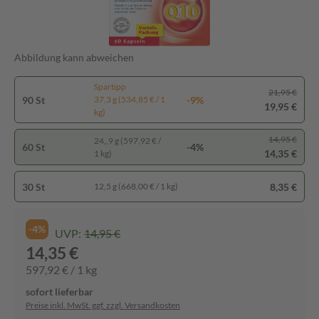
Abbildung kann abweichen
Spartipp
21,95 €
90 St
-9%
37,3 g (534,85 € / 1
19,95 €
kg)
14,95 €
24,,9 g (597,92 € /
60 St
-4%
14,35 €
1 kg)
30 St
8,35 €
12,5 g (668,00 € / 1 kg)
-4%
UVP:
14,95 €
14,35 €
597,92 € / 1 kg
sofort lieferbar
Preise inkl. MwSt. ggf. zzgl. Versandkosten