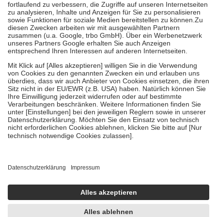
Diese Regeln gelten grundsätzlich auch für Online-Apotheken.
Bei Heilmitteln und häuslicher Krankenpflege beträgt die
Zuzahlung zehn Prozent der Kosten sowie zehn Euro je
Verordnung.
Um das Engagement der Versicherten für ihre eigene Gesundheit zu
stärken und die besondere Stellung der Familie zu unterstützen,
fallen
keine Zuzahlungen
an bei:
• Kindern und Jugendlichen bis zum vollendeten 18. Lebensjahr
mit Ausnahme der Fahrkosten
• Untersuchungen zur Vorsorge und Früherkennung, die von der
GKV getragen werden
• empfohlenen Schutzimpfungen
• Harn- und Blutteststreifen
Wir nutzen Trusted Shops als unabhängigen Dienstleister für die
Einholung von Bewertungen. Trusted Shops hat Maßnahmen
getroffen, um sicherzustellen, dass es sich um echte Bewertungen
handelt. Mehr Informationen findest du hier:
https://help.etrusted.com/hc/de/articles/4419944605341
Einige Bilder und Inhalte wurden unter Zuhilfenahme künstlicher
Intelligenz erstellt.