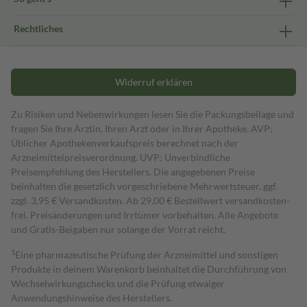
Rechtliches
Widerruf erklären
Zu Risiken und Nebenwirkungen lesen Sie die Packungsbeilage und
fragen Sie Ihre Ärztin, Ihren Arzt oder in Ihrer Apotheke. AVP:
Üblicher Apothekenverkaufspreis berechnet nach der
Arzneimittelpreisverordnung. UVP: Unverbindliche
Preisempfehlung des Herstellers. Die angegebenen Preise
beinhalten die gesetzlich vorgeschriebene Mehrwertsteuer, ggf.
zzgl. 3,95 € Versandkosten. Ab 29,00 € Bestell­wert versand­kosten­
frei. Preisänderungen und Irrtümer vorbehalten. Alle Angebote
und Gratis-Beigaben nur solange der Vorrat reicht.
1
Eine pharmazeutische Prüfung der Arzneimittel und sonstigen
Produkte in deinem Warenkorb beinhaltet die Durchführung von
Wechselwirkungschecks und die Prüfung etwaiger
Anwendungshinweise des Herstellers.