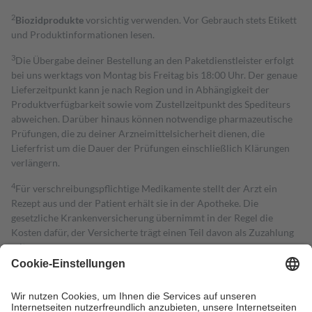
2
Biozidprodukte
vorsichtig verwenden. Vor Gebrauch stets Etikett
und Produktinformationen lesen.
3
Die Übergabe deiner Bestellung an den Paketdienstleister erfolgt
bei uns werktags von Montag bis Freitag bis 18:00 Uhr. Der genaue
Lieferzeitpunkt kann je nach Region und in Abhängigkeit der
Produktverfügbarkeit sowie vom Zustellzeitpunkt des Spediteurs
abweichen. Darüber hinaus können notwendige pharmazeutische
Prüfungen, die zu deiner Arzneimittelsicherheit dienen, die
Lieferfrist um die Dauer der Prüfungen einschließlich Klärungen
verlängern.
4
Für verschreibungspflichtige Medikamente stellt der Arzt ein
Rezept aus und der Patient erhält sie in der Apotheke. Die
gesetzliche Krankenversicherung übernimmt in der Regel die
Kosten dafür, der Versicherte trägt einen Teil davon als Zuzahlung
mit.
Grundsätzlich leisten Mitglieder Zuzahlungen in Höhe von zehn
Prozent des Abgabepreises,
mindestens
jedoch
fünf Euro
und
höchstens zehn Euro.
Es sind jedoch nie mehr als die tatsächlichen
Kosten der Leistung zu entrichten.