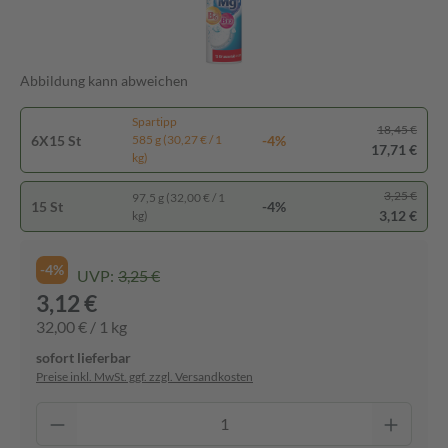
Abbildung kann abweichen
Spartipp
18,45 €
6X15 St
-4%
585 g (30,27 € / 1
17,71 €
kg)
3,25 €
97,5 g (32,00 € / 1
15 St
-4%
3,12 €
kg)
-4%
UVP:
3,25 €
3,12 €
32,00 € / 1 kg
sofort lieferbar
Preise inkl. MwSt. ggf. zzgl. Versandkosten