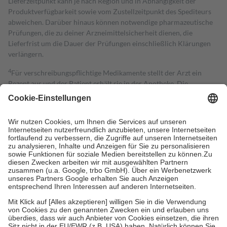
Lieferzeitpunkt kann je nach Region und in Abhängigkeit der
Produktverfügbarkeit sowie vom Zustellzeitpunkt des Spediteurs
abweichen. Darüber hinaus können notwendige pharmazeutische
Prüfungen, die zu deiner Arzneimittelsicherheit dienen, die
Lieferfrist um die Dauer der Prüfungen einschließlich Klärungen
verlängern.
4
Für verschreibungspflichtige Medikamente stellt der Arzt ein
Rezept aus und der Patient erhält sie in der Apotheke. Die
gesetzliche Krankenversicherung übernimmt in der Regel die
Kosten dafür, der Versicherte trägt einen Teil davon als Zuzahlung
mit.
Grundsätzlich leisten Mitglieder Zuzahlungen in Höhe von zehn
Prozent des Abgabepreises,
mindestens
jedoch
fünf Euro
und
höchstens zehn Euro.
Es sind jedoch nie mehr als die tatsächlichen
Kosten der Leistung zu entrichten.
Diese Regeln gelten grundsätzlich auch für Online-Apotheken.
Bei Heilmitteln und häuslicher Krankenpflege beträgt die
Zuzahlung zehn Prozent der Kosten sowie zehn Euro je
Verordnung.
Um das Engagement der Versicherten für ihre eigene Gesundheit zu
stärken und die besondere Stellung der Familie zu unterstützen,